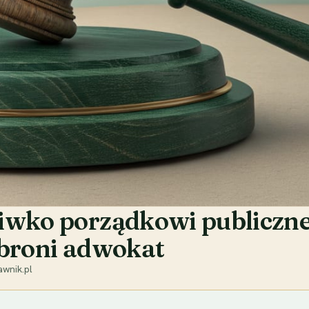
iwko porządkowi publiczn
k broni adwokat
wnik.pl