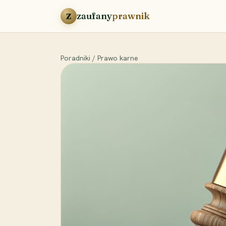
Przejdź do treści
zaufany
prawnik
Z
Poradniki
/
Prawo karne