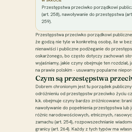
W SKRÓCIE
Przestępstwa przeciwko porządkowi publiczne
(art. 258), nawoływanie do przestępstwa (art
259).
Przestępstwa przeciwko porządkowi publicznem
że godzą nie tyle w konkretną osobę, ile w be
nienawiści i publiczne podżeganie do przestęp
oskarżonego, bo często dotyczy zachowań sło
wyjaśniamy, jakie czyny obejmuje ten rozdział,
na prawie polskim - usuwamy popularne niepo
Czym są przestępstwa przec
Dobrem chronionym jest tu porządek publiczny 
odróżnieniu od przestępstw przeciwko życiu cz
k.k. obejmuje czyny bardzo zróżnicowane: brani
nawoływanie do popełnienia przestępstwa lub je
różnic narodowościowych, etnicznych, rasowyc
zamachu (art. 254), rozpowszechnianie wiadomo
granicy (art. 264). Każdy z tych typów ma własn