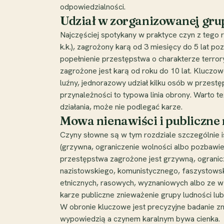
odpowiedzialności.
Udział w zorganizowanej grupi
Najczęściej spotykany w praktyce czyn z tego r
k.k.), zagrożony karą od 3 miesięcy do 5 lat 
popełnienie przestępstwa o charakterze terrorysty
zagrożone jest karą od roku do 10 lat. Kluczow
luźny, jednorazowy udział kilku osób w przest
przynależności to typowa linia obrony. Warto też 
działania, może nie podlegać karze.
Mowa nienawiści i publiczne 
Czyny słowne są w tym rozdziale szczególnie i
(grzywna, ograniczenie wolności albo pozbawieni
przestępstwa zagrożone jest grzywną, ograniczen
nazistowskiego, komunistycznego, faszystowski
etnicznych, rasowych, wyznaniowych albo ze wz
karze publiczne znieważenie grupy ludności lub
W obronie kluczowe jest precyzyjne badanie zn
wypowiedzią a czynem karalnym bywa cienka.