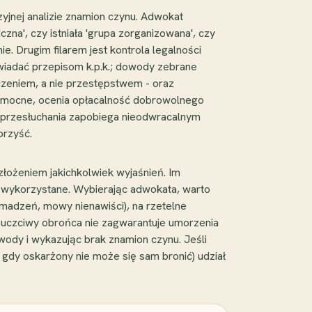
jnej analizie znamion czynu. Adwokat
na', czy istniała 'grupa zorganizowana', czy
. Drugim filarem jest kontrola legalności
iadać przepisom k.p.k.; dowody zebrane
czeniem, a nie przestępstwem - oraz
 są mocne, ocenia opłacalność dobrowolnego
go przesłuchania zapobiega nieodwracalnym
orzyść.
złożeniem jakichkolwiek wyjaśnień. Im
ną wykorzystane. Wybierając adwokata, warto
adzeń, mowy nienawiści), na rzetelne
n uczciwy obrońca nie zagwarantuje umorzenia
wody i wykazując brak znamion czynu. Jeśli
gdy oskarżony nie może się sam bronić) udział