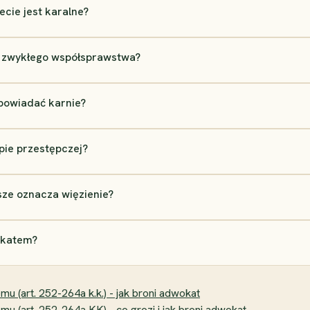
cie jest karalne?
d zwykłego współsprawstwa?
powiadać karnie?
pie przestępczej?
sze oznacza więzienie?
okatem?
 (art. 252-264a k.k.) - jak broni adwokat
 (art. 252-264a KK) - co grozi i jak broni adwokat