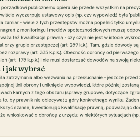
orządkowi publicznemu opiera się przede wszystkim na precyzy
ście wyczerpuje ustawowy opis (np. czy wypowiedź była 'publicz
 zamiar - wiele z tych przestępstw można popełnić tylko umyślnie
n nagrań z monitoringu i mediów społecznościowych muszą odpow
a też kwalifikację prawną - czy czyn nie jest w istocie wykro
żal przy grupie przestępczej (art. 259 k.k.). Tam, gdzie dowody
nia bez rozprawy (art. 335 k.p.k.). Obecność obrońcy od pierwsze
 (art. 175 k.p.k.) i nie musi dostarczać dowodów na swoją niek
 i jak wybrać
la zatrzymania albo wezwania na przesłuchanie - jeszcze przed 
ójnej linii obrony i uniknięcie wypowiedzi, które później zosta
awach karnych z tego obszaru (sprawy grupowe, dotyczące zgrom
a to, by prawnik nie obiecywał z góry konkretnego wyniku. Żade
iększyć szanse, kwestionując kwalifikację prawną, podważając do
e wnioskować o obrońcę z urzędu; w niektórych sytuacjach (np. 