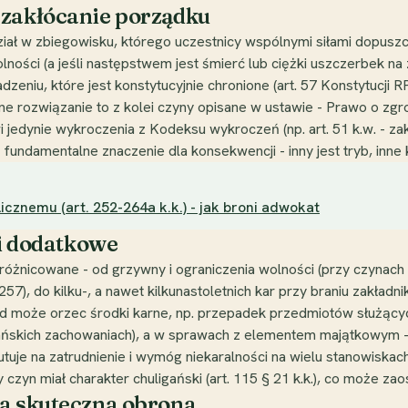
 zakłócanie porządku
 udział w zbiegowisku, którego uczestnicy wspólnymi siłami dopu
ności (a jeśli następstwem jest śmierć lub ciężki uszczerbek na 
niu, które jest konstytucyjnie chronione (art. 57 Konstytucji R
e rozwiązanie to z kolei czyny opisane w ustawie - Prawo o zg
 jedynie wykroczenia z Kodeksu wykroczeń (np. art. 51 k.w. - za
ndamentalne znaczenie dla konsekwencji - inny jest tryb, inne k
cznemu (art. 252-264a k.k.) - jak broni adwokat
ki dodatkowe
różnicowane - od grzywny i ograniczenia wolności (przy czynach 
57), do kilku-, a nawet kilkunastoletnich kar przy braniu zakładnik
d może orzec środki karne, np. przepadek przedmiotów służących 
ńskich zachowaniach), a w sprawach z elementem majątkowym - 
uje na zatrudnienie i wymóg niekaralności na wielu stanowiskac
y czyn miał charakter chuligański (art. 115 § 21 k.k.), co może zao
ga skuteczna obrona