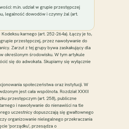
ości: m.in. udział w grupie przestępczej
nu, legalność dowodów i czynny żal (art.
odeksu karnego (art. 252-264a). Łączy je to,
j grupie przestępczej, przez nawoływanie do
nicy. Zarzut z tej grupy bywa zaskakujący dla
 w określonym środowisku. W tym artykule
wrócić się do adwokata. Skupiamy się wyłącznie
cjonowania społeczeństwa oraz instytucji. W
wdzonym jest cała wspólnota. Rozdział XXXII
ązku przestępczym (art. 258), publiczne
tarnego i nawoływanie do nienawiści na tle
tórego uczestnicy dopuszczają się gwałtownego
 czy organizowanie nielegalnego przekraczania
jęcie 'porządku', przesądza o