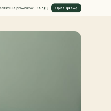
edziny
Dla prawników
Zaloguj
Opisz sprawę