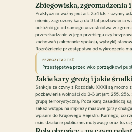
Zbiegowiska, zgromadzenia i
Praktycznie ważny jest art. 254 k.k. - czynny
mienie, zagrożony karą do 3 lat pozbawienia wol
odróżnić go od samego uczestnictwa w zgromadze
przeszkadzanie w jego przebiegu czy bezprawn
zachowań (zakłócanie spokoju, wybryki) stanowi
Rozróżnienie przestępstwa od wykroczenia ma fu
PRZECZYTAJ TEŻ
Przestępstwa przeciwko porządkowi publi
Jakie kary grożą i jakie środ
Sankcje za czyny z Rozdziału XXXII są mocno z
pozbawienia wolności do 2-3 lat (art. 255, 256, 2
grupą terrorystyczną. Poza karą zasadniczą są
zakaz wstępu na imprezy masowe (przy chuliga
wpisem do Krajowego Rejestru Karnego, co rzut
m.in. działanie publiczne, motywację oraz to, cz
Rola obrońcy - na czym pole