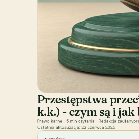
Przestępstwa przec
k.k.) - czym są i ja
Prawo karne
·
5
min czytania
·
Redakcja zaufanypra
Ostatnia aktualizacja:
22 czerwca 2026