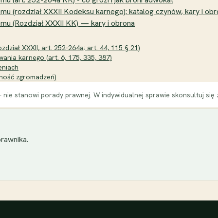
u (rozdział XXXII Kodeksu karnego): katalog czynów, kary i ob
mu (Rozdział XXXII KK) — kary i obrona
dział XXXII, art. 252-264a; art. 44, 115 § 21)
ania karnego (art. 6, 175, 335, 387)
eniach
olność zgromadzeń)
 nie stanowi porady prawnej. W indywidualnej sprawie skonsultuj się
rawnika.