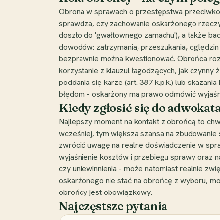
Obrona w sprawach o przestępstwa przeciwko p
sprawdza, czy zachowanie oskarżonego rzeczywi
doszło do 'gwałtownego zamachu'), a także bada
dowodów: zatrzymania, przeszukania, oględzi
bezprawnie można kwestionować. Obrońca rozważ
korzystanie z klauzul łagodzących, jak czynny 
poddania się karze (art. 387 k.p.k.) lub skaza
błędom - oskarżony ma prawo odmówić wyjaśnień
Kiedy zgłosić się do adwokata
Najlepszy moment na kontakt z obrońcą to chwi
wcześniej, tym większa szansa na zbudowanie sp
zwrócić uwagę na realne doświadczenie w spr
wyjaśnienie kosztów i przebiegu sprawy oraz n
czy uniewinnienia - może natomiast realnie zw
oskarżonego nie stać na obrońcę z wyboru, moż
obrońcy jest obowiązkowy.
Najczęstsze pytania