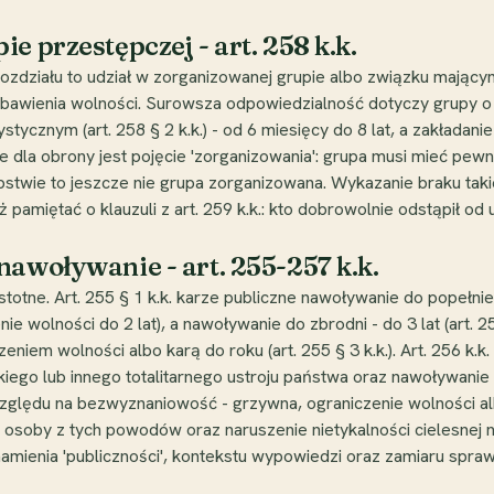
e przestępczej - art. 258 k.k.
ozdziału to udział w zorganizowanej grupie albo związku mającym
pozbawienia wolności. Surowsza odpowiedzialność dotyczy grupy o
cznym (art. 258 § 2 k.k.) - od 6 miesięcy do 8 lat, a zakładanie t
e dla obrony jest pojęcie 'zorganizowania': grupa musi mieć pewną
ępstwie to jeszcze nie grupa zorganizowana. Wykazanie braku ta
pamiętać o klauzuli z art. 259 k.k.: kto dobrowolnie odstąpił od ud
nawoływanie - art. 255-257 k.k.
stotne. Art. 255 § 1 k.k. karze publiczne nawoływanie do popeł
e wolności do 2 lat), a nawoływanie do zbrodni - do 3 lat (art. 25
iem wolności albo karą do roku (art. 255 § 3 k.k.). Art. 256 k.k
ego lub innego totalitarnego ustroju państwa oraz nawoływanie 
ględu na bezwyznaniowość - grzywna, ograniczenie wolności albo
 osoby z tych powodów oraz naruszenie nietykalności cielesnej na
amienia 'publiczności', kontekstu wypowiedzi oraz zamiaru spra