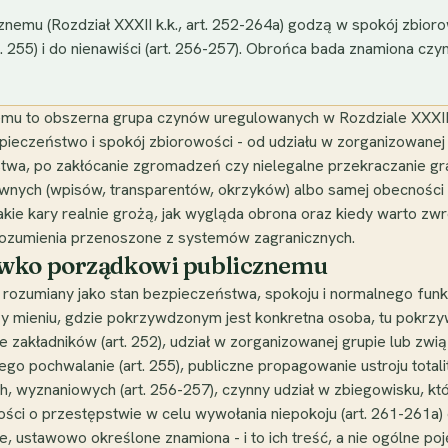
mu (Rozdział XXXII k.k., art. 252-264a) godzą w spokój zbiorow
. 255) i do nienawiści (art. 256-257). Obrońca bada znamiona czy
u to obszerna grupa czynów uregulowanych w Rozdziale XXXII K
zpieczeństwo i spokój zbiorowości - od udziału w zorganizowane
stwa, po zakłócanie zgromadzeń czy nielegalne przekraczanie gra
wnych (wpisów, transparentów, okrzyków) albo samej obecności
 jakie kary realnie grożą, jak wygląda obrona oraz kiedy warto z
rozumienia przenoszone z systemów zagranicznych.
iwko porządkowi publicznemu
rozumiany jako stan bezpieczeństwa, spokoju i normalnego funk
y mieniu, gdzie pokrzywdzonym jest konkretna osoba, tu pokrzy
e zakładników (art. 252), udział w zorganizowanej grupie lub zwi
go pochwalanie (art. 255), publiczne propagowanie ustroju totali
h, wyznaniowych (art. 256-257), czynny udział w zbiegowisku, k
ści o przestępstwie w celu wywołania niepokoju (art. 261-261a)
e, ustawowo określone znamiona - i to ich treść, a nie ogólne po