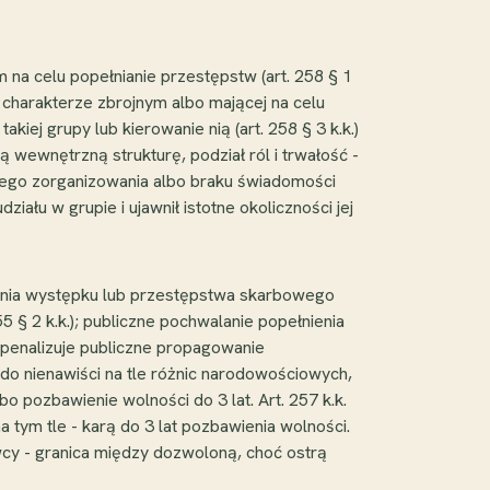
 na celu popełnianie przestępstw (art. 258 § 1
 charakterze zbrojnym albo mającej na celu
akiej grupy lub kierowanie nią (art. 258 § 3 k.k.)
 wewnętrzną strukturę, podział ról i trwałość -
kiego zorganizowania albo braku świadomości
ziału w grupie i ujawnił istotne okoliczności jej
nienia występku lub przestępstwa skarbowego
5 § 2 k.k.); publiczne pochwalanie popełnienia
. penalizuje publiczne propagowanie
do nienawiści na tle różnic narodowościowych,
 pozbawienie wolności do 3 lat. Art. 257 k.k.
 tym tle - karą do 3 lat pozbawienia wolności.
wcy - granica między dozwoloną, choć ostrą