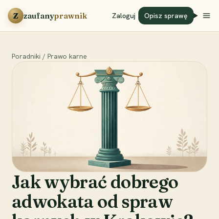
Przejdź do treści
Z
zaufany
prawnik
Zaloguj
Opisz sprawę
Poradniki
/
Prawo karne
Jak wybrać dobrego
adwokata od spraw