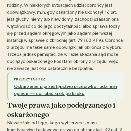
rodziny. W niektórych sytuacjach udział obrońcy jest
obowiązkowy, m.in. gdy oskarżony nie ukończył 18 lat,
jest głuchy, niemy lub niewidomy, zachodzi uzasadniona
wątpliwość co do jego poczytalności albo sprawa toczy
się przed sądem okręgowym jako sądem pierwszej
instancji w sprawie o zbrodnię (art. 79 i 80 KPK). Obrońca
z urzędu ma takie same obowiązki jak obrońca z wyboru.
Trzeba jednak pamiętać, że w razie skazania sąd może
obciążyć oskarżonego kosztami obrony z urzędu, więc
nie zawsze jest ona ostatecznie bezpłatna.
PRZECZYTAJ TEŻ
Oskarżenie o przestępstwo przeciwko rodzinie i
opiece — co robić krok po kroku
Twoje prawa jako podejrzanego i
oskarżonego
Niezależnie od tego, kogo wybierzesz, masz
konstytucyjne i ustawowe prawo do obrony (art. 42 ust. 2