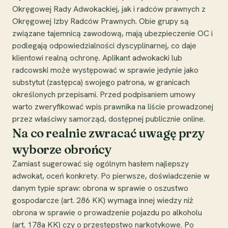
Okręgowej Rady Adwokackiej, jak i radców prawnych z
Okręgowej Izby Radców Prawnych. Obie grupy są
związane tajemnicą zawodową, mają ubezpieczenie OC i
podlegają odpowiedzialności dyscyplinarnej, co daje
klientowi realną ochronę. Aplikant adwokacki lub
radcowski może występować w sprawie jedynie jako
substytut (zastępca) swojego patrona, w granicach
określonych przepisami. Przed podpisaniem umowy
warto zweryfikować wpis prawnika na liście prowadzonej
przez właściwy samorząd, dostępnej publicznie online.
Na co realnie zwracać uwagę przy
wyborze obrońcy
Zamiast sugerować się ogólnym hasłem najlepszy
adwokat, oceń konkrety. Po pierwsze, doświadczenie w
danym typie spraw: obrona w sprawie o oszustwo
gospodarcze (art. 286 KK) wymaga innej wiedzy niż
obrona w sprawie o prowadzenie pojazdu po alkoholu
(art. 178a KK) czy o przestępstwo narkotykowe. Po