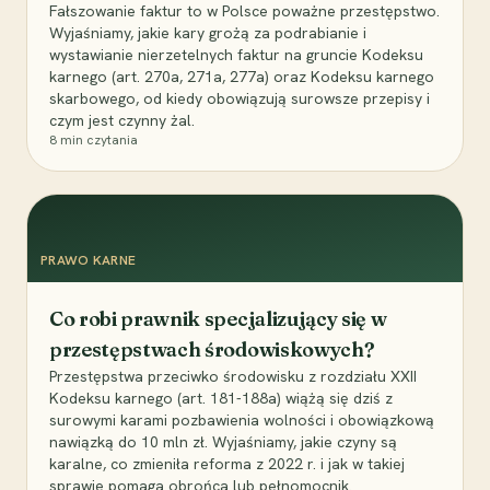
Fałszowanie faktur to w Polsce poważne przestępstwo.
Wyjaśniamy, jakie kary grożą za podrabianie i
wystawianie nierzetelnych faktur na gruncie Kodeksu
karnego (art. 270a, 271a, 277a) oraz Kodeksu karnego
skarbowego, od kiedy obowiązują surowsze przepisy i
czym jest czynny żal.
8
min czytania
PRAWO KARNE
Co robi prawnik specjalizujący się w
przestępstwach środowiskowych?
Przestępstwa przeciwko środowisku z rozdziału XXII
Kodeksu karnego (art. 181-188a) wiążą się dziś z
surowymi karami pozbawienia wolności i obowiązkową
nawiązką do 10 mln zł. Wyjaśniamy, jakie czyny są
karalne, co zmieniła reforma z 2022 r. i jak w takiej
sprawie pomaga obrońca lub pełnomocnik.