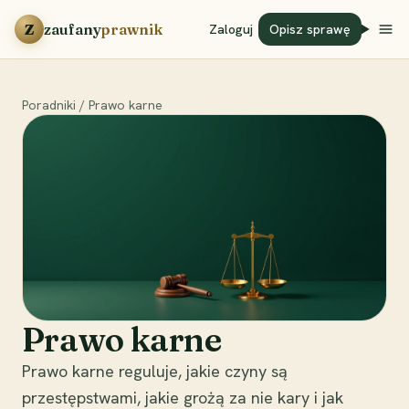
Przejdź do treści
Z
zaufany
prawnik
Zaloguj
Opisz sprawę
Poradniki
/
Prawo karne
Prawo karne
Prawo karne reguluje, jakie czyny są
przestępstwami, jakie grożą za nie kary i jak