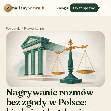
Przejdź do treści
Z
zaufany
prawnik
Zaloguj
Opisz sprawę
Poradniki
/
Prawo karne
Nagrywanie rozmów
bez zgody w Polsce: