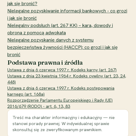
jak się bronić?
Nielegalne pozyskiwanie informacji bankowych - co grozi
i jak się bronić
Nielegalny podsłuch (art. 267 KK) – kara, dowody i
obrona z pomocą adwokata
Nielegalne pozyskanie danych z systemu
bezpieczeństwa żywności (HACCP): co grozi i jak się
bronić
Podstawa prawna i źródła
Ustawa z dnia 6 czerwca 1997 r. Kodeks karny (art. 267)
Ustawa z dnia 23 kwietnia 1964 r. Kodeks cywilny (art. 23, 24,
448)
Ustawa z dnia 6 czerwca 1997 r. Kodeks postępowania
karnego (art. 168a)
Rozporządzenie Parlamentu Europejskiego i Rady (UE)
2016/679 (RODO) - art. 6, 13, 83
Treść ma charakter informacyjny i edukacyjny — nie
stanowi porady prawnej. W indywidualnej sprawie
skonsultuj się ze zweryfikowanym prawnikiem.