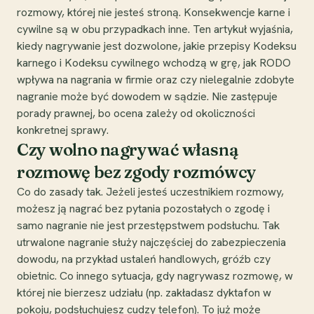
rozmowy, której nie jesteś stroną. Konsekwencje karne i
cywilne są w obu przypadkach inne. Ten artykuł wyjaśnia,
kiedy nagrywanie jest dozwolone, jakie przepisy Kodeksu
karnego i Kodeksu cywilnego wchodzą w grę, jak RODO
wpływa na nagrania w firmie oraz czy nielegalnie zdobyte
nagranie może być dowodem w sądzie. Nie zastępuje
porady prawnej, bo ocena zależy od okoliczności
konkretnej sprawy.
Czy wolno nagrywać własną
rozmowę bez zgody rozmówcy
Co do zasady tak. Jeżeli jesteś uczestnikiem rozmowy,
możesz ją nagrać bez pytania pozostałych o zgodę i
samo nagranie nie jest przestępstwem podsłuchu. Tak
utrwalone nagranie służy najczęściej do zabezpieczenia
dowodu, na przykład ustaleń handlowych, gróźb czy
obietnic. Co innego sytuacja, gdy nagrywasz rozmowę, w
której nie bierzesz udziału (np. zakładasz dyktafon w
pokoju, podsłuchujesz cudzy telefon). To już może