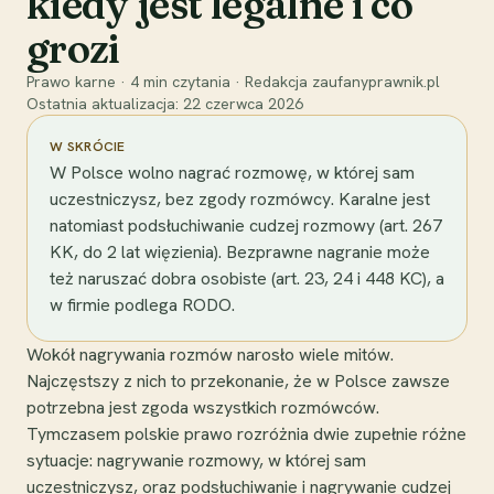
kiedy jest legalne i co
grozi
Prawo karne
·
4
min czytania
·
Redakcja zaufanyprawnik.pl
Ostatnia aktualizacja:
22 czerwca 2026
W SKRÓCIE
W Polsce wolno nagrać rozmowę, w której sam
uczestniczysz, bez zgody rozmówcy. Karalne jest
natomiast podsłuchiwanie cudzej rozmowy (art. 267
KK, do 2 lat więzienia). Bezprawne nagranie może
też naruszać dobra osobiste (art. 23, 24 i 448 KC), a
w firmie podlega RODO.
Wokół nagrywania rozmów narosło wiele mitów.
Najczęstszy z nich to przekonanie, że w Polsce zawsze
potrzebna jest zgoda wszystkich rozmówców.
Tymczasem polskie prawo rozróżnia dwie zupełnie różne
sytuacje: nagrywanie rozmowy, w której sam
uczestniczysz, oraz podsłuchiwanie i nagrywanie cudzej