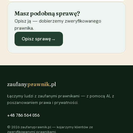
Masz podobną sprawę?
Opisz ją — dobierzemy zweryfikowanego
prawnika.
Opisz sprawę
→
zaufany
prawnik
.pl
Łączymy ludzi z zaufanymi prawnikami — z pomocą AI, z
poszanowaniem prawa i prywatności.
+48 786 564 056
©
2026
zaufanyprawnik.pl — kojarzymy klientów ze
zweryfikowanymi prawnikami.