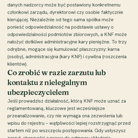
danych nadzorcy może być postawiony konkretnemu
członkowi zarządu, dyrektorowi czy osobie faktycznie
kierującej. Niezależnie od tego sama spółka może
ponieść odpowiedzialność na podstawie ustawy o
odpowiedzialności podmiotów zbiorowych, a KNF może
nałożyć dotkliwe administracyjne kary pieniężne. To trzy
odrębne, mogące się kumulować płaszczyzny: karna
(osoby), administracyjna (kary KNF) i cywilna (roszczenia
klientów).
Co zrobić w razie zarzutu lub
kontaktu z nielegalnym
ubezpieczycielem
Jeśli prowadzisz działalność, którą KNF może uznać za
reglamentowaną, kluczowe jest wcześniejsze
przeanalizowanie, czy nie wymaga ona zezwolenia lub
wpisu do rejestru – wątpliwości lepiej rozstrzygnąć przed
startem niż po wszczęciu postępowania. Gdy usłyszysz
zarzut, skorzystaj z prawa do odmowy składania