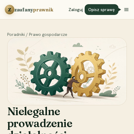
Przejdź do treści
Z
zaufany
prawnik
Zaloguj
Opisz sprawę
Poradniki
/
Prawo gospodarcze
Nielegalne
prowadzenie