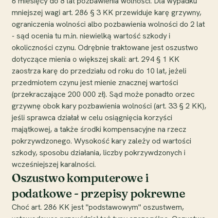
6 miesięcy do 8 lat pozbawienia wolności. Dla wypadku
mniejszej wagi art. 286 § 3 KK przewiduje karę grzywny,
ograniczenia wolności albo pozbawienia wolności do 2 lat
- sąd ocenia tu m.in. niewielką wartość szkody i
okoliczności czynu. Odrębnie traktowane jest oszustwo
dotyczące mienia o większej skali: art. 294 § 1 KK
zaostrza karę do przedziału od roku do 10 lat, jeżeli
przedmiotem czynu jest mienie znacznej wartości
(przekraczające 200 000 zł). Sąd może ponadto orzec
grzywnę obok kary pozbawienia wolności (art. 33 § 2 KK),
jeśli sprawca działał w celu osiągnięcia korzyści
majątkowej, a także środki kompensacyjne na rzecz
pokrzywdzonego. Wysokość kary zależy od wartości
szkody, sposobu działania, liczby pokrzywdzonych i
wcześniejszej karalności.
Oszustwo komputerowe i
podatkowe - przepisy pokrewne
Choć art. 286 KK jest "podstawowym" oszustwem,