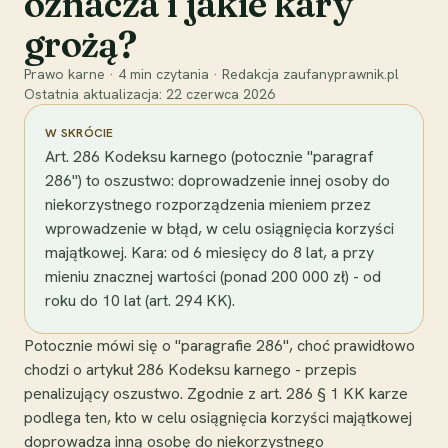
oznacza i jakie kary
grożą?
Prawo karne
·
4
min czytania
·
Redakcja zaufanyprawnik.pl
Ostatnia aktualizacja:
22 czerwca 2026
W SKRÓCIE
Art. 286 Kodeksu karnego (potocznie "paragraf
286") to oszustwo: doprowadzenie innej osoby do
niekorzystnego rozporządzenia mieniem przez
wprowadzenie w błąd, w celu osiągnięcia korzyści
majątkowej. Kara: od 6 miesięcy do 8 lat, a przy
mieniu znacznej wartości (ponad 200 000 zł) - od
roku do 10 lat (art. 294 KK).
Potocznie mówi się o "paragrafie 286", choć prawidłowo
chodzi o artykuł 286 Kodeksu karnego - przepis
penalizujący oszustwo. Zgodnie z art. 286 § 1 KK karze
podlega ten, kto w celu osiągnięcia korzyści majątkowej
doprowadza inną osobę do niekorzystnego