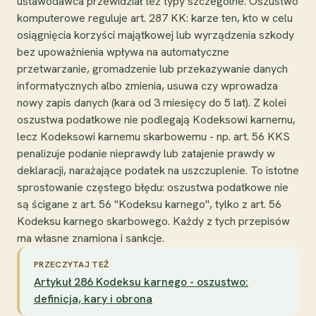
ustawodawca przewidział też typy szczególne. Oszustwo
komputerowe reguluje art. 287 KK: karze ten, kto w celu
osiągnięcia korzyści majątkowej lub wyrządzenia szkody
bez upoważnienia wpływa na automatyczne
przetwarzanie, gromadzenie lub przekazywanie danych
informatycznych albo zmienia, usuwa czy wprowadza
nowy zapis danych (kara od 3 miesięcy do 5 lat). Z kolei
oszustwa podatkowe nie podlegają Kodeksowi karnemu,
lecz Kodeksowi karnemu skarbowemu - np. art. 56 KKS
penalizuje podanie nieprawdy lub zatajenie prawdy w
deklaracji, narażające podatek na uszczuplenie. To istotne
sprostowanie częstego błędu: oszustwa podatkowe nie
są ścigane z art. 56 "Kodeksu karnego", tylko z art. 56
Kodeksu karnego skarbowego. Każdy z tych przepisów
ma własne znamiona i sankcje.
PRZECZYTAJ TEŻ
Artykuł 286 Kodeksu karnego - oszustwo:
definicja, kary i obrona