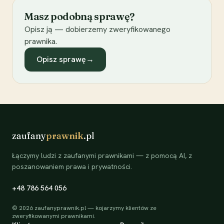
Masz podobną sprawę?
Opisz ją — dobierzemy zweryfikowanego
prawnika.
Opisz sprawę
→
zaufany
prawnik
.pl
Łączymy ludzi z zaufanymi prawnikami — z pomocą AI, z
poszanowaniem prawa i prywatności.
+48 786 564 056
©
2026
zaufanyprawnik.pl — kojarzymy klientów ze
zweryfikowanymi prawnikami.