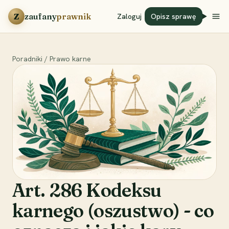
Przejdź do treści
Z
zaufany
prawnik
Zaloguj
Opisz sprawę
Poradniki
/
Prawo karne
Art. 286 Kodeksu
karnego (oszustwo) - co