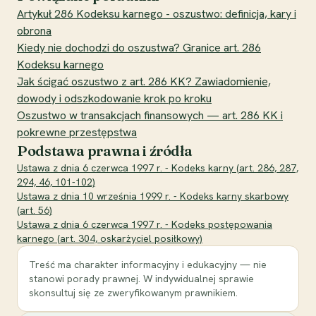
Artykuł 286 Kodeksu karnego - oszustwo: definicja, kary i
obrona
Kiedy nie dochodzi do oszustwa? Granice art. 286
Kodeksu karnego
Jak ścigać oszustwo z art. 286 KK? Zawiadomienie,
dowody i odszkodowanie krok po kroku
Oszustwo w transakcjach finansowych — art. 286 KK i
pokrewne przestępstwa
Podstawa prawna i źródła
Ustawa z dnia 6 czerwca 1997 r. - Kodeks karny (art. 286, 287,
294, 46, 101-102)
Ustawa z dnia 10 września 1999 r. - Kodeks karny skarbowy
(art. 56)
Ustawa z dnia 6 czerwca 1997 r. - Kodeks postępowania
karnego (art. 304, oskarżyciel posiłkowy)
Treść ma charakter informacyjny i edukacyjny — nie
stanowi porady prawnej. W indywidualnej sprawie
skonsultuj się ze zweryfikowanym prawnikiem.