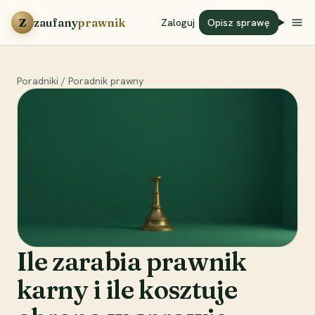
Przejdź do treści
Z
zaufany
prawnik
Zaloguj
Opisz sprawę
Poradniki
/
Poradnik prawny
Ile zarabia prawnik
karny i ile kosztuje