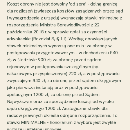
Koszt obrony nie jest dowolny 'od zera' - dolną granicę
dla rozliczeń (zwłaszcza kosztów zasądzanych przez sąd
i wynagrodzenia z urzędu) wyznaczają stawki minimalne z
rozporządzenia Ministra Sprawiedliwości z 22
października 2015 r. w sprawie opłat za czynności
adwokackie (Rozdział 3, § 11). Według obowiązujących
stawek minimalnych wynoszą one m.in.: za obronę w
postępowaniu przygotowawczym - w dochodzeniu 540
zł, w śledztwie 900 zł; za obronę przed sądem
rejonowym w postępowaniu szczególnym (np.
nakazowym, przyspieszonym) 720 zł, a w postępowaniu
zwyczajnym 840 zł; za obronę przed sądem okręgowym
jako pierwszą instancją oraz w postępowaniu
apelacyjnym 1200 zł; za obronę przed Sądem
Najwyższym oraz za sporządzenie kasacji od wyroku
sądu okręgowego 1200 zł. Analogiczne stawki dla
radców prawnych określa odrębne rozporządzenie. To
stawki MINIMALNE - honorarium z wyboru jest zwykle
wyższe i ustalane umownie.