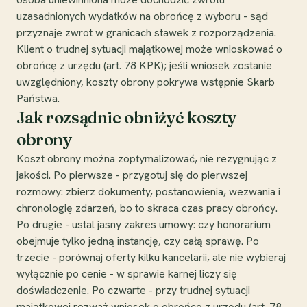
uzasadnionych wydatków na obrońcę z wyboru - sąd
przyznaje zwrot w granicach stawek z rozporządzenia.
Klient o trudnej sytuacji majątkowej może wnioskować o
obrońcę z urzędu (art. 78 KPK); jeśli wniosek zostanie
uwzględniony, koszty obrony pokrywa wstępnie Skarb
Państwa.
Jak rozsądnie obniżyć koszty
obrony
Koszt obrony można zoptymalizować, nie rezygnując z
jakości. Po pierwsze - przygotuj się do pierwszej
rozmowy: zbierz dokumenty, postanowienia, wezwania i
chronologię zdarzeń, bo to skraca czas pracy obrońcy.
Po drugie - ustal jasny zakres umowy: czy honorarium
obejmuje tylko jedną instancję, czy całą sprawę. Po
trzecie - porównaj oferty kilku kancelarii, ale nie wybieraj
wyłącznie po cenie - w sprawie karnej liczy się
doświadczenie. Po czwarte - przy trudnej sytuacji
majątkowej rozważ wniosek o obrońcę z urzędu (art. 78