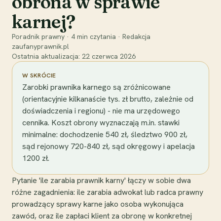
obrona w sprawie
karnej?
Poradnik prawny
·
4
min czytania
·
Redakcja
zaufanyprawnik.pl
Ostatnia aktualizacja:
22 czerwca 2026
W SKRÓCIE
Zarobki prawnika karnego są zróżnicowane
(orientacyjnie kilkanaście tys. zł brutto, zależnie od
doświadczenia i regionu) - nie ma urzędowego
cennika. Koszt obrony wyznaczają m.in. stawki
minimalne: dochodzenie 540 zł, śledztwo 900 zł,
sąd rejonowy 720-840 zł, sąd okręgowy i apelacja
1200 zł.
Pytanie 'ile zarabia prawnik karny' łączy w sobie dwa
różne zagadnienia: ile zarabia adwokat lub radca prawny
prowadzący sprawy karne jako osoba wykonująca
zawód, oraz ile zapłaci klient za obronę w konkretnej