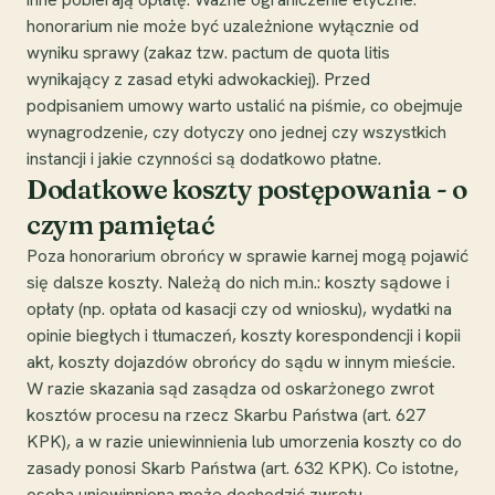
honorarium nie może być uzależnione wyłącznie od
wyniku sprawy (zakaz tzw. pactum de quota litis
wynikający z zasad etyki adwokackiej). Przed
podpisaniem umowy warto ustalić na piśmie, co obejmuje
wynagrodzenie, czy dotyczy ono jednej czy wszystkich
instancji i jakie czynności są dodatkowo płatne.
Dodatkowe koszty postępowania - o
czym pamiętać
Poza honorarium obrońcy w sprawie karnej mogą pojawić
się dalsze koszty. Należą do nich m.in.: koszty sądowe i
opłaty (np. opłata od kasacji czy od wniosku), wydatki na
opinie biegłych i tłumaczeń, koszty korespondencji i kopii
akt, koszty dojazdów obrońcy do sądu w innym mieście.
W razie skazania sąd zasądza od oskarżonego zwrot
kosztów procesu na rzecz Skarbu Państwa (art. 627
KPK), a w razie uniewinnienia lub umorzenia koszty co do
zasady ponosi Skarb Państwa (art. 632 KPK). Co istotne,
osoba uniewinniona może dochodzić zwrotu