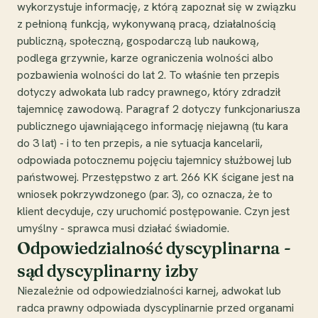
wykorzystuje informację, z którą zapoznał się w związku
z pełnioną funkcją, wykonywaną pracą, działalnością
publiczną, społeczną, gospodarczą lub naukową,
podlega grzywnie, karze ograniczenia wolności albo
pozbawienia wolności do lat 2. To właśnie ten przepis
dotyczy adwokata lub radcy prawnego, który zdradził
tajemnicę zawodową. Paragraf 2 dotyczy funkcjonariusza
publicznego ujawniającego informację niejawną (tu kara
do 3 lat) - i to ten przepis, a nie sytuacja kancelarii,
odpowiada potocznemu pojęciu tajemnicy służbowej lub
państwowej. Przestępstwo z art. 266 KK ścigane jest na
wniosek pokrzywdzonego (par. 3), co oznacza, że to
klient decyduje, czy uruchomić postępowanie. Czyn jest
umyślny - sprawca musi działać świadomie.
Odpowiedzialność dyscyplinarna -
sąd dyscyplinarny izby
Niezależnie od odpowiedzialności karnej, adwokat lub
radca prawny odpowiada dyscyplinarnie przed organami