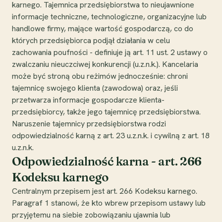
karnego. Tajemnica przedsiębiorstwa to nieujawnione
informacje techniczne, technologiczne, organizacyjne lub
handlowe firmy, mające wartość gospodarczą, co do
których przedsiębiorca podjął działania w celu
zachowania poufności - definiuje ją art. 11 ust. 2 ustawy o
zwalczaniu nieuczciwej konkurencji (u.z.n.k.). Kancelaria
może być stroną obu reżimów jednocześnie: chroni
tajemnicę swojego klienta (zawodowa) oraz, jeśli
przetwarza informacje gospodarcze klienta-
przedsiębiorcy, także jego tajemnicę przedsiębiorstwa.
Naruszenie tajemnicy przedsiębiorstwa rodzi
odpowiedzialność karną z art. 23 u.z.n.k. i cywilną z art. 18
u.z.n.k.
Odpowiedzialność karna - art. 266
Kodeksu karnego
Centralnym przepisem jest art. 266 Kodeksu karnego.
Paragraf 1 stanowi, że kto wbrew przepisom ustawy lub
przyjętemu na siebie zobowiązaniu ujawnia lub