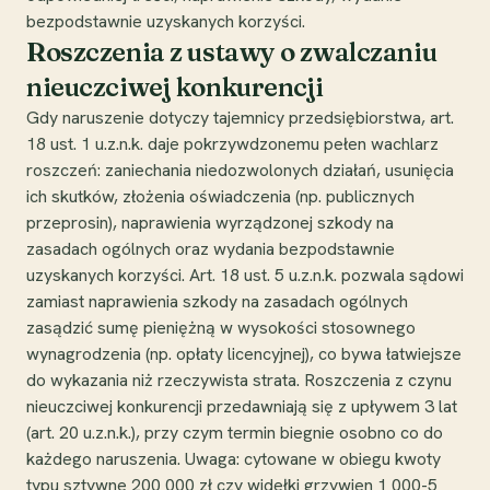
bezpodstawnie uzyskanych korzyści.
Roszczenia z ustawy o zwalczaniu
nieuczciwej konkurencji
Gdy naruszenie dotyczy tajemnicy przedsiębiorstwa, art.
18 ust. 1 u.z.n.k. daje pokrzywdzonemu pełen wachlarz
roszczeń: zaniechania niedozwolonych działań, usunięcia
ich skutków, złożenia oświadczenia (np. publicznych
przeprosin), naprawienia wyrządzonej szkody na
zasadach ogólnych oraz wydania bezpodstawnie
uzyskanych korzyści. Art. 18 ust. 5 u.z.n.k. pozwala sądowi
zamiast naprawienia szkody na zasadach ogólnych
zasądzić sumę pieniężną w wysokości stosownego
wynagrodzenia (np. opłaty licencyjnej), co bywa łatwiejsze
do wykazania niż rzeczywista strata. Roszczenia z czynu
nieuczciwej konkurencji przedawniają się z upływem 3 lat
(art. 20 u.z.n.k.), przy czym termin biegnie osobno co do
każdego naruszenia. Uwaga: cytowane w obiegu kwoty
typu sztywne 200 000 zł czy widełki grzywien 1 000-5