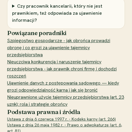
Czy pracownik kancelarii, który nie jest
prawnikiem, też odpowiada za ujawnienie
informacji?
Powiązane poradniki
Szpiegostwo gospodarcze - jak obrońca prowadzi
obronę i co grozi za ujawnienie tajemnicy
przedsiębiorstwa
Nieuczciwa konkurencja i naruszenie tajemnicy
przedsiębiorstwa - jak prawnik chroni firmę i dochodzi
roszczeń
Ujawnienie danych z postępowania sądowego — kiedy
grozi odpowiedzialność karna i jak się bronić
Nieuprawnione użycie tajemnicy przedsiębiorstwa (art. 23
uznk): rola i strategie obrońcy
Podstawa prawna i źródła
Ustawa z dnia 6 czerwca 1997 r. - Kodeks karny (art. 266)
Ustawa z dnia 26 maja 1982 r. - Prawo o adwokaturze (art. 6,
art. 81)