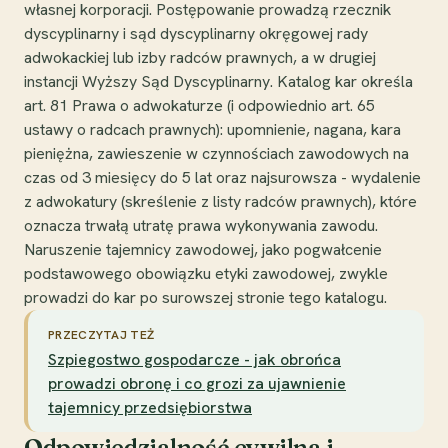
własnej korporacji. Postępowanie prowadzą rzecznik
dyscyplinarny i sąd dyscyplinarny okręgowej rady
adwokackiej lub izby radców prawnych, a w drugiej
instancji Wyższy Sąd Dyscyplinarny. Katalog kar określa
art. 81 Prawa o adwokaturze (i odpowiednio art. 65
ustawy o radcach prawnych): upomnienie, nagana, kara
pieniężna, zawieszenie w czynnościach zawodowych na
czas od 3 miesięcy do 5 lat oraz najsurowsza - wydalenie
z adwokatury (skreślenie z listy radców prawnych), które
oznacza trwałą utratę prawa wykonywania zawodu.
Naruszenie tajemnicy zawodowej, jako pogwałcenie
podstawowego obowiązku etyki zawodowej, zwykle
prowadzi do kar po surowszej stronie tego katalogu.
PRZECZYTAJ TEŻ
Szpiegostwo gospodarcze - jak obrońca
prowadzi obronę i co grozi za ujawnienie
tajemnicy przedsiębiorstwa
Odpowiedzialność cywilna i