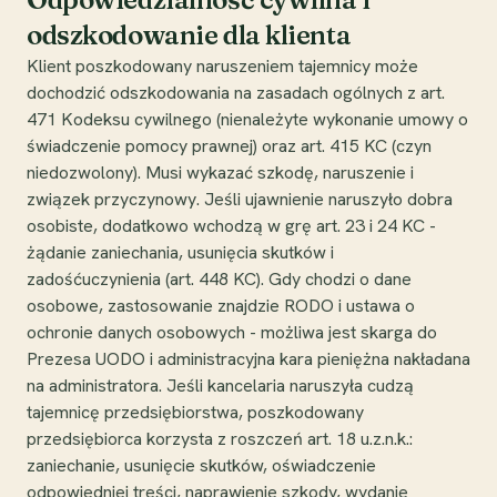
odszkodowanie dla klienta
Klient poszkodowany naruszeniem tajemnicy może
dochodzić odszkodowania na zasadach ogólnych z art.
471 Kodeksu cywilnego (nienależyte wykonanie umowy o
świadczenie pomocy prawnej) oraz art. 415 KC (czyn
niedozwolony). Musi wykazać szkodę, naruszenie i
związek przyczynowy. Jeśli ujawnienie naruszyło dobra
osobiste, dodatkowo wchodzą w grę art. 23 i 24 KC -
żądanie zaniechania, usunięcia skutków i
zadośćuczynienia (art. 448 KC). Gdy chodzi o dane
osobowe, zastosowanie znajdzie RODO i ustawa o
ochronie danych osobowych - możliwa jest skarga do
Prezesa UODO i administracyjna kara pieniężna nakładana
na administratora. Jeśli kancelaria naruszyła cudzą
tajemnicę przedsiębiorstwa, poszkodowany
przedsiębiorca korzysta z roszczeń art. 18 u.z.n.k.:
zaniechanie, usunięcie skutków, oświadczenie
odpowiedniej treści, naprawienie szkody, wydanie