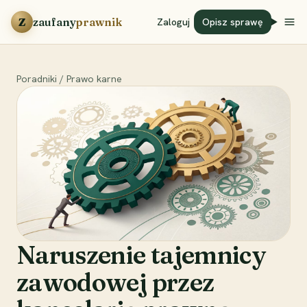
Przejdź do treści
Z
zaufany
prawnik
Zaloguj
Opisz sprawę
Poradniki
/
Prawo karne
Naruszenie tajemnicy
zawodowej przez