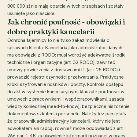
000 000 zł nie mają oparcia w tych przepisach i zostały
usunięte jako nieścisłe.
Jak chronić poufność - obowiązki i
dobre praktyki kancelarii
Ochrona tajemnicy to nie tylko zakaz mówienia o
sprawach klienta. Kancelaria jako administrator danych
ma obowiązki z RODO: musi wdrożyć adekwatne środki
techniczne i organizacyjne (art. 32 RODO), zawrzeć
umowy powierzenia z dostawcami IT (art. 28 RODO) i
prowadzić rejestr czynności przetwarzania. Praktyczne
kroki: szyfrowanie nośników i poczty, kontrola dostępu
do akt w systemie kancelaryjnym, klauzule poufności w
umowach z pracownikami i współpracownikami, zasada
wiedzy koniecznej (need-to-know), bezpieczne niszczenie
dokumentów, szkolenia personelu. Należy też pamiętać,
że pracownik administracyjny kancelarii, który nie jest
adwokatem ani radcą, również może odpowiadać z art.
266 par. 1 KK za ujawnienie informacji poznanej w pracy -