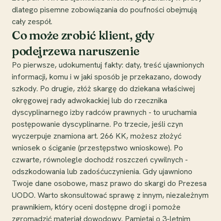
dlatego pisemne zobowiązania do poufności obejmują
cały zespół.
Co może zrobić klient, gdy
podejrzewa naruszenie
Po pierwsze, udokumentuj fakty: daty, treść ujawnionych
informacji, komu i w jaki sposób je przekazano, dowody
szkody. Po drugie, złóż skargę do dziekana właściwej
okręgowej rady adwokackiej lub do rzecznika
dyscyplinarnego izby radców prawnych - to uruchamia
postępowanie dyscyplinarne. Po trzecie, jeśli czyn
wyczerpuje znamiona art. 266 KK, możesz złożyć
wniosek o ściganie (przestępstwo wnioskowe). Po
czwarte, równolegle dochodź roszczeń cywilnych -
odszkodowania lub zadośćuczynienia. Gdy ujawniono
Twoje dane osobowe, masz prawo do skargi do Prezesa
UODO. Warto skonsultować sprawę z innym, niezależnym
prawnikiem, który oceni dostępne drogi i pomoże
zgromadzić materiał dowodowy. Pamiętaj o 3-letnim