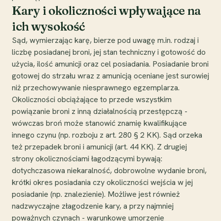
Kary i okoliczności wpływające na
ich wysokość
Sąd, wymierzając karę, bierze pod uwagę m.in. rodzaj i
liczbę posiadanej broni, jej stan techniczny i gotowość do
użycia, ilość amunicji oraz cel posiadania. Posiadanie broni
gotowej do strzału wraz z amunicją oceniane jest surowiej
niż przechowywanie niesprawnego egzemplarza.
Okoliczności obciążające to przede wszystkim
powiązanie broni z inną działalnością przestępczą -
wówczas broń może stanowić znamię kwalifikujące
innego czynu (np. rozboju z art. 280 § 2 KK). Sąd orzeka
też przepadek broni i amunicji (art. 44 KK). Z drugiej
strony okolicznościami łagodzącymi bywają:
dotychczasowa niekaralność, dobrowolne wydanie broni,
krótki okres posiadania czy okoliczności wejścia w jej
posiadanie (np. znalezienie). Możliwe jest również
nadzwyczajne złagodzenie kary, a przy najmniej
poważnych czynach - warunkowe umorzenie