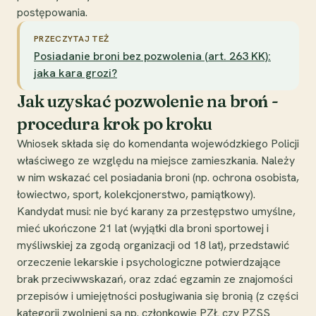
postępowania.
PRZECZYTAJ TEŻ
Posiadanie broni bez pozwolenia (art. 263 KK):
jaka kara grozi?
Jak uzyskać pozwolenie na broń -
procedura krok po kroku
Wniosek składa się do komendanta wojewódzkiego Policji
właściwego ze względu na miejsce zamieszkania. Należy
w nim wskazać cel posiadania broni (np. ochrona osobista,
łowiectwo, sport, kolekcjonerstwo, pamiątkowy).
Kandydat musi: nie być karany za przestępstwo umyślne,
mieć ukończone 21 lat (wyjątki dla broni sportowej i
myśliwskiej za zgodą organizacji od 18 lat), przedstawić
orzeczenie lekarskie i psychologiczne potwierdzające
brak przeciwwskazań, oraz zdać egzamin ze znajomości
przepisów i umiejętności posługiwania się bronią (z części
kategorii zwolnieni są np. członkowie PZŁ czy PZSS