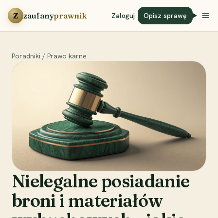
Przejdź do treści
Z
zaufany
prawnik
Zaloguj
Opisz sprawę
Poradniki
/
Prawo karne
Nielegalne posiadanie
broni i materiałów