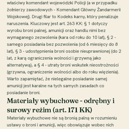
właściwy komendant wojewódzki Policji (a w przypadku
żołnierzy zawodowych - Komendant Główny Żandarmerii
Wojskowej). Drugi filar to Kodeks karny, który penalizuje
naruszenia. Kluczowy jest art. 263 KK: § 1 dotyczy
wyrobu broni palnej, amunicji oraz handlu nimi bez
wymaganego zezwolenia (kara od roku do 10 lat), § 2 -
samego posiadania bez pozwolenia (od 6 miesięcy do 8
lat), § 3 - udostępnienia broni osobie nieuprawnionej (do 2
lat, z karą ograniczenia wolności i grzywną jako
alternatywą), a § 4 - utraty broni wskutek nieostrożności
(grzywna, ograniczenie wolności albo do roku więzienia).
Warto zapamiętać, że nielegalne posiadanie samej
amunicji jest karalne na tych samych zasadach co
posiadanie broni.
Materiały wybuchowe - odrębny i
surowy reżim (art. 171 KK)
Materiały wybuchowe nie są bronią palną w rozumieniu
ustawy o broni i amunicji, więc obowiązuje wobec nich