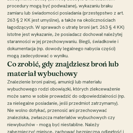
procedury mogą być podważane), wykazaniu braku
zamiaru lub świadomości posiadania (przestępstwo z art.
263 § 2 KK jest umyślne), a także na okolicznościach
łagodzących. W sprawach o utratę broni (art. 263 § 4 KK)
istotne jest wykazanie, że posiadacz dochował należytej
staranności w jej przechowywaniu. Biegli, świadkowie i
dokumentacja (np. dowody legalnego nabycia części)
mogą zadecydować o wyniku.
Co zrobić, gdy znajdziesz broń lub
materiał wybuchowy
Znalezienie broni palnej, amunicji lub materiału
wybuchowego rodzi obowiązki, których zlekceważenie
może samo w sobie prowadzić do odpowiedzialności (np.
za nielegalne posiadanie, jeśli przedmiot zatrzymamy).
Nie wolno dotykać, przenosić ani przechowywać
znaleziska, zwłaszcza materiałów wybuchowych czy
niewybuchów - mogą być niestabilne. Należy
zabezpieczyć miejsce, zachować bezpieczną odległość i