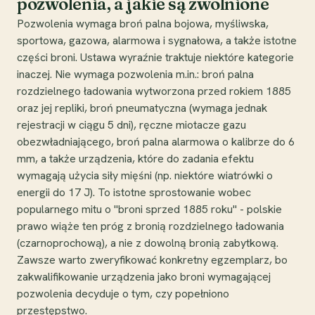
pozwolenia, a jakie są zwolnione
Pozwolenia wymaga broń palna bojowa, myśliwska,
sportowa, gazowa, alarmowa i sygnałowa, a także istotne
części broni. Ustawa wyraźnie traktuje niektóre kategorie
inaczej. Nie wymaga pozwolenia m.in.: broń palna
rozdzielnego ładowania wytworzona przed rokiem 1885
oraz jej repliki, broń pneumatyczna (wymaga jednak
rejestracji w ciągu 5 dni), ręczne miotacze gazu
obezwładniającego, broń palna alarmowa o kalibrze do 6
mm, a także urządzenia, które do zadania efektu
wymagają użycia siły mięśni (np. niektóre wiatrówki o
energii do 17 J). To istotne sprostowanie wobec
popularnego mitu o "broni sprzed 1885 roku" - polskie
prawo wiąże ten próg z bronią rozdzielnego ładowania
(czarnoprochową), a nie z dowolną bronią zabytkową.
Zawsze warto zweryfikować konkretny egzemplarz, bo
zakwalifikowanie urządzenia jako broni wymagającej
pozwolenia decyduje o tym, czy popełniono
przestępstwo.