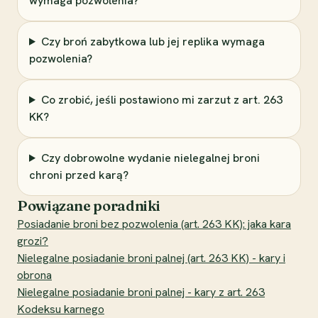
wymaga pozwolenia?
Czy broń zabytkowa lub jej replika wymaga
pozwolenia?
Co zrobić, jeśli postawiono mi zarzut z art. 263
KK?
Czy dobrowolne wydanie nielegalnej broni
chroni przed karą?
Powiązane poradniki
Posiadanie broni bez pozwolenia (art. 263 KK): jaka kara
grozi?
Nielegalne posiadanie broni palnej (art. 263 KK) - kary i
obrona
Nielegalne posiadanie broni palnej - kary z art. 263
Kodeksu karnego