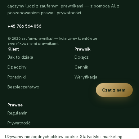
Łączymy ludzi z zaufanymi prawnikami — z pomocą AI, z
poszanowaniem prawa i prywatności.
+48 786 564 056
©
2026
zaufanyprawnik.pl — kojarzymy klientów ze
zweryfikowanymi prawnikami.
Klient
Prawnik
Jak to działa
Dołącz
Dziedziny
Cennik
Poradniki
Weryfikacja
Bezpieczeństwo
Czat z nami
Prawne
Regulamin
Prywatność
Cookies
Używamy niezbędnych plików cookie. Statystyki i marketing