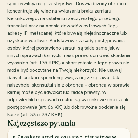
spór cywilny, nie przestępstwo. Doświadczony obrońca
koncentruje się więc na wykazaniu braku zamiaru
kierunkowego, na ustaleniu rzeczywistego przebiegu
transakcji oraz na ocenie dowodów cyfrowych (logi,
adresy IP, metadane), które bywają niejednoznaczne lub
uzyskane wadliwie. Podstawowe zasady postępowania
osoby, której postawiono zarzut, są takie same jak w
innych sprawach karnych: masz prawo odmówić składania
wyjaśnień (art. 175 KPK), a skorzystanie z tego prawa nie
może być poczytane na Twoją niekorzyść. Nie usuwaj
danych ani korespondencji związanej ze sprawą. Jak
najszybciej skonsultuj się z obrońcą – obrońcą w sprawie
karnej może być adwokat lub radca prawny. W
odpowiednich sprawach realne są warunkowe umorzenie
postępowania (art. 66 KK) lub dobrowolne poddanie się
karze (art. 335 i 387 KPK).
Najczęstsze pytania
Jaka kara grozi za oszustwo internetowe w