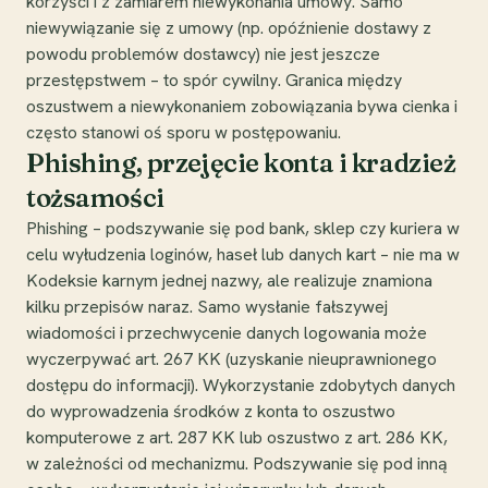
korzyści i z zamiarem niewykonania umowy. Samo
niewywiązanie się z umowy (np. opóźnienie dostawy z
powodu problemów dostawcy) nie jest jeszcze
przestępstwem – to spór cywilny. Granica między
oszustwem a niewykonaniem zobowiązania bywa cienka i
często stanowi oś sporu w postępowaniu.
Phishing, przejęcie konta i kradzież
tożsamości
Phishing – podszywanie się pod bank, sklep czy kuriera w
celu wyłudzenia loginów, haseł lub danych kart – nie ma w
Kodeksie karnym jednej nazwy, ale realizuje znamiona
kilku przepisów naraz. Samo wysłanie fałszywej
wiadomości i przechwycenie danych logowania może
wyczerpywać art. 267 KK (uzyskanie nieuprawnionego
dostępu do informacji). Wykorzystanie zdobytych danych
do wyprowadzenia środków z konta to oszustwo
komputerowe z art. 287 KK lub oszustwo z art. 286 KK,
w zależności od mechanizmu. Podszywanie się pod inną