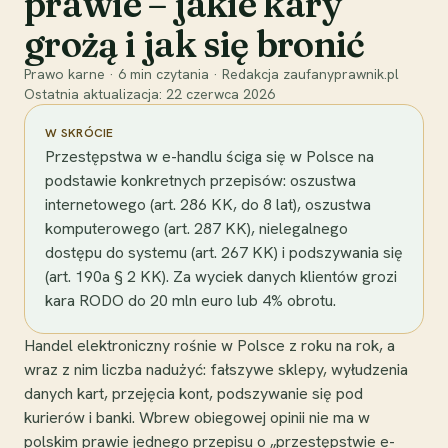
prawie – jakie kary
grożą i jak się bronić
Prawo karne
·
6
min czytania
·
Redakcja zaufanyprawnik.pl
Ostatnia aktualizacja:
22 czerwca 2026
W SKRÓCIE
Przestępstwa w e-handlu ściga się w Polsce na
podstawie konkretnych przepisów: oszustwa
internetowego (art. 286 KK, do 8 lat), oszustwa
komputerowego (art. 287 KK), nielegalnego
dostępu do systemu (art. 267 KK) i podszywania się
(art. 190a § 2 KK). Za wyciek danych klientów grozi
kara RODO do 20 mln euro lub 4% obrotu.
Handel elektroniczny rośnie w Polsce z roku na rok, a
wraz z nim liczba nadużyć: fałszywe sklepy, wyłudzenia
danych kart, przejęcia kont, podszywanie się pod
kurierów i banki. Wbrew obiegowej opinii nie ma w
polskim prawie jednego przepisu o „przestępstwie e-