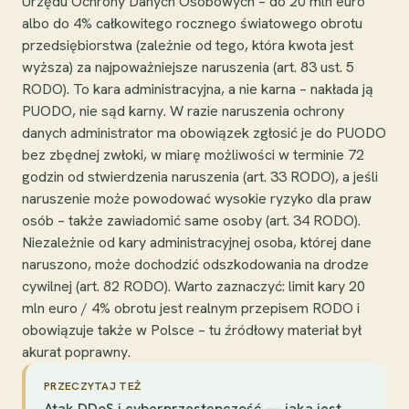
Urzędu Ochrony Danych Osobowych – do 20 mln euro
albo do 4% całkowitego rocznego światowego obrotu
przedsiębiorstwa (zależnie od tego, która kwota jest
wyższa) za najpoważniejsze naruszenia (art. 83 ust. 5
RODO). To kara administracyjna, a nie karna – nakłada ją
PUODO, nie sąd karny. W razie naruszenia ochrony
danych administrator ma obowiązek zgłosić je do PUODO
bez zbędnej zwłoki, w miarę możliwości w terminie 72
godzin od stwierdzenia naruszenia (art. 33 RODO), a jeśli
naruszenie może powodować wysokie ryzyko dla praw
osób – także zawiadomić same osoby (art. 34 RODO).
Niezależnie od kary administracyjnej osoba, której dane
naruszono, może dochodzić odszkodowania na drodze
cywilnej (art. 82 RODO). Warto zaznaczyć: limit kary 20
mln euro / 4% obrotu jest realnym przepisem RODO i
obowiązuje także w Polsce – tu źródłowy materiał był
akurat poprawny.
PRZECZYTAJ TEŻ
Atak DDoS i cyberprzestępczość — jaka jest