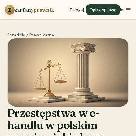
Przejdź do treści
Z
zaufany
prawnik
Zaloguj
Opisz sprawę
Poradniki
/
Prawo karne
Przestępstwa w e-
handlu w polskim