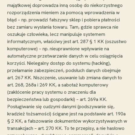
majątkowej doprowadza inną osobę do niekorzystnego
rozporządzenia mieniem za pomocą wprowadzenia w
błąd – np. prowadzi fałszywy sklep i pobiera płatności
bez zamiaru wysłania towaru. Tam, gdzie sprawca nie
oszukuje człowieka, lecz manipuluje systemem
informatycznym, właściwy jest art. 287 § 1 KK (oszustwo
komputerowe) – np. nieuprawnione wpływanie na
automatyczne przetwarzanie danych w celu osiągnięcia
korzyści. Nielegalny dostęp do systemu (hacking),
przełamanie zabezpieczeń, podsłuch danych obejmuje
art. 267 KK. Niszczenie, usuwanie lub zmiana danych to
art. 268, 268a i 269 KK, a sabotaż komputerowy
(zakłócenie pracy systemu o znaczeniu dla
bezpieczeństwa lub gospodarki) – art. 269a KK.
Posługiwanie się cudzymi danymi (podszywanie się,
kradzież tożsamości) ścigane jest na podstawie art. 190a
§ 2 KK, a fałszowanie dokumentów wykorzystywanych w
transakcjach – art. 270 KK. To te przepisy, a nie hasłowo