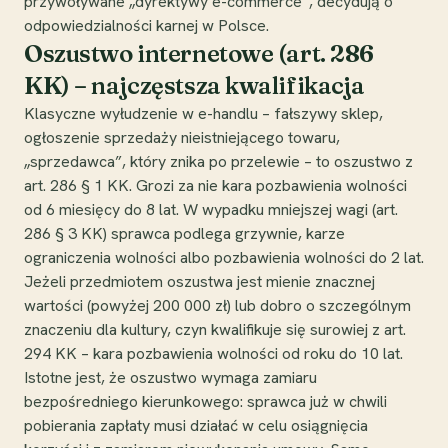
przywoływane „dyrektywy e-commerce”, decydują o
odpowiedzialności karnej w Polsce.
Oszustwo internetowe (art. 286
KK) – najczęstsza kwalifikacja
Klasyczne wyłudzenie w e-handlu – fałszywy sklep,
ogłoszenie sprzedaży nieistniejącego towaru,
„sprzedawca”, który znika po przelewie – to oszustwo z
art. 286 § 1 KK. Grozi za nie kara pozbawienia wolności
od 6 miesięcy do 8 lat. W wypadku mniejszej wagi (art.
286 § 3 KK) sprawca podlega grzywnie, karze
ograniczenia wolności albo pozbawienia wolności do 2 lat.
Jeżeli przedmiotem oszustwa jest mienie znacznej
wartości (powyżej 200 000 zł) lub dobro o szczególnym
znaczeniu dla kultury, czyn kwalifikuje się surowiej z art.
294 KK – kara pozbawienia wolności od roku do 10 lat.
Istotne jest, że oszustwo wymaga zamiaru
bezpośredniego kierunkowego: sprawca już w chwili
pobierania zapłaty musi działać w celu osiągnięcia