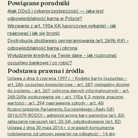
Powiązane poradniki
Atak DDoS i cyberprzestępczość — jaka jest
odpowiedzialność karna w Polsce?
Wezwanie z art. 190a KK (uporczywe nękanie) - jak
reagować i jak się bronić
Dystrybucja złośliwego oprogramowania (art. 269b KK) –
odpowiedzialność karna i obrona
Wyłudzenie kredytu na Twoje dane – jak rozpoznać
oszustwo bankowe i co robić?
Podstawa prawna i źródła
Ustawa z dnia 6 czerwca 1997 r. – Kodeks karny (oszustwo –
art. 286; oszustwo komputerowe – art. 287; nielegalny dostęp
do systemu – art. 267; ochrona danych informatycznych – art.
268-269a; podszywanie się – art. 190a § 2; mienie znacznej
wartości – art. 294; naprawienie szkody – art. 46)
Rozporządzenie Parlamentu Europejskiego i Rady (UE)
2016/679 (RODO) – administracyjne kary pieniężne (art. 83),
zgłaszanie naruszeń (art. 33-34), odszkodowanie (art. 82)
Ustawa z dnia 30 maja 2014 r. o prawach konsumenta
(odstąpienie od umowy zawartej na odległość – 14 dni;