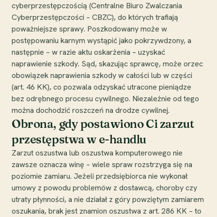
cyberprzestępczością (Centralne Biuro Zwalczania
Cyberprzestępczości – CBZC), do których trafiają
poważniejsze sprawy. Poszkodowany może w
postępowaniu karnym wystąpić jako pokrzywdzony, a
następnie – w razie aktu oskarżenia – uzyskać
naprawienie szkody. Sąd, skazując sprawcę, może orzec
obowiązek naprawienia szkody w całości lub w części
(art. 46 KK), co pozwala odzyskać utracone pieniądze
bez odrębnego procesu cywilnego. Niezależnie od tego
można dochodzić roszczeń na drodze cywilnej.
Obrona, gdy postawiono Ci zarzut
przestępstwa w e-handlu
Zarzut oszustwa lub oszustwa komputerowego nie
zawsze oznacza winę – wiele spraw rozstrzyga się na
poziomie zamiaru. Jeżeli przedsiębiorca nie wykonał
umowy z powodu problemów z dostawcą, choroby czy
utraty płynności, a nie działał z góry powziętym zamiarem
oszukania, brak jest znamion oszustwa z art. 286 KK – to