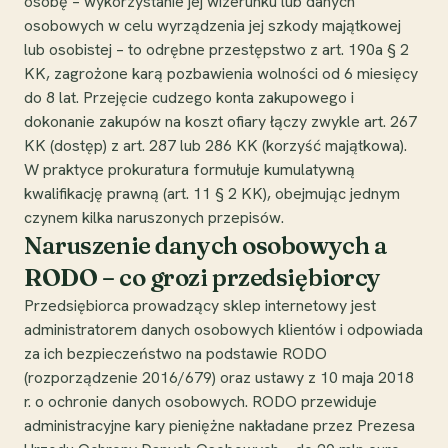
osobę – wykorzystanie jej wizerunku lub danych
osobowych w celu wyrządzenia jej szkody majątkowej
lub osobistej – to odrębne przestępstwo z art. 190a § 2
KK, zagrożone karą pozbawienia wolności od 6 miesięcy
do 8 lat. Przejęcie cudzego konta zakupowego i
dokonanie zakupów na koszt ofiary łączy zwykle art. 267
KK (dostęp) z art. 287 lub 286 KK (korzyść majątkowa).
W praktyce prokuratura formułuje kumulatywną
kwalifikację prawną (art. 11 § 2 KK), obejmując jednym
czynem kilka naruszonych przepisów.
Naruszenie danych osobowych a
RODO – co grozi przedsiębiorcy
Przedsiębiorca prowadzący sklep internetowy jest
administratorem danych osobowych klientów i odpowiada
za ich bezpieczeństwo na podstawie RODO
(rozporządzenie 2016/679) oraz ustawy z 10 maja 2018
r. o ochronie danych osobowych. RODO przewiduje
administracyjne kary pieniężne nakładane przez Prezesa