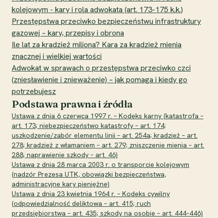
kolejowym - kary i rola adwokata (art. 173-175 k.k.)
Przestępstwa przeciwko bezpieczeństwu infrastruktury
gazowej – kary, przepisy i obrona
Ile lat za kradzież miliona? Kara za kradzież mienia
znacznej i wielkiej wartości
Adwokat w sprawach o przestępstwa przeciwko czci
(zniesławienie i znieważenie) – jak pomaga i kiedy go
potrzebujesz
Podstawa prawna i źródła
Ustawa z dnia 6 czerwca 1997 r. – Kodeks karny (katastrofa –
art. 173; niebezpieczeństwo katastrofy – art. 174;
uszkodzenie/zabór elementu linii – art. 254a; kradzież – art.
278; kradzież z włamaniem – art. 279; zniszczenie mienia – art.
288; naprawienie szkody – art. 46)
Ustawa z dnia 28 marca 2003 r. o transporcie kolejowym
(nadzór Prezesa UTK, obowiązki bezpieczeństwa,
administracyjne kary pieniężne)
Ustawa z dnia 23 kwietnia 1964 r. – Kodeks cywilny
(odpowiedzialność deliktowa – art. 415; ruch
przedsiębiorstwa – art. 435; szkody na osobie – art. 444–446)