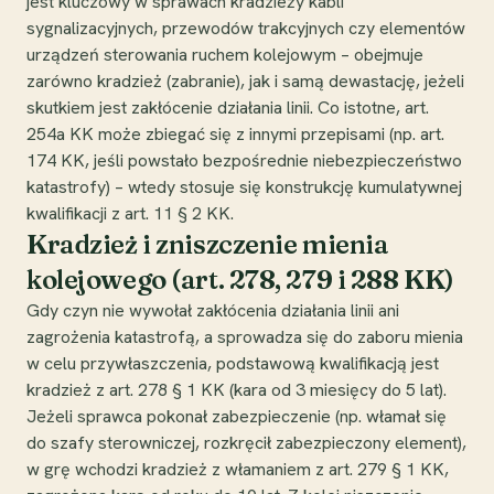
jest kluczowy w sprawach kradzieży kabli
sygnalizacyjnych, przewodów trakcyjnych czy elementów
urządzeń sterowania ruchem kolejowym – obejmuje
zarówno kradzież (zabranie), jak i samą dewastację, jeżeli
skutkiem jest zakłócenie działania linii. Co istotne, art.
254a KK może zbiegać się z innymi przepisami (np. art.
174 KK, jeśli powstało bezpośrednie niebezpieczeństwo
katastrofy) – wtedy stosuje się konstrukcję kumulatywnej
kwalifikacji z art. 11 § 2 KK.
Kradzież i zniszczenie mienia
kolejowego (art. 278, 279 i 288 KK)
Gdy czyn nie wywołał zakłócenia działania linii ani
zagrożenia katastrofą, a sprowadza się do zaboru mienia
w celu przywłaszczenia, podstawową kwalifikacją jest
kradzież z art. 278 § 1 KK (kara od 3 miesięcy do 5 lat).
Jeżeli sprawca pokonał zabezpieczenie (np. włamał się
do szafy sterowniczej, rozkręcił zabezpieczony element),
w grę wchodzi kradzież z włamaniem z art. 279 § 1 KK,