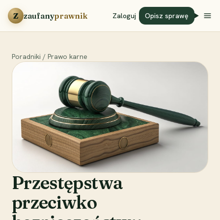
Przejdź do treści
Z
zaufany
prawnik
Zaloguj
Opisz sprawę
Poradniki
/
Prawo karne
Przestępstwa
przeciwko