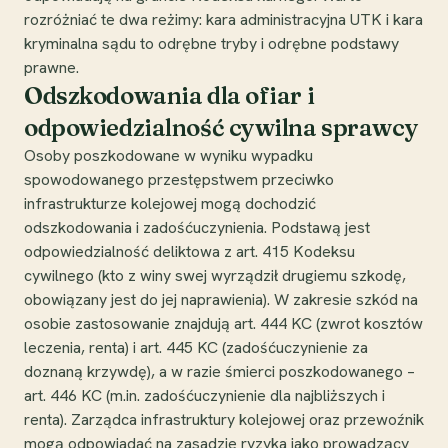
rozróżniać te dwa reżimy: kara administracyjna UTK i kara
kryminalna sądu to odrębne tryby i odrębne podstawy
prawne.
Odszkodowania dla ofiar i
odpowiedzialność cywilna sprawcy
Osoby poszkodowane w wyniku wypadku
spowodowanego przestępstwem przeciwko
infrastrukturze kolejowej mogą dochodzić
odszkodowania i zadośćuczynienia. Podstawą jest
odpowiedzialność deliktowa z art. 415 Kodeksu
cywilnego (kto z winy swej wyrządził drugiemu szkodę,
obowiązany jest do jej naprawienia). W zakresie szkód na
osobie zastosowanie znajdują art. 444 KC (zwrot kosztów
leczenia, renta) i art. 445 KC (zadośćuczynienie za
doznaną krzywdę), a w razie śmierci poszkodowanego –
art. 446 KC (m.in. zadośćuczynienie dla najbliższych i
renta). Zarządca infrastruktury kolejowej oraz przewoźnik
mogą odpowiadać na zasadzie ryzyka jako prowadzący