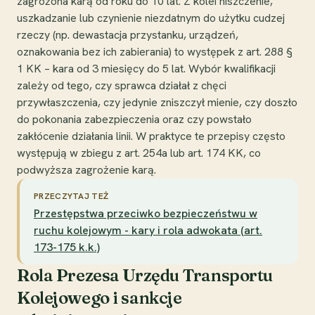
zagrożona karą od roku do 10 lat. Z kolei niszczenie,
uszkadzanie lub czynienie niezdatnym do użytku cudzej
rzeczy (np. dewastacja przystanku, urządzeń,
oznakowania bez ich zabierania) to występek z art. 288 §
1 KK – kara od 3 miesięcy do 5 lat. Wybór kwalifikacji
zależy od tego, czy sprawca działał z chęci
przywłaszczenia, czy jedynie zniszczył mienie, czy doszło
do pokonania zabezpieczenia oraz czy powstało
zakłócenie działania linii. W praktyce te przepisy często
występują w zbiegu z art. 254a lub art. 174 KK, co
podwyższa zagrożenie karą.
PRZECZYTAJ TEŻ
Przestępstwa przeciwko bezpieczeństwu w
ruchu kolejowym - kary i rola adwokata (art.
173-175 k.k.)
Rola Prezesa Urzędu Transportu
Kolejowego i sankcje