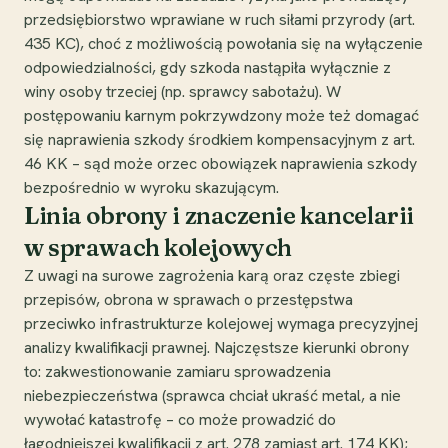
przedsiębiorstwo wprawiane w ruch siłami przyrody (art.
435 KC), choć z możliwością powołania się na wyłączenie
odpowiedzialności, gdy szkoda nastąpiła wyłącznie z
winy osoby trzeciej (np. sprawcy sabotażu). W
postępowaniu karnym pokrzywdzony może też domagać
się naprawienia szkody środkiem kompensacyjnym z art.
46 KK – sąd może orzec obowiązek naprawienia szkody
bezpośrednio w wyroku skazującym.
Linia obrony i znaczenie kancelarii
w sprawach kolejowych
Z uwagi na surowe zagrożenia karą oraz częste zbiegi
przepisów, obrona w sprawach o przestępstwa
przeciwko infrastrukturze kolejowej wymaga precyzyjnej
analizy kwalifikacji prawnej. Najczęstsze kierunki obrony
to: zakwestionowanie zamiaru sprowadzenia
niebezpieczeństwa (sprawca chciał ukraść metal, a nie
wywołać katastrofę – co może prowadzić do
łagodniejszej kwalifikacji z art. 278 zamiast art. 174 KK);