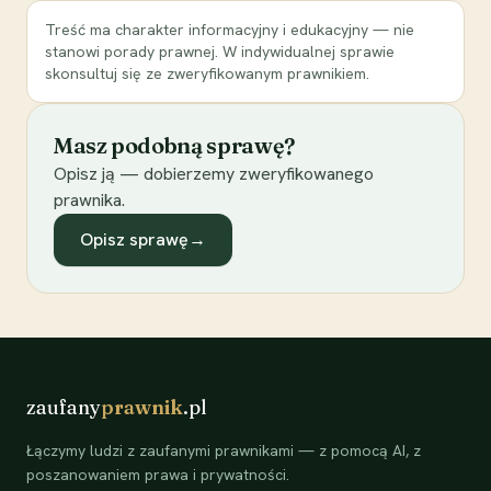
Treść ma charakter informacyjny i edukacyjny — nie
stanowi porady prawnej. W indywidualnej sprawie
skonsultuj się ze zweryfikowanym prawnikiem.
Masz podobną sprawę?
Opisz ją — dobierzemy zweryfikowanego
prawnika.
Opisz sprawę
→
zaufany
prawnik
.pl
Łączymy ludzi z zaufanymi prawnikami — z pomocą AI, z
poszanowaniem prawa i prywatności.