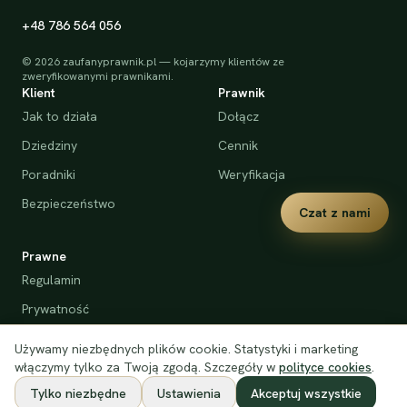
+48 786 564 056
©
2026
zaufanyprawnik.pl — kojarzymy klientów ze
zweryfikowanymi prawnikami.
Klient
Prawnik
Jak to działa
Dołącz
Dziedziny
Cennik
Poradniki
Weryfikacja
Bezpieczeństwo
Czat z nami
Prawne
Regulamin
Prywatność
Cookies
Używamy niezbędnych plików cookie. Statystyki i marketing
Deklaracja dostępności
włączymy tylko za Twoją zgodą. Szczegóły w
polityce cookies
.
Tylko niezbędne
Ustawienia
Akceptuj wszystkie