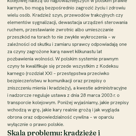
kolejowej należą do najpoważniejszych w polskim prawie
karnym, bo mogą bezpośrednio zagrozić życiu i zdrowiu
wielu osób. Kradzież szyn, przewodów trakcyjnych czy
elementów sygnalizacji, dewastacja urządzeń sterowania
ruchem, przestawianie zwrotnic albo umieszczanie
przeszkód na torach to nie zwykłe wykroczenia – w
zależności od skutku i zamiaru sprawcy odpowiadają one
za czyny zagrożone karą nawet kilkunastu lat
pozbawienia wolności. W polskim systemie prawnym
czyny te kwalifikuje się przede wszystkim z Kodeksu
karnego (rozdział XXI – przestępstwa przeciwko
bezpieczeństwu w komunikacji oraz przepisy o
zniszczeniu mienia i kradzieży), a kwestie administracyjne
i nadzorcze reguluje ustawa z dnia 28 marca 2003 r. o
transporcie kolejowym. Poniżej wyjaśniamy, jakie przepisy
wchodzą w grę, jakie kary realnie grożą i jak wygląda
obrona oraz odpowiedzialność cywilna – w oparciu
wyłącznie o prawo polskie.
Skala problemu: kradzieże i