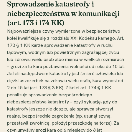
Sprowadzenie katastrofy i
niebezpieczeństwa w komunikacji
(art. 173 i 174 KK)
Najpoważniejsze czyny wymierzone w bezpieczeństwo
kolei kwalifikuje się z rozdziału XXI Kodeksu karnego. Art.
173 § 1 KK karze sprowadzenie katastrofy w ruchu
lądowym, wodnym lub powietrznym zagrażającej życiu
lub zdrowiu wielu osób albo mieniu w wielkich rozmiarach
– grozi za to kara pozbawienia wolności od roku do 10 lat.
Jeżeli następstwem katastrofy jest śmierć człowieka lub
ciężki uszczerbek na zdrowiu wielu osób, kara wynosi od
2 do 15 lat (art. 173 § 3 KK). Z kolei art. 174 § 1 KK
penalizuje sprowadzenie bezpośredniego
niebezpieczeństwa katastrofy – czyli sytuację, gdy do
katastrofy jeszcze nie doszło, ale sprawca stworzył
realne, bezpośrednie zagrożenie (np. usunął szynę,
przestawił zwrotnicę, położył przeszkodę na torze). Za
czyn umyślny grozi kara od 6 miesięcy do 8 lat