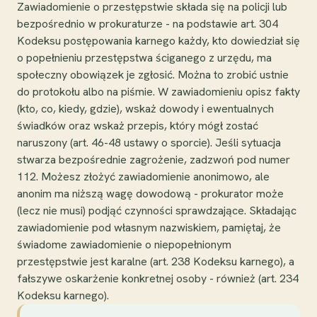
Zawiadomienie o przestępstwie składa się na policji lub
bezpośrednio w prokuraturze - na podstawie art. 304
Kodeksu postępowania karnego każdy, kto dowiedział się
o popełnieniu przestępstwa ściganego z urzędu, ma
społeczny obowiązek je zgłosić. Można to zrobić ustnie
do protokołu albo na piśmie. W zawiadomieniu opisz fakty
(kto, co, kiedy, gdzie), wskaż dowody i ewentualnych
świadków oraz wskaż przepis, który mógł zostać
naruszony (art. 46-48 ustawy o sporcie). Jeśli sytuacja
stwarza bezpośrednie zagrożenie, zadzwoń pod numer
112. Możesz złożyć zawiadomienie anonimowo, ale
anonim ma niższą wagę dowodową - prokurator może
(lecz nie musi) podjąć czynności sprawdzające. Składając
zawiadomienie pod własnym nazwiskiem, pamiętaj, że
świadome zawiadomienie o niepopełnionym
przestępstwie jest karalne (art. 238 Kodeksu karnego), a
fałszywe oskarżenie konkretnej osoby - również (art. 234
Kodeksu karnego).