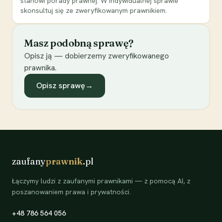
stanowi porady prawnej. W indywidualnej sprawie
skonsultuj się ze zweryfikowanym prawnikiem.
Masz podobną sprawę?
Opisz ją — dobierzemy zweryfikowanego
prawnika.
Opisz sprawę
→
zaufany
prawnik
.pl
Łączymy ludzi z zaufanymi prawnikami — z pomocą AI, z
poszanowaniem prawa i prywatności.
+48 786 564 056