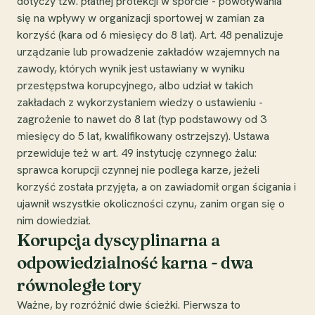
dotyczy tzw. płatnej protekcji w sporcie - powoływania
się na wpływy w organizacji sportowej w zamian za
korzyść (kara od 6 miesięcy do 8 lat). Art. 48 penalizuje
urządzanie lub prowadzenie zakładów wzajemnych na
zawody, których wynik jest ustawiany w wyniku
przestępstwa korupcyjnego, albo udział w takich
zakładach z wykorzystaniem wiedzy o ustawieniu -
zagrożenie to nawet do 8 lat (typ podstawowy od 3
miesięcy do 5 lat, kwalifikowany ostrzejszy). Ustawa
przewiduje też w art. 49 instytucję czynnego żalu:
sprawca korupcji czynnej nie podlega karze, jeżeli
korzyść została przyjęta, a on zawiadomił organ ścigania i
ujawnił wszystkie okoliczności czynu, zanim organ się o
nim dowiedział.
Korupcja dyscyplinarna a
odpowiedzialność karna - dwa
równoległe tory
Ważne, by rozróżnić dwie ścieżki. Pierwsza to