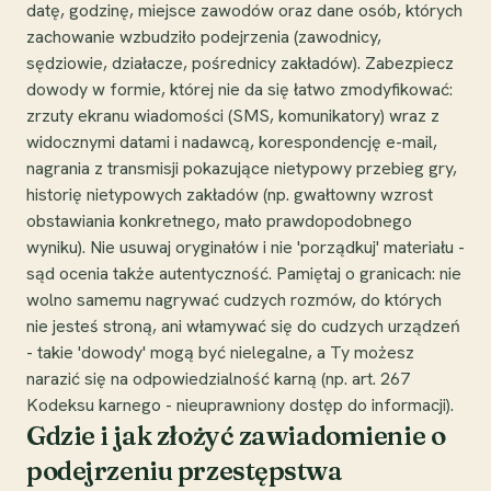
datę, godzinę, miejsce zawodów oraz dane osób, których
zachowanie wzbudziło podejrzenia (zawodnicy,
sędziowie, działacze, pośrednicy zakładów). Zabezpiecz
dowody w formie, której nie da się łatwo zmodyfikować:
zrzuty ekranu wiadomości (SMS, komunikatory) wraz z
widocznymi datami i nadawcą, korespondencję e-mail,
nagrania z transmisji pokazujące nietypowy przebieg gry,
historię nietypowych zakładów (np. gwałtowny wzrost
obstawiania konkretnego, mało prawdopodobnego
wyniku). Nie usuwaj oryginałów i nie 'porządkuj' materiału -
sąd ocenia także autentyczność. Pamiętaj o granicach: nie
wolno samemu nagrywać cudzych rozmów, do których
nie jesteś stroną, ani włamywać się do cudzych urządzeń
- takie 'dowody' mogą być nielegalne, a Ty możesz
narazić się na odpowiedzialność karną (np. art. 267
Kodeksu karnego - nieuprawniony dostęp do informacji).
Gdzie i jak złożyć zawiadomienie o
podejrzeniu przestępstwa