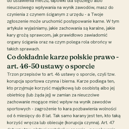
do ustawienia meczu, łapówki dla sędziego albo
nieuczciwego wpływania na wynik zawodów, masz do
czynienia z czynem ściganym z urzędu - a Twoje
zgłoszenie może uruchomić postępowanie karne. W tym
artykule wyjaśniamy, jakie zachowania są karalne, jakie
kary grożą sprawcom, jak prawidłowo zawiadomić
organy ścigania oraz na czym polega rola obrońcy w
takich sprawach.
Co dokładnie karze polskie prawo -
art. 46-50 ustawy o sporcie
Trzon przepisów to art. 46 ustawy o sporcie, czyli tzw.
korupcja sportowa czynna i bierna. Karze podlega ten,
kto przyjmuje korzyść majątkową lub osobistą albo jej
obietnicę (lub żąda jej) w zamian za nieuczciwe
zachowanie mogące mieć wpływ na wynik zawodów
sportowych - zagrożenie to kara pozbawienia wolności
od 6 miesięcy do 8 lat. Tak samo karany jest ten, kto taką
korzyść wręcza lub obiecuje (korupcja czynna). Art. 47