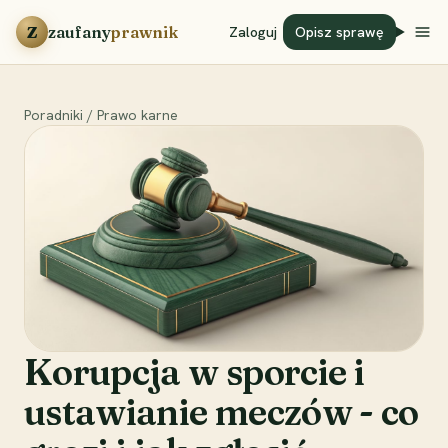
Przejdź do treści
Z
zaufany
prawnik
Zaloguj
Opisz sprawę
Poradniki
/
Prawo karne
Korupcja w sporcie i
ustawianie meczów - co