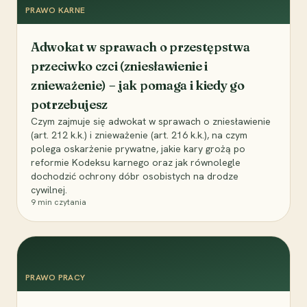
PRAWO KARNE
Adwokat w sprawach o przestępstwa
przeciwko czci (zniesławienie i
znieważenie) – jak pomaga i kiedy go
potrzebujesz
Czym zajmuje się adwokat w sprawach o zniesławienie
(art. 212 k.k.) i znieważenie (art. 216 k.k.), na czym
polega oskarżenie prywatne, jakie kary grożą po
reformie Kodeksu karnego oraz jak równolegle
dochodzić ochrony dóbr osobistych na drodze
cywilnej.
9
min czytania
PRAWO PRACY