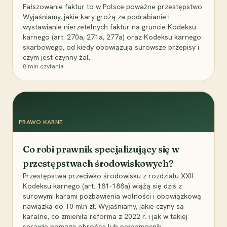
Fałszowanie faktur to w Polsce poważne przestępstwo.
Wyjaśniamy, jakie kary grożą za podrabianie i
wystawianie nierzetelnych faktur na gruncie Kodeksu
karnego (art. 270a, 271a, 277a) oraz Kodeksu karnego
skarbowego, od kiedy obowiązują surowsze przepisy i
czym jest czynny żal.
8
min czytania
PRAWO KARNE
Co robi prawnik specjalizujący się w
przestępstwach środowiskowych?
Przestępstwa przeciwko środowisku z rozdziału XXII
Kodeksu karnego (art. 181-188a) wiążą się dziś z
surowymi karami pozbawienia wolności i obowiązkową
nawiązką do 10 mln zł. Wyjaśniamy, jakie czyny są
karalne, co zmieniła reforma z 2022 r. i jak w takiej
sprawie pomaga obrońca lub pełnomocnik.