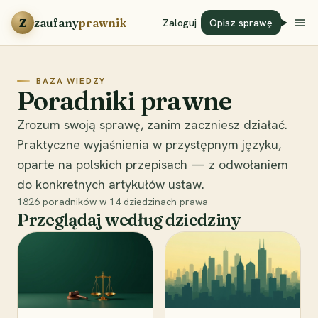
Przejdź do treści
Z
zaufany
prawnik
Zaloguj
Opisz sprawę
BAZA WIEDZY
Poradniki prawne
Zrozum swoją sprawę, zanim zaczniesz działać.
Praktyczne wyjaśnienia w przystępnym języku,
oparte na polskich przepisach — z odwołaniem
do konkretnych artykułów ustaw.
1826
poradników w
14
dziedzinach prawa
Przeglądaj według dziedziny