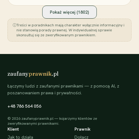
Pokaż więcej (
1802
)
ⓘ
Treści w poradnikach mają charakter wyłącznie informacyjny i
nie stanowią porady prawnej. W indywidualnej sprawie
skonsultuj się ze zweryfikowanym prawnikiem.
zaufany
prawnik
.pl
Łączymy ludzi z zaufanymi prawnikami — z pomocą AI, z
poszanowaniem prawa i prywatności.
+48 786 564 056
©
2026
zaufanyprawnik.pl — kojarzymy klientów ze
zweryfikowanymi prawnikami.
Klient
Prawnik
Jak to działa
Dołącz