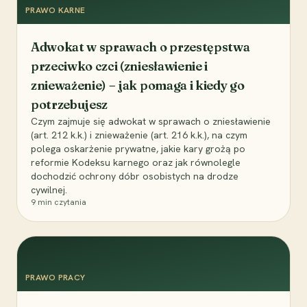
PRAWO KARNE
Adwokat w sprawach o przestępstwa
przeciwko czci (zniesławienie i
znieważenie) – jak pomaga i kiedy go
potrzebujesz
Czym zajmuje się adwokat w sprawach o zniesławienie
(art. 212 k.k.) i znieważenie (art. 216 k.k.), na czym
polega oskarżenie prywatne, jakie kary grożą po
reformie Kodeksu karnego oraz jak równolegle
dochodzić ochrony dóbr osobistych na drodze
cywilnej.
9
min czytania
PRAWO PRACY