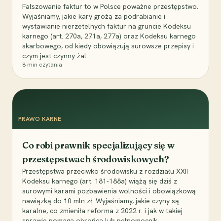
Fałszowanie faktur to w Polsce poważne przestępstwo.
Wyjaśniamy, jakie kary grożą za podrabianie i
wystawianie nierzetelnych faktur na gruncie Kodeksu
karnego (art. 270a, 271a, 277a) oraz Kodeksu karnego
skarbowego, od kiedy obowiązują surowsze przepisy i
czym jest czynny żal.
8
min czytania
PRAWO KARNE
Co robi prawnik specjalizujący się w
przestępstwach środowiskowych?
Przestępstwa przeciwko środowisku z rozdziału XXII
Kodeksu karnego (art. 181-188a) wiążą się dziś z
surowymi karami pozbawienia wolności i obowiązkową
nawiązką do 10 mln zł. Wyjaśniamy, jakie czyny są
karalne, co zmieniła reforma z 2022 r. i jak w takiej
sprawie pomaga obrońca lub pełnomocnik.