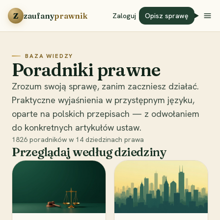
Przejdź do treści
Z
zaufany
prawnik
Zaloguj
Opisz sprawę
BAZA WIEDZY
Poradniki prawne
Zrozum swoją sprawę, zanim zaczniesz działać.
Praktyczne wyjaśnienia w przystępnym języku,
oparte na polskich przepisach — z odwołaniem
do konkretnych artykułów ustaw.
1826
poradników w
14
dziedzinach prawa
Przeglądaj według dziedziny