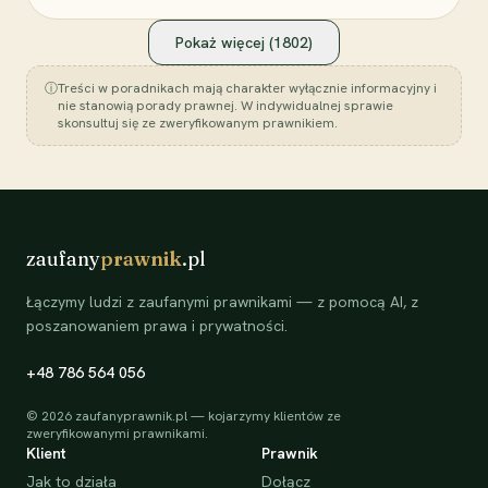
Pokaż więcej (
1802
)
ⓘ
Treści w poradnikach mają charakter wyłącznie informacyjny i
nie stanowią porady prawnej. W indywidualnej sprawie
skonsultuj się ze zweryfikowanym prawnikiem.
zaufany
prawnik
.pl
Łączymy ludzi z zaufanymi prawnikami — z pomocą AI, z
poszanowaniem prawa i prywatności.
+48 786 564 056
©
2026
zaufanyprawnik.pl — kojarzymy klientów ze
zweryfikowanymi prawnikami.
Klient
Prawnik
Jak to działa
Dołącz