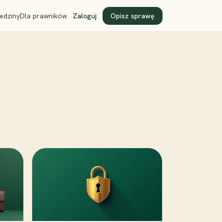
edziny
Dla prawników
Zaloguj
Opisz sprawę