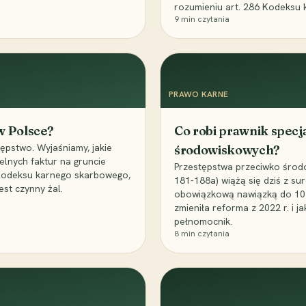
rozumieniu art. 286 Kodeksu 
9
min czytania
PRAWO KARNE
 w Polsce?
Co robi prawnik specj
ępstwo. Wyjaśniamy, jakie
środowiskowych?
elnych faktur na gruncie
Przestępstwa przeciwko środo
 Kodeksu karnego skarbowego,
181-188a) wiążą się dziś z su
est czynny żal.
obowiązkową nawiązką do 10 m
zmieniła reforma z 2022 r. i 
pełnomocnik.
8
min czytania