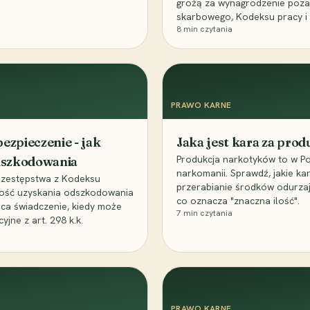
grożą za wynagrodzenie poz
skarbowego, Kodeksu pracy i
8
min czytania
PRAWO KARNE
ezpieczenie - jak
Jaka jest kara za pro
Produkcja narkotyków to w Po
odszkodowania
narkomanii. Sprawdź, jakie ka
przestępstwa z Kodeksu
przerabianie środków odurza
wość uzyskania odszkodowania
co oznacza "znaczna ilość".
aca świadczenie, kiedy może
7
min czytania
ne z art. 298 k.k.
PRAWO KARNE