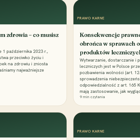
PRAWO KARNE
m zdrowia – co musisz
Konsekwencje prawne 
obrońca w sprawach o
1 października 2023 r.,
produktów leczniczyc
stwa przeciwko życiu i
Wytwarzanie, dostarczanie i
bek na zdrowiu i zniosła
leczniczych jest w Polsce pr
aśniamy najważniejsze
pozbawienia wolności (art. 1
sprowadzenia niebezpieczeńst
odpowiedzialność z art. 165 
mają zastosowanie, jak wyglą
9
min czytania
PRAWO KARNE