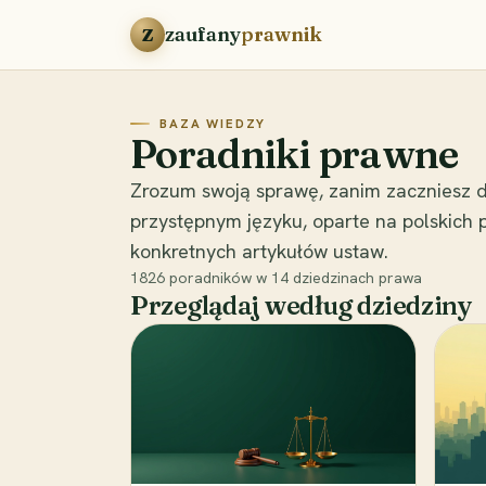
Przejdź do treści
zaufany
prawnik
Z
BAZA WIEDZY
Poradniki prawne
Zrozum swoją sprawę, zanim zaczniesz d
przystępnym języku, oparte na polskich
konkretnych artykułów ustaw.
1826
poradników w
14
dziedzinach prawa
Przeglądaj według dziedziny