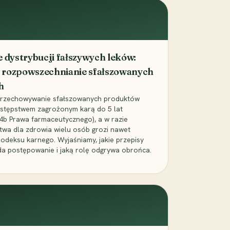
dystrybucji fałszywych leków:
 rozpowszechnianie sfałszowanych
h
 przechowywanie sfałszowanych produktów
zestępstwem zagrożonym karą do 5 lat
24b Prawa farmaceutycznego), a w razie
wa dla zdrowia wielu osób grozi nawet
Kodeksu karnego. Wyjaśniamy, jakie przepisy
da postępowanie i jaką rolę odgrywa obrońca.