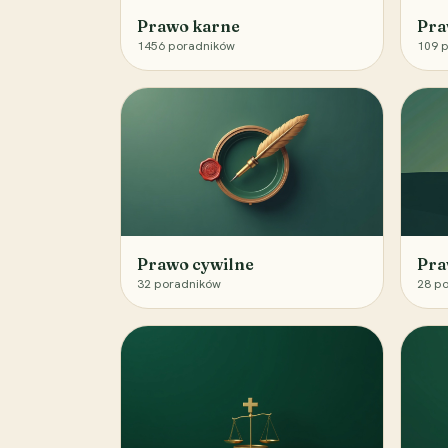
Prawo karne
Pra
1456
poradników
109
p
Prawo cywilne
Pra
32
poradników
28
po