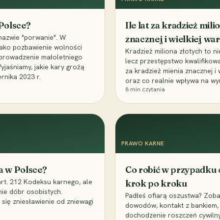
 Polsce?
Ile lat za kradzież mil
nazwie "porwanie". W
znacznej i wielkiej war
 jako pozbawienie wolności
Kradzież miliona złotych to n
, uprowadzenie małoletniego
lecz przestępstwo kwalifikowa
Wyjaśniamy, jakie kary grożą
za kradzież mienia znacznej i
rnika 2023 r.
oraz co realnie wpływa na wy
8
min czytania
PRAWO KARNE
a w Polsce?
Co robić w przypadku
art. 212 Kodeksu karnego, ale
krok po kroku
nie dóbr osobistych.
Padłeś ofiarą oszustwa? Zobac
 się zniesławienie od zniewagi
dowodów, kontakt z bankiem, 
dochodzenie roszczeń cywilny