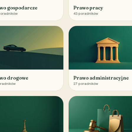
wo gospodarcze
Prawo pracy
oradników
43
poradników
wo drogowe
Prawo administracyjne
radników
27
poradników