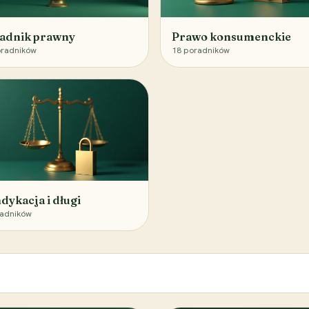
adnik prawny
Prawo konsumenckie
radników
18
poradników
dykacja i długi
adników