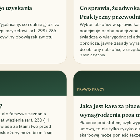
go uzyskania
Co sprawia, że adwoka
Praktyczny przewodn
aśniamy, co realnie grozi za
Wybór obrońcy w sprawie karne
eczycielowi: art. 298 i 286
podejmuje osoba podejrzana l
z cywilny obowiązek zwrotu
świadczą o wiarygodności ad
obrończa, jawne zasady wyna
do obrony i obrońcę z urzędu
8
min czytania
PRAWO PRACY
?
Jaka jest kara za pła
 ale fałszywe zeznania
wynagrodzenia poza 
t więzienia (art. 233 § 1
Płacenie pod stołem, czyli wyp
owiada za kłamstwo przed
umową, to nie tylko ryzyko d
 oskarżony może bronić się
skarbową może ponieść także 