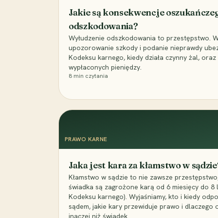
Jakie są konsekwencje oszukańcze
odszkodowania?
Wyłudzenie odszkodowania to przestępstwo. Wyj
upozorowanie szkody i podanie nieprawdy ubezpi
Kodeksu karnego, kiedy działa czynny żal, ora
wypłaconych pieniędzy.
8
min czytania
PRAWO KARNE
Jaka jest kara za kłamstwo w sądzie
Kłamstwo w sądzie to nie zawsze przestępstwo,
świadka są zagrożone karą od 6 miesięcy do 8 la
Kodeksu karnego). Wyjaśniamy, kto i kiedy odp
sądem, jakie kary przewiduje prawo i dlaczego
inaczej niż świadek.