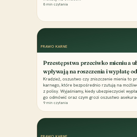
8
min czytania
PRAWO KARNE
Przestępstwa przeciwko mieniu a ub
wpływają na roszczenia i wypłatę 
Kradzież, oszustwo czy zniszczenie mienia to 
karnego, które bezpośrednio rzutują na możli
z polisy. Wyjaśniamy, kiedy ubezpieczyciel wypł
go odmówić oraz czym grozi oszustwo asekuracyj
9
min czytania
PRAWO KARNE