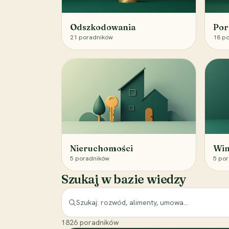
Odszkodowania
Por
21
poradników
18
po
Nieruchomości
Win
5
poradników
5
por
Szukaj w bazie wiedzy
1826
poradników