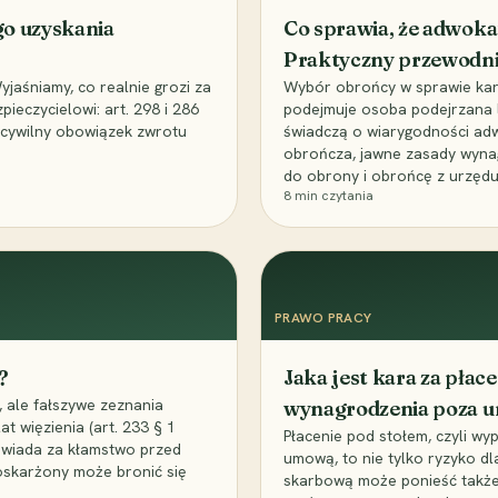
go uzyskania
Co sprawia, że adwoka
Praktyczny przewodn
aśniamy, co realnie grozi za
Wybór obrońcy w sprawie karne
eczycielowi: art. 298 i 286
podejmuje osoba podejrzana l
z cywilny obowiązek zwrotu
świadczą o wiarygodności ad
obrończa, jawne zasady wyna
do obrony i obrońcę z urzędu
8
min czytania
PRAWO PRACY
?
Jaka jest kara za pła
 ale fałszywe zeznania
wynagrodzenia poza 
t więzienia (art. 233 § 1
Płacenie pod stołem, czyli wyp
owiada za kłamstwo przed
umową, to nie tylko ryzyko d
 oskarżony może bronić się
skarbową może ponieść także 