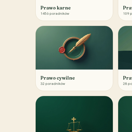
Prawo karne
Pra
1456
poradników
109
p
Prawo cywilne
Pra
32
poradników
28
po