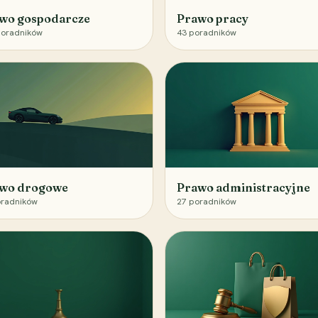
wo gospodarcze
Prawo pracy
oradników
43
poradników
wo drogowe
Prawo administracyjne
radników
27
poradników