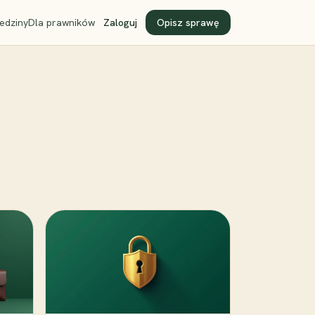
edziny
Dla prawników
Zaloguj
Opisz sprawę