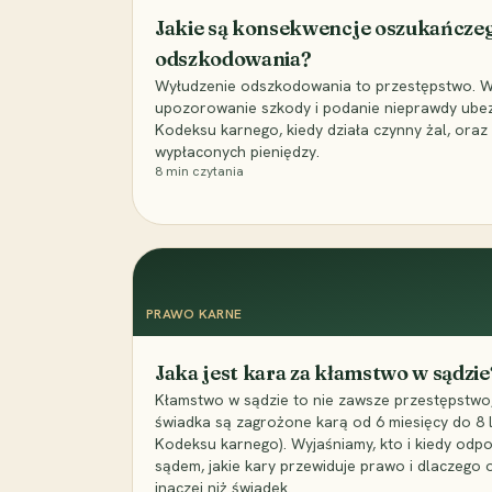
Jakie są konsekwencje oszukańcze
odszkodowania?
Wyłudzenie odszkodowania to przestępstwo. Wyj
upozorowanie szkody i podanie nieprawdy ubezpi
Kodeksu karnego, kiedy działa czynny żal, ora
wypłaconych pieniędzy.
8
min czytania
PRAWO KARNE
Jaka jest kara za kłamstwo w sądzie
Kłamstwo w sądzie to nie zawsze przestępstwo,
świadka są zagrożone karą od 6 miesięcy do 8 la
Kodeksu karnego). Wyjaśniamy, kto i kiedy odp
sądem, jakie kary przewiduje prawo i dlaczego
inaczej niż świadek.