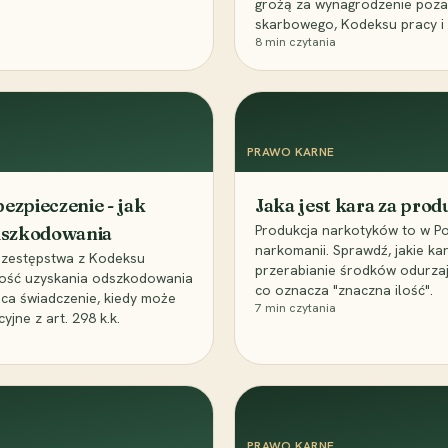
grożą za wynagrodzenie poz
skarbowego, Kodeksu pracy i
8
min czytania
PRAWO KARNE
ezpieczenie - jak
Jaka jest kara za pro
Produkcja narkotyków to w Po
odszkodowania
narkomanii. Sprawdź, jakie ka
przestępstwa z Kodeksu
przerabianie środków odurza
wość uzyskania odszkodowania
co oznacza "znaczna ilość".
aca świadczenie, kiedy może
7
min czytania
ne z art. 298 k.k.
PRAWO KARNE