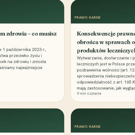
PRAWO KARNE
m zdrowia – co musisz
Konsekwencje prawne 
obrońca w sprawach o
1 października 2023 r.,
produktów leczniczyc
stwa przeciwko życiu i
Wytwarzanie, dostarczanie i
bek na zdrowiu i zniosła
leczniczych jest w Polsce pr
aśniamy najważniejsze
pozbawienia wolności (art. 1
sprowadzenia niebezpieczeńst
odpowiedzialność z art. 165 
mają zastosowanie, jak wyglą
9
min czytania
PRAWO KARNE