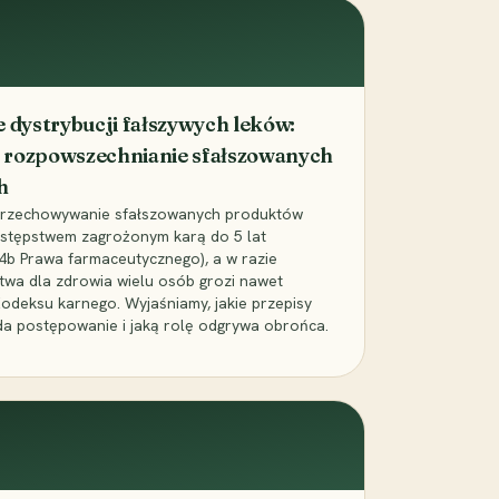
dystrybucji fałszywych leków:
 rozpowszechnianie sfałszowanych
h
 przechowywanie sfałszowanych produktów
zestępstwem zagrożonym karą do 5 lat
24b Prawa farmaceutycznego), a w razie
wa dla zdrowia wielu osób grozi nawet
Kodeksu karnego. Wyjaśniamy, jakie przepisy
da postępowanie i jaką rolę odgrywa obrońca.