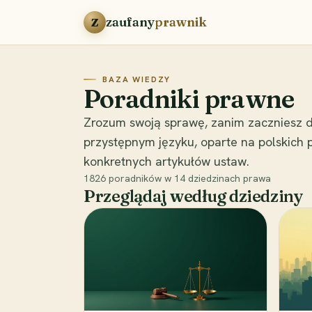
Przejdź do treści
zaufany
prawnik
Z
BAZA WIEDZY
Poradniki prawne
Zrozum swoją sprawę, zanim zaczniesz d
przystępnym języku, oparte na polskich
konkretnych artykułów ustaw.
1826
poradników w
14
dziedzinach prawa
Przeglądaj według dziedziny