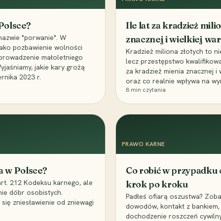
 Polsce?
Ile lat za kradzież mil
nazwie "porwanie". W
znacznej i wielkiej war
 jako pozbawienie wolności
Kradzież miliona złotych to n
, uprowadzenie małoletniego
lecz przestępstwo kwalifikowa
Wyjaśniamy, jakie kary grożą
za kradzież mienia znacznej i
rnika 2023 r.
oraz co realnie wpływa na wy
8
min czytania
PRAWO KARNE
a w Polsce?
Co robić w przypadku
art. 212 Kodeksu karnego, ale
krok po kroku
nie dóbr osobistych.
Padłeś ofiarą oszustwa? Zobac
 się zniesławienie od zniewagi
dowodów, kontakt z bankiem, 
dochodzenie roszczeń cywilny