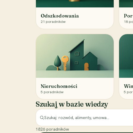
Odszkodowania
Por
21
poradników
18
po
Nieruchomości
Win
5
poradników
5
por
Szukaj w bazie wiedzy
1826
poradników