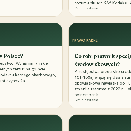
rozumieniu art. 286 Kodeksu 
9
min czytania
PRAWO KARNE
 w Polsce?
Co robi prawnik specj
ępstwo. Wyjaśniamy, jakie
środowiskowych?
elnych faktur na gruncie
Przestępstwa przeciwko środo
 Kodeksu karnego skarbowego,
181-188a) wiążą się dziś z su
est czynny żal.
obowiązkową nawiązką do 10 m
zmieniła reforma z 2022 r. i 
pełnomocnik.
8
min czytania