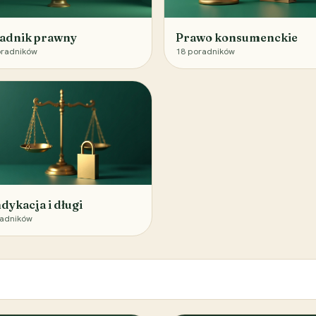
adnik prawny
Prawo konsumenckie
radników
18
poradników
dykacja i długi
adników