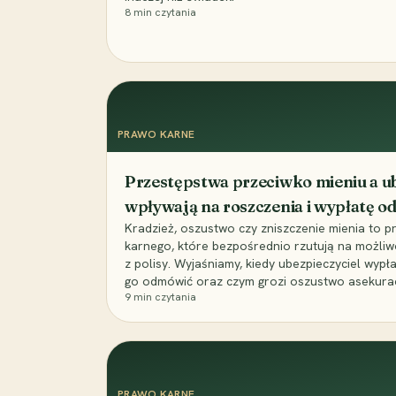
8
min czytania
PRAWO KARNE
Przestępstwa przeciwko mieniu a ub
wpływają na roszczenia i wypłatę 
Kradzież, oszustwo czy zniszczenie mienia to 
karnego, które bezpośrednio rzutują na możli
z polisy. Wyjaśniamy, kiedy ubezpieczyciel wypł
go odmówić oraz czym grozi oszustwo asekuracyj
9
min czytania
PRAWO KARNE