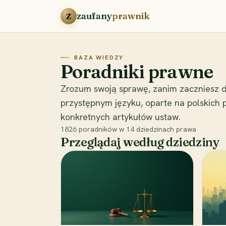
Przejdź do treści
zaufany
prawnik
Z
BAZA WIEDZY
Poradniki prawne
Zrozum swoją sprawę, zanim zaczniesz d
przystępnym języku, oparte na polskich
konkretnych artykułów ustaw.
1826
poradników w
14
dziedzinach prawa
Przeglądaj według dziedziny