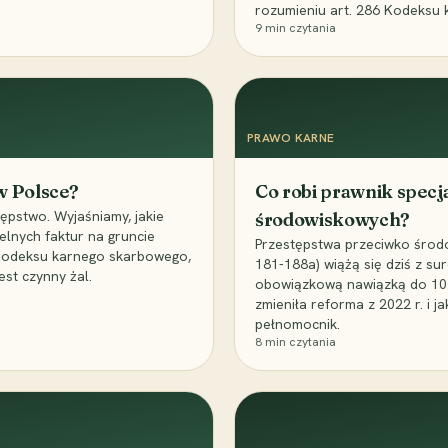
rozumieniu art. 286 Kodeksu 
9
min czytania
PRAWO KARNE
 w Polsce?
Co robi prawnik specj
ępstwo. Wyjaśniamy, jakie
środowiskowych?
elnych faktur na gruncie
Przestępstwa przeciwko środo
 Kodeksu karnego skarbowego,
181-188a) wiążą się dziś z su
est czynny żal.
obowiązkową nawiązką do 10 m
zmieniła reforma z 2022 r. i 
pełnomocnik.
8
min czytania