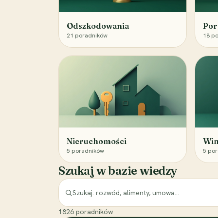
Odszkodowania
Por
21
poradników
18
po
Nieruchomości
Win
5
poradników
5
por
Szukaj w bazie wiedzy
1826
poradników