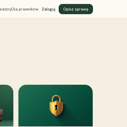
edziny
Dla prawników
Zaloguj
Opisz sprawę