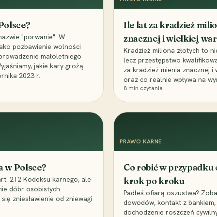
 Polsce?
Ile lat za kradzież mil
nazwie "porwanie". W
znacznej i wielkiej war
 jako pozbawienie wolności
Kradzież miliona złotych to n
, uprowadzenie małoletniego
lecz przestępstwo kwalifikowa
Wyjaśniamy, jakie kary grożą
za kradzież mienia znacznej i
rnika 2023 r.
oraz co realnie wpływa na wy
8
min czytania
PRAWO KARNE
a w Polsce?
Co robić w przypadku
art. 212 Kodeksu karnego, ale
krok po kroku
nie dóbr osobistych.
Padłeś ofiarą oszustwa? Zobac
 się zniesławienie od zniewagi
dowodów, kontakt z bankiem, 
dochodzenie roszczeń cywilny