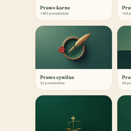
Prawo karne
Pra
1456
poradników
109
p
Prawo cywilne
Pra
32
poradników
28
po