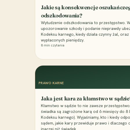
Jakie są konsekwencje oszukańcze
odszkodowania?
Wyłudzenie odszkodowania to przestępstwo. Wyj
upozorowanie szkody i podanie nieprawdy ubezpi
Kodeksu karnego, kiedy działa czynny żal, ora
wypłaconych pieniędzy.
8
min czytania
PRAWO KARNE
Jaka jest kara za kłamstwo w sądzie
Kłamstwo w sądzie to nie zawsze przestępstwo,
świadka są zagrożone karą od 6 miesięcy do 8 la
Kodeksu karnego). Wyjaśniamy, kto i kiedy odp
sądem, jakie kary przewiduje prawo i dlaczego
inaczej niż świadek.