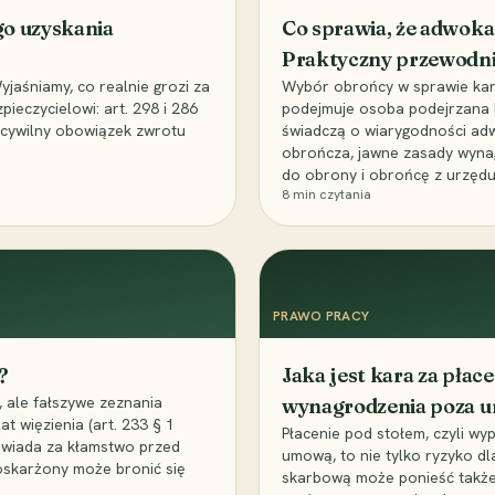
go uzyskania
Co sprawia, że adwoka
Praktyczny przewodn
aśniamy, co realnie grozi za
Wybór obrońcy w sprawie karne
eczycielowi: art. 298 i 286
podejmuje osoba podejrzana l
z cywilny obowiązek zwrotu
świadczą o wiarygodności ad
obrończa, jawne zasady wyna
do obrony i obrońcę z urzędu
8
min czytania
PRAWO PRACY
?
Jaka jest kara za pła
 ale fałszywe zeznania
wynagrodzenia poza 
t więzienia (art. 233 § 1
Płacenie pod stołem, czyli wyp
owiada za kłamstwo przed
umową, to nie tylko ryzyko d
 oskarżony może bronić się
skarbową może ponieść także 