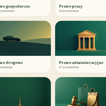
wo gospodarcze
Prawo pracy
oradników
43
poradników
wo drogowe
Prawo administracyjne
radników
27
poradników