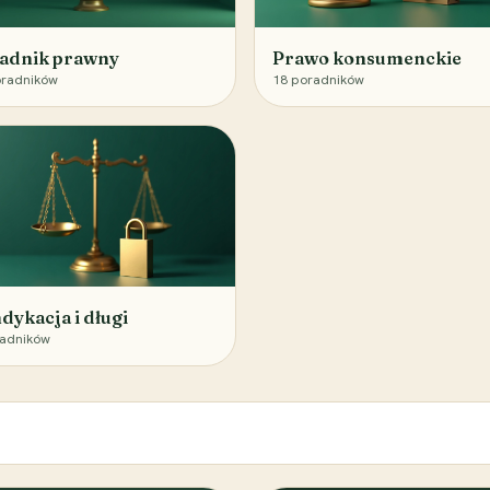
adnik prawny
Prawo konsumenckie
radników
18
poradników
dykacja i długi
adników