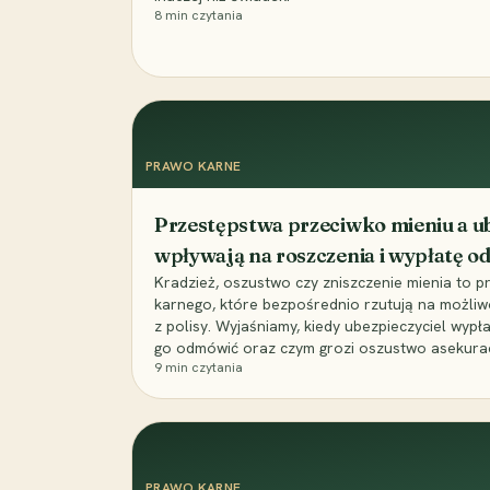
8
min czytania
PRAWO KARNE
Przestępstwa przeciwko mieniu a ub
wpływają na roszczenia i wypłatę 
Kradzież, oszustwo czy zniszczenie mienia to 
karnego, które bezpośrednio rzutują na możli
z polisy. Wyjaśniamy, kiedy ubezpieczyciel wypł
go odmówić oraz czym grozi oszustwo asekuracyj
9
min czytania
PRAWO KARNE