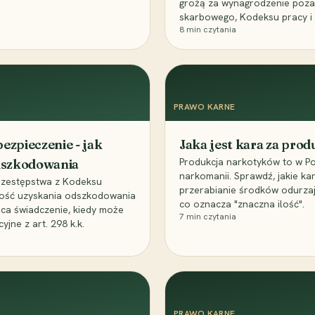
grożą za wynagrodzenie poz
skarbowego, Kodeksu pracy i
8
min czytania
PRAWO KARNE
ezpieczenie - jak
Jaka jest kara za pro
Produkcja narkotyków to w Po
odszkodowania
narkomanii. Sprawdź, jakie ka
przestępstwa z Kodeksu
przerabianie środków odurza
wość uzyskania odszkodowania
co oznacza "znaczna ilość".
aca świadczenie, kiedy może
7
min czytania
ne z art. 298 k.k.
PRAWO KARNE