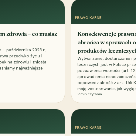
PRAWO KARNE
m zdrowia – co musisz
Konsekwencje prawne 
obrońca w sprawach o
1 października 2023 r.,
produktów leczniczyc
stwa przeciwko życiu i
Wytwarzanie, dostarczanie i
bek na zdrowiu i zniosła
leczniczych jest w Polsce pr
aśniamy najważniejsze
pozbawienia wolności (art. 1
sprowadzenia niebezpieczeńst
odpowiedzialność z art. 165 
mają zastosowanie, jak wyglą
9
min czytania
PRAWO KARNE