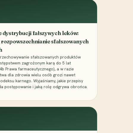
dystrybucji fałszywych leków:
 rozpowszechnianie sfałszowanych
h
 przechowywanie sfałszowanych produktów
zestępstwem zagrożonym karą do 5 lat
24b Prawa farmaceutycznego), a w razie
wa dla zdrowia wielu osób grozi nawet
Kodeksu karnego. Wyjaśniamy, jakie przepisy
da postępowanie i jaką rolę odgrywa obrońca.