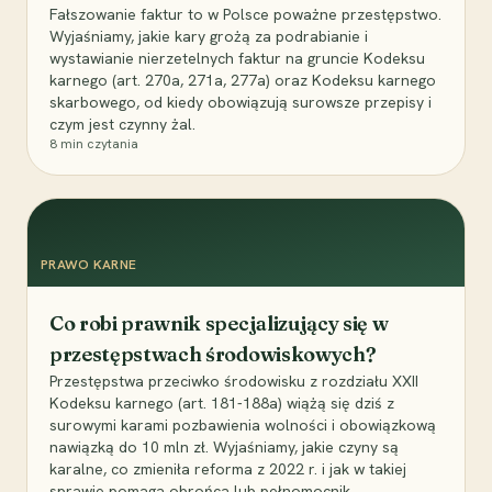
Fałszowanie faktur to w Polsce poważne przestępstwo.
Wyjaśniamy, jakie kary grożą za podrabianie i
wystawianie nierzetelnych faktur na gruncie Kodeksu
karnego (art. 270a, 271a, 277a) oraz Kodeksu karnego
skarbowego, od kiedy obowiązują surowsze przepisy i
czym jest czynny żal.
8
min czytania
PRAWO KARNE
Co robi prawnik specjalizujący się w
przestępstwach środowiskowych?
Przestępstwa przeciwko środowisku z rozdziału XXII
Kodeksu karnego (art. 181-188a) wiążą się dziś z
surowymi karami pozbawienia wolności i obowiązkową
nawiązką do 10 mln zł. Wyjaśniamy, jakie czyny są
karalne, co zmieniła reforma z 2022 r. i jak w takiej
sprawie pomaga obrońca lub pełnomocnik.