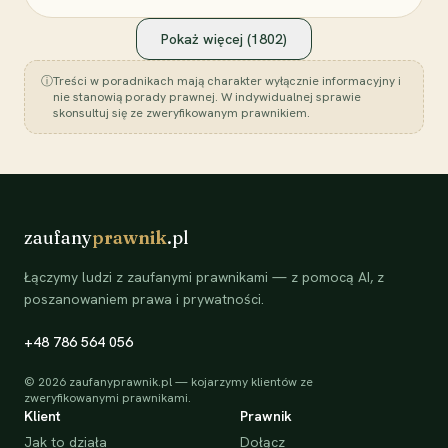
Pokaż więcej (
1802
)
ⓘ
Treści w poradnikach mają charakter wyłącznie informacyjny i
nie stanowią porady prawnej. W indywidualnej sprawie
skonsultuj się ze zweryfikowanym prawnikiem.
zaufany
prawnik
.pl
Łączymy ludzi z zaufanymi prawnikami — z pomocą AI, z
poszanowaniem prawa i prywatności.
+48 786 564 056
©
2026
zaufanyprawnik.pl — kojarzymy klientów ze
zweryfikowanymi prawnikami.
Klient
Prawnik
Jak to działa
Dołącz