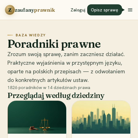
Przejdź do treści
Z
zaufany
prawnik
Zaloguj
Opisz sprawę
BAZA WIEDZY
Poradniki prawne
Zrozum swoją sprawę, zanim zaczniesz działać.
Praktyczne wyjaśnienia w przystępnym języku,
oparte na polskich przepisach — z odwołaniem
do konkretnych artykułów ustaw.
1826
poradników w
14
dziedzinach prawa
Przeglądaj według dziedziny