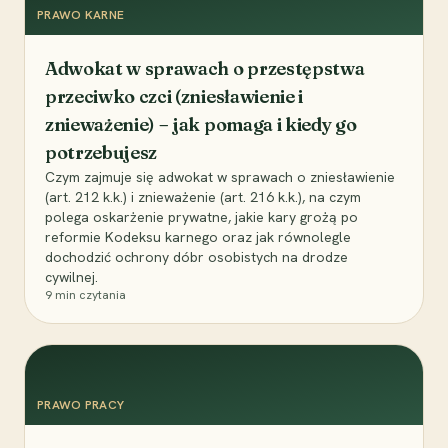
PRAWO KARNE
Adwokat w sprawach o przestępstwa
przeciwko czci (zniesławienie i
znieważenie) – jak pomaga i kiedy go
potrzebujesz
Czym zajmuje się adwokat w sprawach o zniesławienie
(art. 212 k.k.) i znieważenie (art. 216 k.k.), na czym
polega oskarżenie prywatne, jakie kary grożą po
reformie Kodeksu karnego oraz jak równolegle
dochodzić ochrony dóbr osobistych na drodze
cywilnej.
9
min czytania
PRAWO PRACY