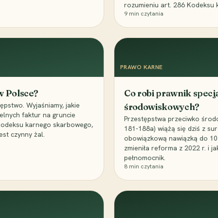
rozumieniu art. 286 Kodeksu 
9
min czytania
PRAWO KARNE
 w Polsce?
Co robi prawnik specj
ępstwo. Wyjaśniamy, jakie
środowiskowych?
elnych faktur na gruncie
Przestępstwa przeciwko środo
 Kodeksu karnego skarbowego,
181-188a) wiążą się dziś z su
est czynny żal.
obowiązkową nawiązką do 10 m
zmieniła reforma z 2022 r. i 
pełnomocnik.
8
min czytania