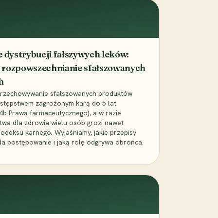
dystrybucji fałszywych leków:
 rozpowszechnianie sfałszowanych
h
 przechowywanie sfałszowanych produktów
zestępstwem zagrożonym karą do 5 lat
24b Prawa farmaceutycznego), a w razie
wa dla zdrowia wielu osób grozi nawet
Kodeksu karnego. Wyjaśniamy, jakie przepisy
da postępowanie i jaką rolę odgrywa obrońca.