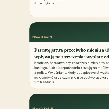
8
min czytania
PRAWO KARNE
Przestępstwa przeciwko mieniu a ub
wpływają na roszczenia i wypłatę 
Kradzież, oszustwo czy zniszczenie mienia to 
karnego, które bezpośrednio rzutują na możli
z polisy. Wyjaśniamy, kiedy ubezpieczyciel wypł
go odmówić oraz czym grozi oszustwo asekuracyj
9
min czytania
PRAWO KARNE