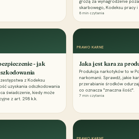
grożą za wynagrodzenie poz
skarbowego, Kodeksu pracy i
8
min czytania
PRAWO KARNE
ezpieczenie - jak
Jaka jest kara za pro
Produkcja narkotyków to w Po
odszkodowania
narkomanii. Sprawdź, jakie ka
przestępstwa z Kodeksu
przerabianie środków odurza
wość uzyskania odszkodowania
co oznacza "znaczna ilość".
aca świadczenie, kiedy może
7
min czytania
ne z art. 298 k.k.
PRAWO KARNE