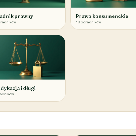
adnik prawny
Prawo konsumenckie
radników
18
poradników
dykacja i długi
adników