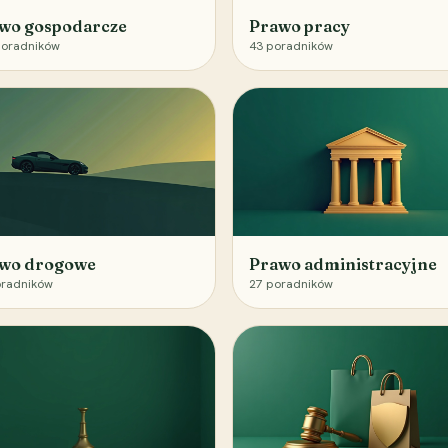
wo gospodarcze
Prawo pracy
oradników
43
poradników
wo drogowe
Prawo administracyjne
radników
27
poradników