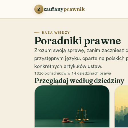
Przejdź do treści
zaufany
prawnik
Z
BAZA WIEDZY
Poradniki prawne
Zrozum swoją sprawę, zanim zaczniesz d
przystępnym języku, oparte na polskich
konkretnych artykułów ustaw.
1826
poradników w
14
dziedzinach prawa
Przeglądaj według dziedziny