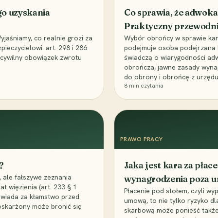
go uzyskania
Co sprawia, że adwoka
Praktyczny przewodn
aśniamy, co realnie grozi za
Wybór obrońcy w sprawie karne
eczycielowi: art. 298 i 286
podejmuje osoba podejrzana l
z cywilny obowiązek zwrotu
świadczą o wiarygodności ad
obrończa, jawne zasady wyna
do obrony i obrońcę z urzędu
8
min czytania
PRAWO PRACY
?
Jaka jest kara za pła
 ale fałszywe zeznania
wynagrodzenia poza 
t więzienia (art. 233 § 1
Płacenie pod stołem, czyli wyp
owiada za kłamstwo przed
umową, to nie tylko ryzyko d
 oskarżony może bronić się
skarbową może ponieść także 