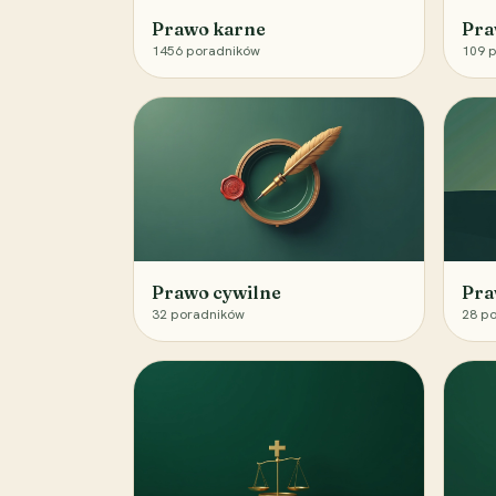
Prawo karne
Pra
1456
poradników
109
p
Prawo cywilne
Pra
32
poradników
28
po