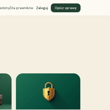
edziny
Dla prawników
Zaloguj
Opisz sprawę