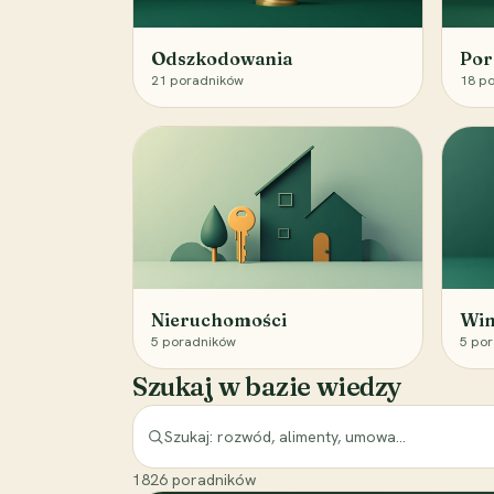
Odszkodowania
Por
21
poradników
18
po
Nieruchomości
Win
5
poradników
5
por
Szukaj w bazie wiedzy
1826
poradników