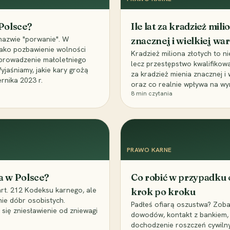
 Polsce?
Ile lat za kradzież mil
nazwie "porwanie". W
znacznej i wielkiej war
 jako pozbawienie wolności
Kradzież miliona złotych to n
, uprowadzenie małoletniego
lecz przestępstwo kwalifikowa
Wyjaśniamy, jakie kary grożą
za kradzież mienia znacznej i
rnika 2023 r.
oraz co realnie wpływa na wy
8
min czytania
PRAWO KARNE
a w Polsce?
Co robić w przypadku
art. 212 Kodeksu karnego, ale
krok po kroku
nie dóbr osobistych.
Padłeś ofiarą oszustwa? Zobac
 się zniesławienie od zniewagi
dowodów, kontakt z bankiem, 
dochodzenie roszczeń cywilny