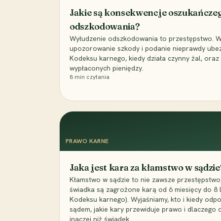
Jakie są konsekwencje oszukańcze
odszkodowania?
Wyłudzenie odszkodowania to przestępstwo. Wyj
upozorowanie szkody i podanie nieprawdy ubezpi
Kodeksu karnego, kiedy działa czynny żal, ora
wypłaconych pieniędzy.
8
min czytania
PRAWO KARNE
Jaka jest kara za kłamstwo w sądzie
Kłamstwo w sądzie to nie zawsze przestępstwo,
świadka są zagrożone karą od 6 miesięcy do 8 la
Kodeksu karnego). Wyjaśniamy, kto i kiedy odp
sądem, jakie kary przewiduje prawo i dlaczego
inaczej niż świadek.