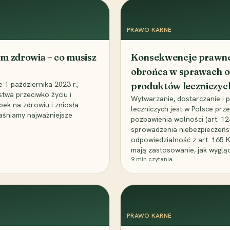
PRAWO KARNE
m zdrowia – co musisz
Konsekwencje prawne 
obrońca w sprawach o
1 października 2023 r.,
produktów leczniczyc
stwa przeciwko życiu i
Wytwarzanie, dostarczanie i
bek na zdrowiu i zniosła
leczniczych jest w Polsce pr
aśniamy najważniejsze
pozbawienia wolności (art. 1
sprowadzenia niebezpieczeńst
odpowiedzialność z art. 165 
mają zastosowanie, jak wyglą
9
min czytania
PRAWO KARNE