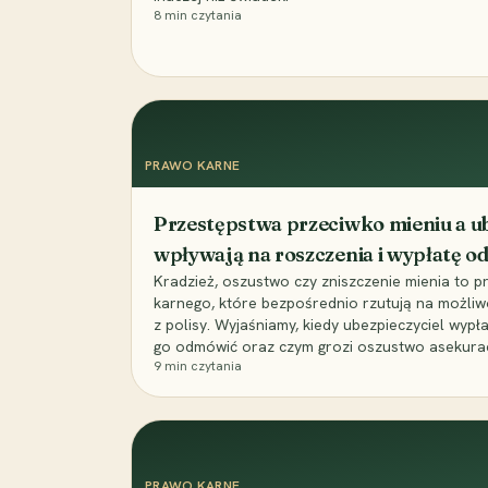
8
min czytania
PRAWO KARNE
Przestępstwa przeciwko mieniu a ub
wpływają na roszczenia i wypłatę 
Kradzież, oszustwo czy zniszczenie mienia to 
karnego, które bezpośrednio rzutują na możli
z polisy. Wyjaśniamy, kiedy ubezpieczyciel wypł
go odmówić oraz czym grozi oszustwo asekuracyj
9
min czytania
PRAWO KARNE