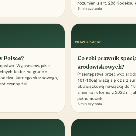
rozumieniu art. 286 Kodeksu 
9
min czytania
PRAWO KARNE
 w Polsce?
Co robi prawnik specj
ępstwo. Wyjaśniamy, jakie
środowiskowych?
elnych faktur na gruncie
Przestępstwa przeciwko środo
 Kodeksu karnego skarbowego,
181-188a) wiążą się dziś z su
est czynny żal.
obowiązkową nawiązką do 10 m
zmieniła reforma z 2022 r. i 
pełnomocnik.
8
min czytania