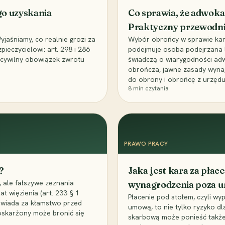
go uzyskania
Co sprawia, że adwoka
Praktyczny przewodn
aśniamy, co realnie grozi za
Wybór obrońcy w sprawie karne
eczycielowi: art. 298 i 286
podejmuje osoba podejrzana l
z cywilny obowiązek zwrotu
świadczą o wiarygodności ad
obrończa, jawne zasady wyna
do obrony i obrońcę z urzędu
8
min czytania
PRAWO PRACY
?
Jaka jest kara za pła
 ale fałszywe zeznania
wynagrodzenia poza 
t więzienia (art. 233 § 1
Płacenie pod stołem, czyli wyp
owiada za kłamstwo przed
umową, to nie tylko ryzyko d
 oskarżony może bronić się
skarbową może ponieść także 