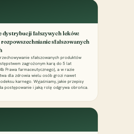
dystrybucji fałszywych leków:
 rozpowszechnianie sfałszowanych
h
 przechowywanie sfałszowanych produktów
zestępstwem zagrożonym karą do 5 lat
24b Prawa farmaceutycznego), a w razie
wa dla zdrowia wielu osób grozi nawet
Kodeksu karnego. Wyjaśniamy, jakie przepisy
da postępowanie i jaką rolę odgrywa obrońca.