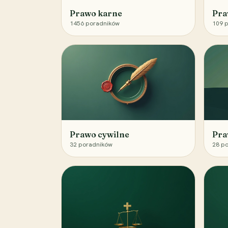
Prawo karne
Pra
1456
poradników
109
p
Prawo cywilne
Pra
32
poradników
28
po