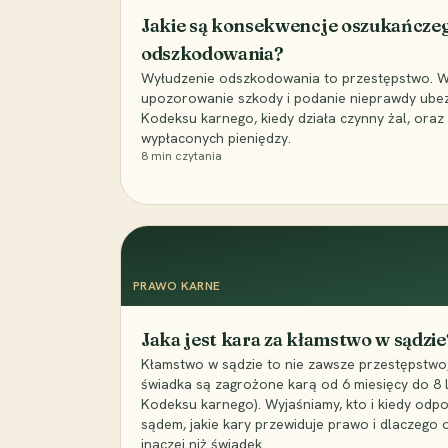
Jakie są konsekwencje oszukańcze
odszkodowania?
Wyłudzenie odszkodowania to przestępstwo. Wyj
upozorowanie szkody i podanie nieprawdy ubezpi
Kodeksu karnego, kiedy działa czynny żal, ora
wypłaconych pieniędzy.
8
min czytania
PRAWO KARNE
Jaka jest kara za kłamstwo w sądzie
Kłamstwo w sądzie to nie zawsze przestępstwo,
świadka są zagrożone karą od 6 miesięcy do 8 la
Kodeksu karnego). Wyjaśniamy, kto i kiedy odp
sądem, jakie kary przewiduje prawo i dlaczego
inaczej niż świadek.