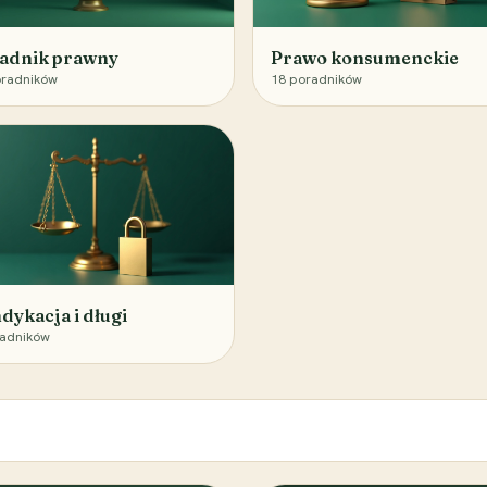
adnik prawny
Prawo konsumenckie
radników
18
poradników
dykacja i długi
adników