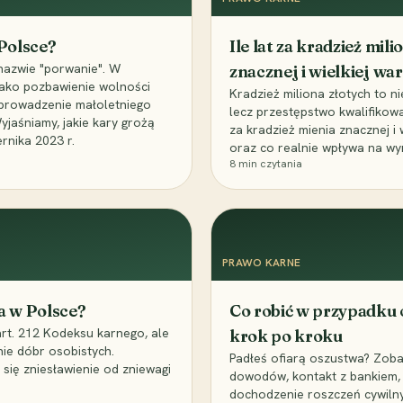
 Polsce?
Ile lat za kradzież mil
nazwie "porwanie". W
znacznej i wielkiej war
 jako pozbawienie wolności
Kradzież miliona złotych to n
, uprowadzenie małoletniego
lecz przestępstwo kwalifikowa
Wyjaśniamy, jakie kary grożą
za kradzież mienia znacznej i
rnika 2023 r.
oraz co realnie wpływa na wy
8
min czytania
PRAWO KARNE
a w Polsce?
Co robić w przypadku
art. 212 Kodeksu karnego, ale
krok po kroku
nie dóbr osobistych.
Padłeś ofiarą oszustwa? Zobac
 się zniesławienie od zniewagi
dowodów, kontakt z bankiem, 
dochodzenie roszczeń cywilny