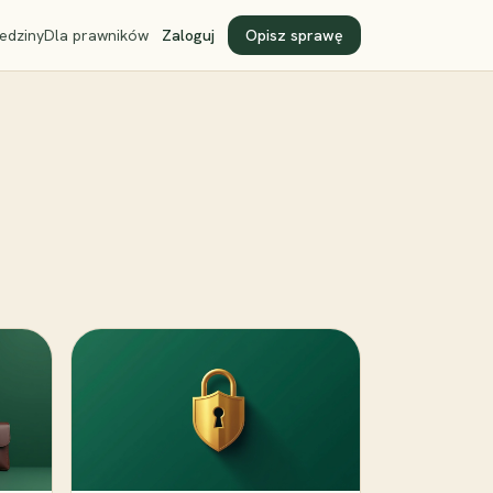
edziny
Dla prawników
Zaloguj
Opisz sprawę