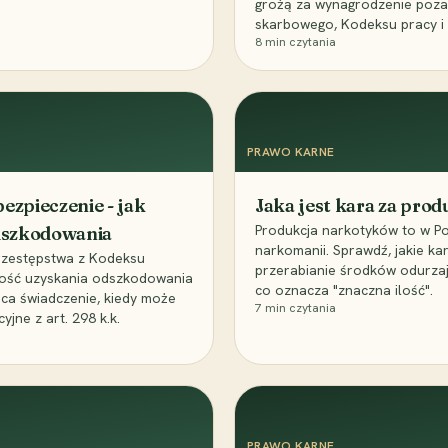
grożą za wynagrodzenie poz
skarbowego, Kodeksu pracy i
8
min czytania
PRAWO KARNE
ezpieczenie - jak
Jaka jest kara za pro
Produkcja narkotyków to w Po
odszkodowania
narkomanii. Sprawdź, jakie ka
przestępstwa z Kodeksu
przerabianie środków odurza
wość uzyskania odszkodowania
co oznacza "znaczna ilość".
aca świadczenie, kiedy może
7
min czytania
ne z art. 298 k.k.
PRAWO KARNE