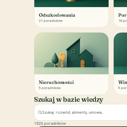
Odszkodowania
Por
21
poradników
18
po
Nieruchomości
Win
5
poradników
5
por
Szukaj w bazie wiedzy
1826
poradników