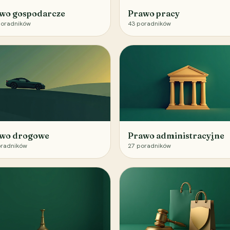
wo gospodarcze
Prawo pracy
oradników
43
poradników
wo drogowe
Prawo administracyjne
radników
27
poradników