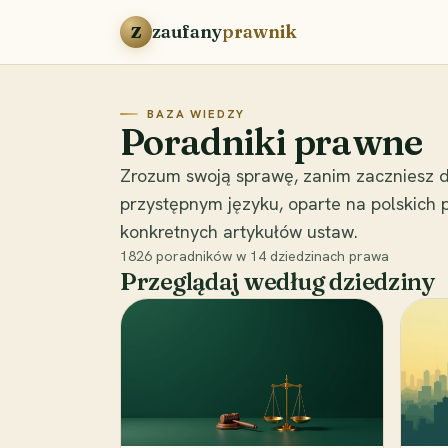
Przejdź do treści
zaufany
prawnik
Z
BAZA WIEDZY
Poradniki prawne
Zrozum swoją sprawę, zanim zaczniesz d
przystępnym języku, oparte na polskich
konkretnych artykułów ustaw.
1826
poradników w
14
dziedzinach prawa
Przeglądaj według dziedziny