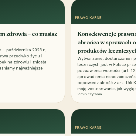
PRAWO KARNE
m zdrowia – co musisz
Konsekwencje prawne 
obrońca w sprawach o
1 października 2023 r.,
produktów leczniczyc
stwa przeciwko życiu i
Wytwarzanie, dostarczanie i
bek na zdrowiu i zniosła
leczniczych jest w Polsce pr
aśniamy najważniejsze
pozbawienia wolności (art. 1
sprowadzenia niebezpieczeńst
odpowiedzialność z art. 165 
mają zastosowanie, jak wyglą
9
min czytania
PRAWO KARNE