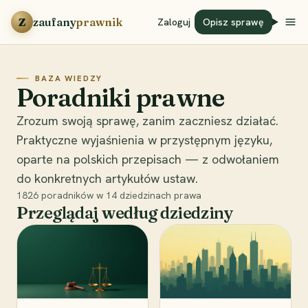
Przejdź do treści
Z
zaufany
prawnik
Zaloguj
Opisz sprawę
BAZA WIEDZY
Poradniki prawne
Zrozum swoją sprawę, zanim zaczniesz działać.
Praktyczne wyjaśnienia w przystępnym języku,
oparte na polskich przepisach — z odwołaniem
do konkretnych artykułów ustaw.
1826
poradników w
14
dziedzinach prawa
Przeglądaj według dziedziny