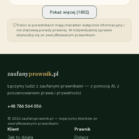
Pokaż więcej (
1802
)
ⓘ
Treści w poradnikach mają charakter wyłącznie informacyjny i
nie stanowią porady prawnej. W indywidualnej sprawie
skonsultuj się ze zweryfikowanym prawnikiem.
zaufany
prawnik
.pl
Łączymy ludzi z zaufanymi prawnikami — z pomocą AI, z
poszanowaniem prawa i prywatności.
+48 786 564 056
©
2026
zaufanyprawnik.pl — kojarzymy klientów ze
zweryfikowanymi prawnikami.
Klient
Prawnik
Jak to działa
Dołącz