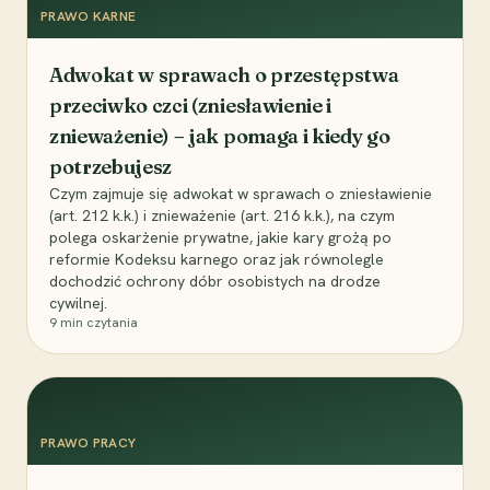
PRAWO KARNE
Adwokat w sprawach o przestępstwa
przeciwko czci (zniesławienie i
znieważenie) – jak pomaga i kiedy go
potrzebujesz
Czym zajmuje się adwokat w sprawach o zniesławienie
(art. 212 k.k.) i znieważenie (art. 216 k.k.), na czym
polega oskarżenie prywatne, jakie kary grożą po
reformie Kodeksu karnego oraz jak równolegle
dochodzić ochrony dóbr osobistych na drodze
cywilnej.
9
min czytania
PRAWO PRACY