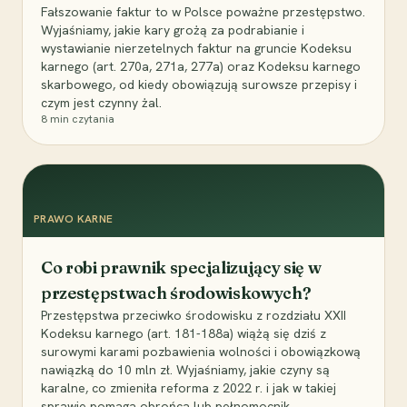
Fałszowanie faktur to w Polsce poważne przestępstwo.
Wyjaśniamy, jakie kary grożą za podrabianie i
wystawianie nierzetelnych faktur na gruncie Kodeksu
karnego (art. 270a, 271a, 277a) oraz Kodeksu karnego
skarbowego, od kiedy obowiązują surowsze przepisy i
czym jest czynny żal.
8
min czytania
PRAWO KARNE
Co robi prawnik specjalizujący się w
przestępstwach środowiskowych?
Przestępstwa przeciwko środowisku z rozdziału XXII
Kodeksu karnego (art. 181-188a) wiążą się dziś z
surowymi karami pozbawienia wolności i obowiązkową
nawiązką do 10 mln zł. Wyjaśniamy, jakie czyny są
karalne, co zmieniła reforma z 2022 r. i jak w takiej
sprawie pomaga obrońca lub pełnomocnik.