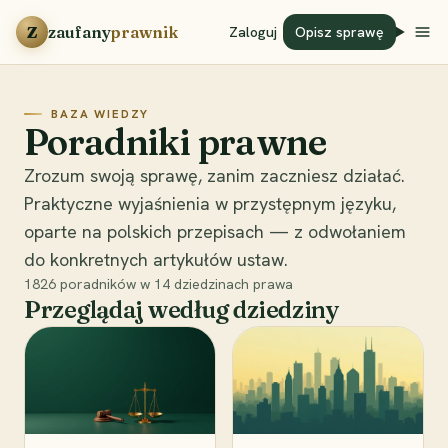
Przejdź do treści
Z
zaufany
prawnik
Zaloguj
Opisz sprawę
BAZA WIEDZY
Poradniki prawne
Zrozum swoją sprawę, zanim zaczniesz działać.
Praktyczne wyjaśnienia w przystępnym języku,
oparte na polskich przepisach — z odwołaniem
do konkretnych artykułów ustaw.
1826
poradników w
14
dziedzinach prawa
Przeglądaj według dziedziny