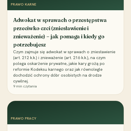
PRAWO KARNE
Adwokat w sprawach o przestępstwa
przeciwko czci (zniesławienie i
znieważenie) – jak pomaga i kiedy go
potrzebujesz
Czym zajmuje się adwokat w sprawach o zniesławienie
(art. 212 k.k.) i znieważenie (art. 216 k.k.), na czym
polega oskarżenie prywatne, jakie kary grożą po
reformie Kodeksu karnego oraz jak równolegle
dochodzić ochrony dóbr osobistych na drodze
cywilnej.
9
min czytania
PRAWO PRACY