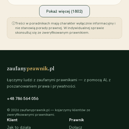
Pokaż więcej (
1802
)
ⓘ
Treści w poradnikach mają charakter wyłącznie informacyjny i
nie stanowią porady prawnej. W indywidualnej sprawie
skonsultuj się ze zweryfikowanym prawnikiem.
zaufany
prawnik
.pl
Łączymy ludzi z zaufanymi prawnikami — z pomocą AI, z
poszanowaniem prawa i prywatności.
+48 786 564 056
©
2026
zaufanyprawnik.pl — kojarzymy klientów ze
zweryfikowanymi prawnikami.
Klient
Prawnik
Jak to działa
Dołącz