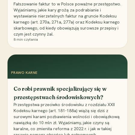
Fałszowanie faktur to w Polsce poważne przestępstwo.
Wyjaśniamy, jakie kary grożą za podrabianie i
wystawianie nierzetelnych faktur na gruncie Kodeksu
karnego (art. 270a, 271a, 277a) oraz Kodeksu karnego
skarbowego, od kiedy obowiązują surowsze przepisy i
czym jest czynny żal.
8
min czytania
PRAWO KARNE
Co robi prawnik specjalizujący się w
przestępstwach środowiskowych?
Przestępstwa przeciwko środowisku z rozdziału XXII
Kodeksu karnego (art. 181-188a) wiążą się dziś z
surowymi karami pozbawienia wolności i obowiązkową
nawiązką do 10 mln zł. Wyjaśniamy, jakie czyny są
karalne, co zmieniła reforma z 2022 r. i jak w takiej
sprawie pomaga obrońca lub pełnomocnik.