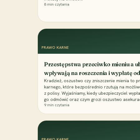
8
min czytania
PRAWO KARNE
Przestępstwa przeciwko mieniu a ub
wpływają na roszczenia i wypłatę 
Kradzież, oszustwo czy zniszczenie mienia to 
karnego, które bezpośrednio rzutują na możli
z polisy. Wyjaśniamy, kiedy ubezpieczyciel wypł
go odmówić oraz czym grozi oszustwo asekuracyj
9
min czytania
PRAWO KARNE