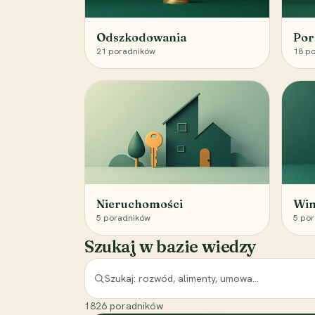
Odszkodowania
Por
21
poradników
18
po
Nieruchomości
Win
5
poradników
5
por
Szukaj w bazie wiedzy
1826
poradników