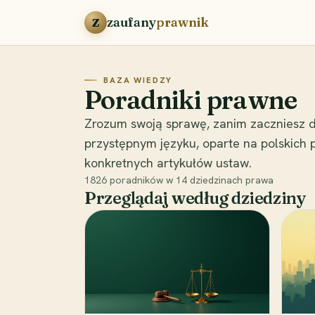
Przejdź do treści
zaufany
prawnik
Z
BAZA WIEDZY
Poradniki prawne
Zrozum swoją sprawę, zanim zaczniesz d
przystępnym języku, oparte na polskich
konkretnych artykułów ustaw.
1826
poradników w
14
dziedzinach prawa
Przeglądaj według dziedziny