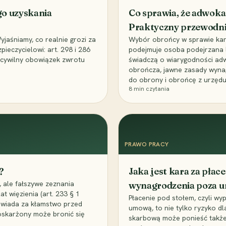
go uzyskania
Co sprawia, że adwoka
Praktyczny przewodn
aśniamy, co realnie grozi za
Wybór obrońcy w sprawie karne
eczycielowi: art. 298 i 286
podejmuje osoba podejrzana l
z cywilny obowiązek zwrotu
świadczą o wiarygodności ad
obrończa, jawne zasady wyna
do obrony i obrońcę z urzędu
8
min czytania
PRAWO PRACY
?
Jaka jest kara za pła
 ale fałszywe zeznania
wynagrodzenia poza 
t więzienia (art. 233 § 1
Płacenie pod stołem, czyli wyp
owiada za kłamstwo przed
umową, to nie tylko ryzyko d
 oskarżony może bronić się
skarbową może ponieść także 