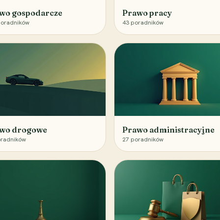
wo gospodarcze
Prawo pracy
oradników
43
poradników
wo drogowe
Prawo administracyjne
radników
27
poradników