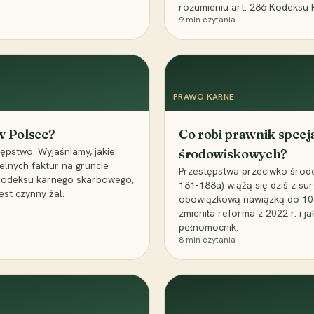
rozumieniu art. 286 Kodeksu 
9
min czytania
PRAWO KARNE
 w Polsce?
Co robi prawnik specj
ępstwo. Wyjaśniamy, jakie
środowiskowych?
elnych faktur na gruncie
Przestępstwa przeciwko środo
 Kodeksu karnego skarbowego,
181-188a) wiążą się dziś z su
est czynny żal.
obowiązkową nawiązką do 10 m
zmieniła reforma z 2022 r. i 
pełnomocnik.
8
min czytania