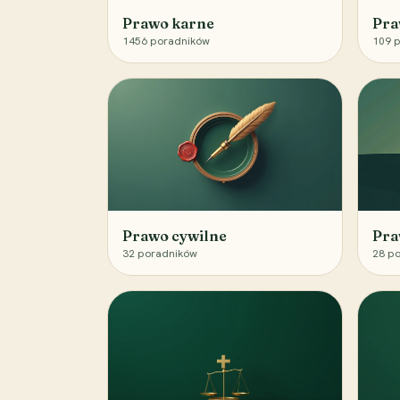
Prawo karne
Pra
1456
poradników
109
p
Prawo cywilne
Pra
32
poradników
28
po