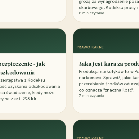
grożą za wynagrodzenie poz
skarbowego, Kodeksu pracy i
8
min czytania
PRAWO KARNE
ezpieczenie - jak
Jaka jest kara za pro
Produkcja narkotyków to w Po
odszkodowania
narkomanii. Sprawdź, jakie ka
przestępstwa z Kodeksu
przerabianie środków odurza
wość uzyskania odszkodowania
co oznacza "znaczna ilość".
aca świadczenie, kiedy może
7
min czytania
ne z art. 298 k.k.
PRAWO KARNE