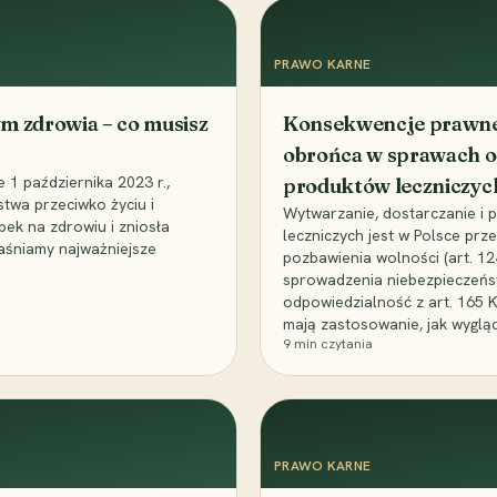
PRAWO KARNE
m zdrowia – co musisz
Konsekwencje prawne 
obrońca w sprawach o
1 października 2023 r.,
produktów leczniczyc
stwa przeciwko życiu i
Wytwarzanie, dostarczanie i
bek na zdrowiu i zniosła
leczniczych jest w Polsce pr
aśniamy najważniejsze
pozbawienia wolności (art. 1
sprowadzenia niebezpieczeńst
odpowiedzialność z art. 165 
mają zastosowanie, jak wyglą
9
min czytania
PRAWO KARNE