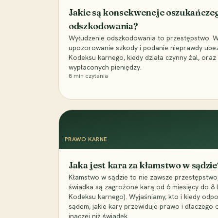
Jakie są konsekwencje oszukańcze
odszkodowania?
Wyłudzenie odszkodowania to przestępstwo. Wyj
upozorowanie szkody i podanie nieprawdy ubezpi
Kodeksu karnego, kiedy działa czynny żal, ora
wypłaconych pieniędzy.
8
min czytania
PRAWO KARNE
Jaka jest kara za kłamstwo w sądzie
Kłamstwo w sądzie to nie zawsze przestępstwo,
świadka są zagrożone karą od 6 miesięcy do 8 la
Kodeksu karnego). Wyjaśniamy, kto i kiedy odp
sądem, jakie kary przewiduje prawo i dlaczego
inaczej niż świadek.