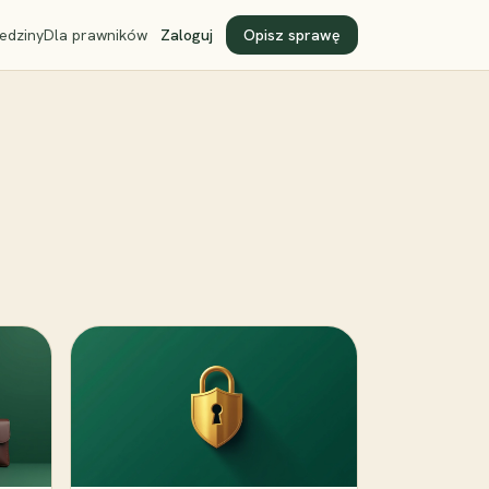
edziny
Dla prawników
Zaloguj
Opisz sprawę