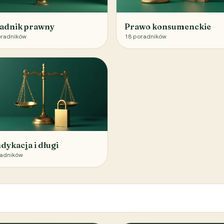
adnik prawny
Prawo konsumenckie
radników
18
poradników
dykacja i długi
adników