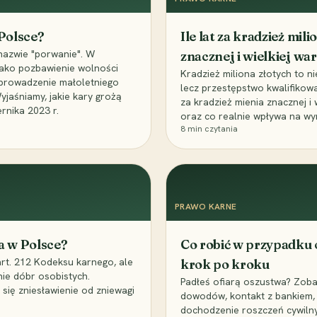
 Polsce?
Ile lat za kradzież mil
nazwie "porwanie". W
znacznej i wielkiej war
 jako pozbawienie wolności
Kradzież miliona złotych to n
, uprowadzenie małoletniego
lecz przestępstwo kwalifikowa
Wyjaśniamy, jakie kary grożą
za kradzież mienia znacznej i
rnika 2023 r.
oraz co realnie wpływa na wy
8
min czytania
PRAWO KARNE
a w Polsce?
Co robić w przypadku
art. 212 Kodeksu karnego, ale
krok po kroku
nie dóbr osobistych.
Padłeś ofiarą oszustwa? Zobac
 się zniesławienie od zniewagi
dowodów, kontakt z bankiem, 
dochodzenie roszczeń cywilny