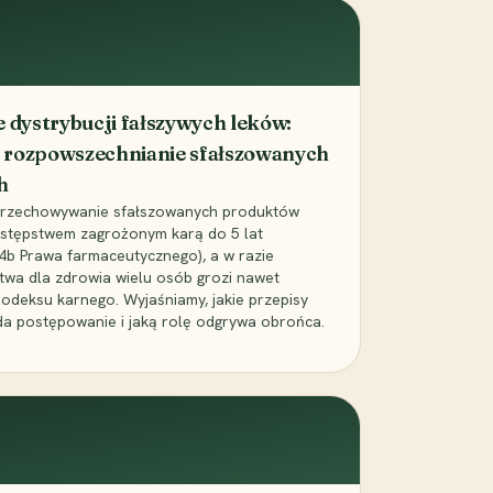
dystrybucji fałszywych leków:
 rozpowszechnianie sfałszowanych
h
 przechowywanie sfałszowanych produktów
zestępstwem zagrożonym karą do 5 lat
24b Prawa farmaceutycznego), a w razie
wa dla zdrowia wielu osób grozi nawet
Kodeksu karnego. Wyjaśniamy, jakie przepisy
da postępowanie i jaką rolę odgrywa obrońca.