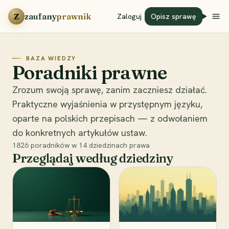
Przejdź do treści
Z
zaufany
prawnik
Zaloguj
Opisz sprawę
BAZA WIEDZY
Poradniki prawne
Zrozum swoją sprawę, zanim zaczniesz działać.
Praktyczne wyjaśnienia w przystępnym języku,
oparte na polskich przepisach — z odwołaniem
do konkretnych artykułów ustaw.
1826
poradników w
14
dziedzinach prawa
Przeglądaj według dziedziny