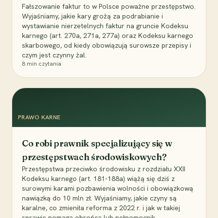
Fałszowanie faktur to w Polsce poważne przestępstwo.
Wyjaśniamy, jakie kary grożą za podrabianie i
wystawianie nierzetelnych faktur na gruncie Kodeksu
karnego (art. 270a, 271a, 277a) oraz Kodeksu karnego
skarbowego, od kiedy obowiązują surowsze przepisy i
czym jest czynny żal.
8
min czytania
PRAWO KARNE
Co robi prawnik specjalizujący się w
przestępstwach środowiskowych?
Przestępstwa przeciwko środowisku z rozdziału XXII
Kodeksu karnego (art. 181-188a) wiążą się dziś z
surowymi karami pozbawienia wolności i obowiązkową
nawiązką do 10 mln zł. Wyjaśniamy, jakie czyny są
karalne, co zmieniła reforma z 2022 r. i jak w takiej
sprawie pomaga obrońca lub pełnomocnik.