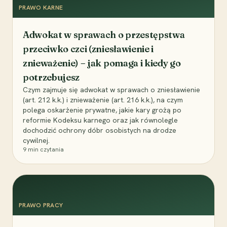
PRAWO KARNE
Adwokat w sprawach o przestępstwa
przeciwko czci (zniesławienie i
znieważenie) – jak pomaga i kiedy go
potrzebujesz
Czym zajmuje się adwokat w sprawach o zniesławienie
(art. 212 k.k.) i znieważenie (art. 216 k.k.), na czym
polega oskarżenie prywatne, jakie kary grożą po
reformie Kodeksu karnego oraz jak równolegle
dochodzić ochrony dóbr osobistych na drodze
cywilnej.
9
min czytania
PRAWO PRACY