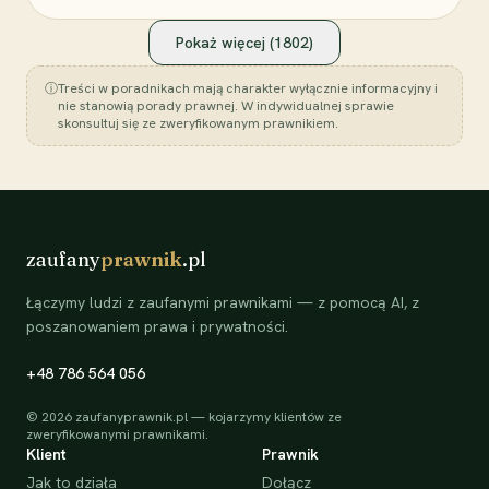
Pokaż więcej (
1802
)
ⓘ
Treści w poradnikach mają charakter wyłącznie informacyjny i
nie stanowią porady prawnej. W indywidualnej sprawie
skonsultuj się ze zweryfikowanym prawnikiem.
zaufany
prawnik
.pl
Łączymy ludzi z zaufanymi prawnikami — z pomocą AI, z
poszanowaniem prawa i prywatności.
+48 786 564 056
©
2026
zaufanyprawnik.pl — kojarzymy klientów ze
zweryfikowanymi prawnikami.
Klient
Prawnik
Jak to działa
Dołącz