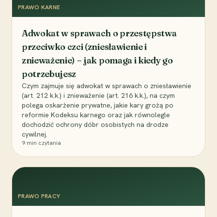
PRAWO KARNE
Adwokat w sprawach o przestępstwa
przeciwko czci (zniesławienie i
znieważenie) – jak pomaga i kiedy go
potrzebujesz
Czym zajmuje się adwokat w sprawach o zniesławienie
(art. 212 k.k.) i znieważenie (art. 216 k.k.), na czym
polega oskarżenie prywatne, jakie kary grożą po
reformie Kodeksu karnego oraz jak równolegle
dochodzić ochrony dóbr osobistych na drodze
cywilnej.
9
min czytania
PRAWO PRACY