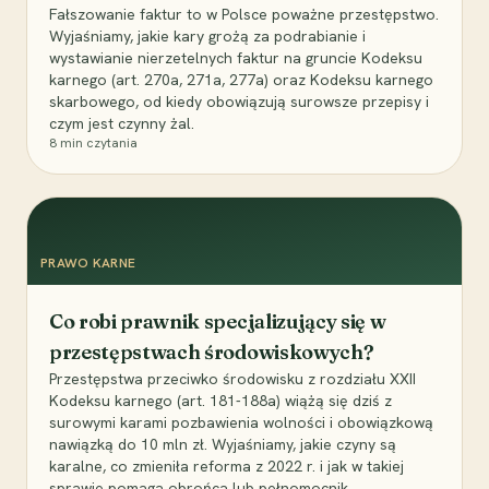
Fałszowanie faktur to w Polsce poważne przestępstwo.
Wyjaśniamy, jakie kary grożą za podrabianie i
wystawianie nierzetelnych faktur na gruncie Kodeksu
karnego (art. 270a, 271a, 277a) oraz Kodeksu karnego
skarbowego, od kiedy obowiązują surowsze przepisy i
czym jest czynny żal.
8
min czytania
PRAWO KARNE
Co robi prawnik specjalizujący się w
przestępstwach środowiskowych?
Przestępstwa przeciwko środowisku z rozdziału XXII
Kodeksu karnego (art. 181-188a) wiążą się dziś z
surowymi karami pozbawienia wolności i obowiązkową
nawiązką do 10 mln zł. Wyjaśniamy, jakie czyny są
karalne, co zmieniła reforma z 2022 r. i jak w takiej
sprawie pomaga obrońca lub pełnomocnik.