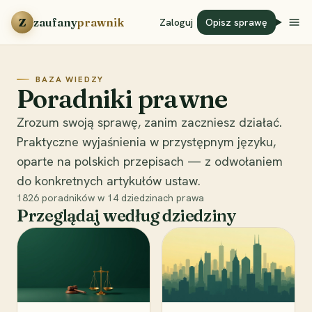
Przejdź do treści
Z
zaufany
prawnik
Zaloguj
Opisz sprawę
BAZA WIEDZY
Poradniki prawne
Zrozum swoją sprawę, zanim zaczniesz działać.
Praktyczne wyjaśnienia w przystępnym języku,
oparte na polskich przepisach — z odwołaniem
do konkretnych artykułów ustaw.
1826
poradników w
14
dziedzinach prawa
Przeglądaj według dziedziny