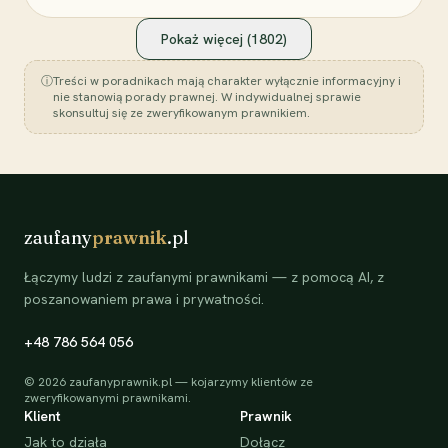
Pokaż więcej (
1802
)
ⓘ
Treści w poradnikach mają charakter wyłącznie informacyjny i
nie stanowią porady prawnej. W indywidualnej sprawie
skonsultuj się ze zweryfikowanym prawnikiem.
zaufany
prawnik
.pl
Łączymy ludzi z zaufanymi prawnikami — z pomocą AI, z
poszanowaniem prawa i prywatności.
+48 786 564 056
©
2026
zaufanyprawnik.pl — kojarzymy klientów ze
zweryfikowanymi prawnikami.
Klient
Prawnik
Jak to działa
Dołącz