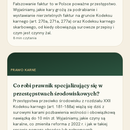
Fałszowanie faktur to w Polsce poważne przestępstwo.
Wyjaśniamy, jakie kary grożą za podrabianie i
wystawianie nierzetelnych faktur na gruncie Kodeksu
karnego (art. 270a, 271a, 277a) oraz Kodeksu karnego
skarbowego, od kiedy obowiązują surowsze przepisy i
czym jest czynny żal.
8
min czytania
PRAWO KARNE
Co robi prawnik specjalizujący się w
przestępstwach środowiskowych?
Przestępstwa przeciwko środowisku z rozdziału XXII
Kodeksu karnego (art. 181-188a) wiążą się dziś z
surowymi karami pozbawienia wolności i obowiązkową
nawiązką do 10 mln zł. Wyjaśniamy, jakie czyny są
karalne, co zmieniła reforma z 2022 r. i jak w takiej
sprawie pomaga obrońca lub pełnomocnik.