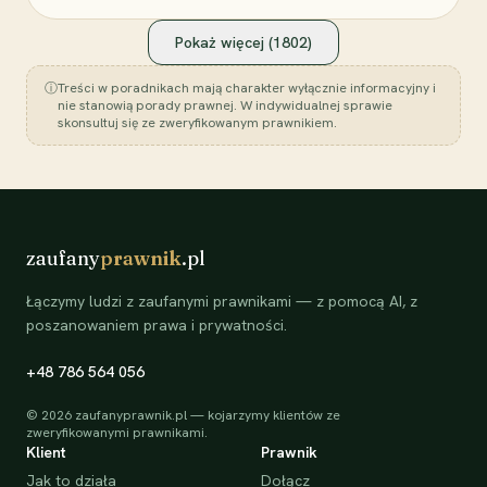
Pokaż więcej (
1802
)
ⓘ
Treści w poradnikach mają charakter wyłącznie informacyjny i
nie stanowią porady prawnej. W indywidualnej sprawie
skonsultuj się ze zweryfikowanym prawnikiem.
zaufany
prawnik
.pl
Łączymy ludzi z zaufanymi prawnikami — z pomocą AI, z
poszanowaniem prawa i prywatności.
+48 786 564 056
©
2026
zaufanyprawnik.pl — kojarzymy klientów ze
zweryfikowanymi prawnikami.
Klient
Prawnik
Jak to działa
Dołącz