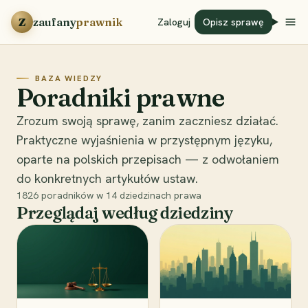
Przejdź do treści
Z
zaufany
prawnik
Zaloguj
Opisz sprawę
BAZA WIEDZY
Poradniki prawne
Zrozum swoją sprawę, zanim zaczniesz działać.
Praktyczne wyjaśnienia w przystępnym języku,
oparte na polskich przepisach — z odwołaniem
do konkretnych artykułów ustaw.
1826
poradników w
14
dziedzinach prawa
Przeglądaj według dziedziny