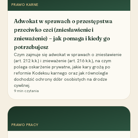
PRAWO KARNE
Adwokat w sprawach o przestępstwa
przeciwko czci (zniesławienie i
znieważenie) – jak pomaga i kiedy go
potrzebujesz
Czym zajmuje się adwokat w sprawach o zniesławienie
(art. 212 k.k.) i znieważenie (art. 216 k.k.), na czym
polega oskarżenie prywatne, jakie kary grożą po
reformie Kodeksu karnego oraz jak równolegle
dochodzić ochrony dóbr osobistych na drodze
cywilnej.
9
min czytania
PRAWO PRACY