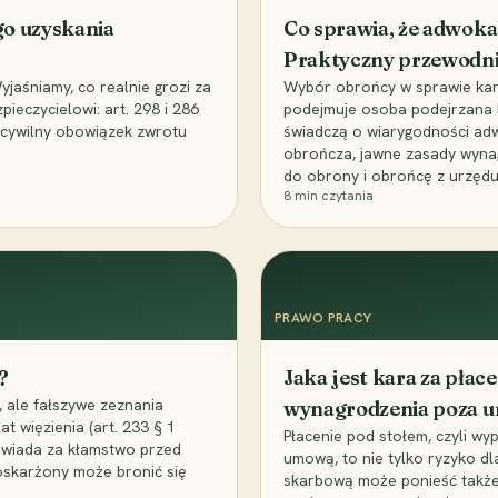
go uzyskania
Co sprawia, że adwoka
Praktyczny przewodn
aśniamy, co realnie grozi za
Wybór obrońcy w sprawie karne
eczycielowi: art. 298 i 286
podejmuje osoba podejrzana l
z cywilny obowiązek zwrotu
świadczą o wiarygodności ad
obrończa, jawne zasady wyna
do obrony i obrońcę z urzędu
8
min czytania
PRAWO PRACY
?
Jaka jest kara za pła
 ale fałszywe zeznania
wynagrodzenia poza 
t więzienia (art. 233 § 1
Płacenie pod stołem, czyli wyp
owiada za kłamstwo przed
umową, to nie tylko ryzyko d
 oskarżony może bronić się
skarbową może ponieść także 