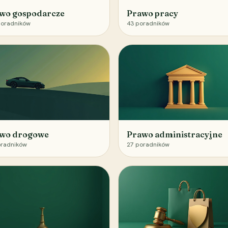
wo gospodarcze
Prawo pracy
oradników
43
poradników
wo drogowe
Prawo administracyjne
radników
27
poradników