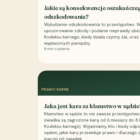
Jakie są konsekwencje oszukańcze
odszkodowania?
Wyłudzenie odszkodowania to przestępstwo. Wyj
upozorowanie szkody i podanie nieprawdy ubezpi
Kodeksu karnego, kiedy działa czynny żal, ora
wypłaconych pieniędzy.
8
min czytania
PRAWO KARNE
Jaka jest kara za kłamstwo w sądzie
Kłamstwo w sądzie to nie zawsze przestępstwo,
świadka są zagrożone karą od 6 miesięcy do 8 la
Kodeksu karnego). Wyjaśniamy, kto i kiedy odp
sądem, jakie kary przewiduje prawo i dlaczego
inaczej niż świadek.