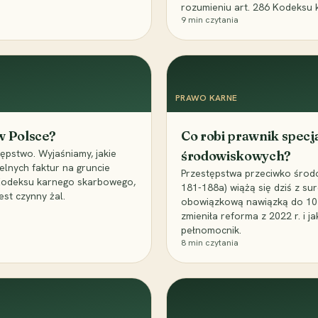
rozumieniu art. 286 Kodeksu 
9
min czytania
PRAWO KARNE
 w Polsce?
Co robi prawnik specj
ępstwo. Wyjaśniamy, jakie
środowiskowych?
elnych faktur na gruncie
Przestępstwa przeciwko środo
 Kodeksu karnego skarbowego,
181-188a) wiążą się dziś z su
est czynny żal.
obowiązkową nawiązką do 10 m
zmieniła reforma z 2022 r. i 
pełnomocnik.
8
min czytania