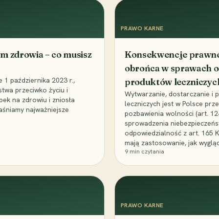
PRAWO KARNE
m zdrowia – co musisz
Konsekwencje prawne 
obrońca w sprawach o
1 października 2023 r.,
produktów leczniczyc
stwa przeciwko życiu i
Wytwarzanie, dostarczanie i
bek na zdrowiu i zniosła
leczniczych jest w Polsce pr
aśniamy najważniejsze
pozbawienia wolności (art. 1
sprowadzenia niebezpieczeńst
odpowiedzialność z art. 165 
mają zastosowanie, jak wyglą
9
min czytania
PRAWO KARNE