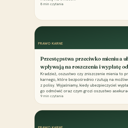
8
min czytania
PRAWO KARNE
Przestępstwa przeciwko mieniu a ub
wpływają na roszczenia i wypłatę 
Kradzież, oszustwo czy zniszczenie mienia to 
karnego, które bezpośrednio rzutują na możli
z polisy. Wyjaśniamy, kiedy ubezpieczyciel wypł
go odmówić oraz czym grozi oszustwo asekuracyj
9
min czytania
PRAWO KARNE