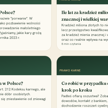
 Polsce?
Ile lat za kradzież mil
nazwie "porwanie". W
znacznej i wielkiej war
 jako pozbawienie wolności
Kradzież miliona złotych to n
, uprowadzenie małoletniego
lecz przestępstwo kwalifikowa
Wyjaśniamy, jakie kary grożą
za kradzież mienia znacznej i
rnika 2023 r.
oraz co realnie wpływa na wy
8
min czytania
PRAWO KARNE
a w Polsce?
Co robić w przypadku
art. 212 Kodeksu karnego, ale
krok po kroku
nie dóbr osobistych.
Padłeś ofiarą oszustwa? Zobac
 się zniesławienie od zniewagi
dowodów, kontakt z bankiem, 
dochodzenie roszczeń cywilny