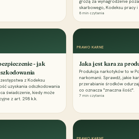
grożą za wynagrodzenie poz
skarbowego, Kodeksu pracy i
8
min czytania
PRAWO KARNE
ezpieczenie - jak
Jaka jest kara za pro
Produkcja narkotyków to w Po
odszkodowania
narkomanii. Sprawdź, jakie ka
przestępstwa z Kodeksu
przerabianie środków odurza
wość uzyskania odszkodowania
co oznacza "znaczna ilość".
aca świadczenie, kiedy może
7
min czytania
ne z art. 298 k.k.
PRAWO KARNE