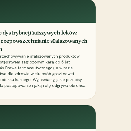
dystrybucji fałszywych leków:
 rozpowszechnianie sfałszowanych
h
 przechowywanie sfałszowanych produktów
zestępstwem zagrożonym karą do 5 lat
24b Prawa farmaceutycznego), a w razie
wa dla zdrowia wielu osób grozi nawet
Kodeksu karnego. Wyjaśniamy, jakie przepisy
da postępowanie i jaką rolę odgrywa obrońca.