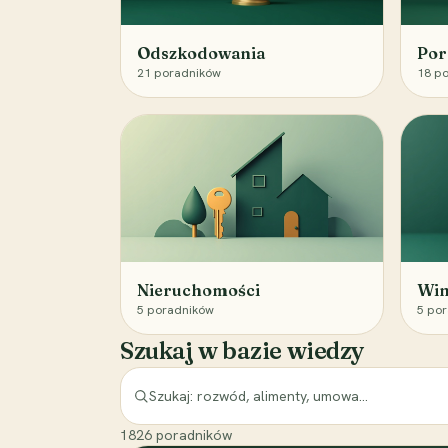
Odszkodowania
Por
21
poradników
18
po
Nieruchomości
Win
5
poradników
5
por
Szukaj w bazie wiedzy
1826
poradników