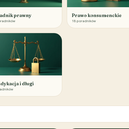
adnik prawny
Prawo konsumenckie
radników
18
poradników
dykacja i długi
adników