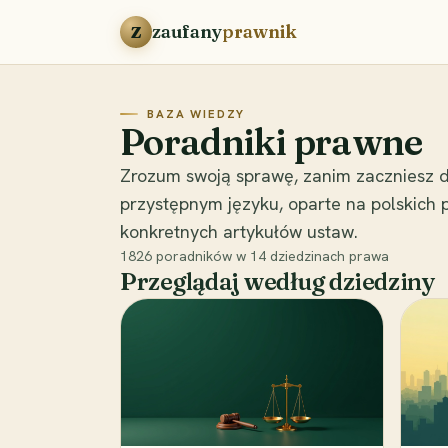
Przejdź do treści
zaufany
prawnik
Z
BAZA WIEDZY
Poradniki prawne
Zrozum swoją sprawę, zanim zaczniesz d
przystępnym języku, oparte na polskich
konkretnych artykułów ustaw.
1826
poradników w
14
dziedzinach prawa
Przeglądaj według dziedziny