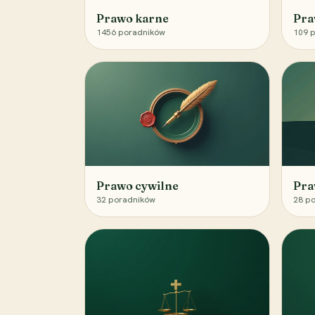
Prawo karne
Pra
1456
poradników
109
p
Prawo cywilne
Pra
32
poradników
28
po