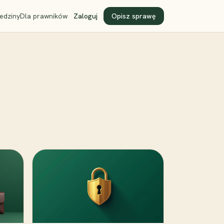
edziny
Dla prawników
Zaloguj
Opisz sprawę