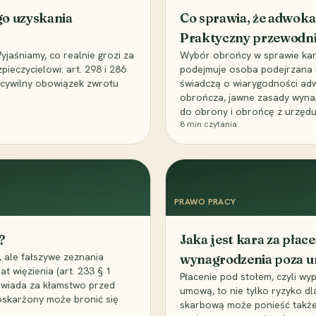
go uzyskania
Co sprawia, że adwoka
Praktyczny przewodn
aśniamy, co realnie grozi za
Wybór obrońcy w sprawie karne
eczycielowi: art. 298 i 286
podejmuje osoba podejrzana l
z cywilny obowiązek zwrotu
świadczą o wiarygodności ad
obrończa, jawne zasady wyna
do obrony i obrońcę z urzędu
8
min czytania
PRAWO PRACY
?
Jaka jest kara za pła
 ale fałszywe zeznania
wynagrodzenia poza 
t więzienia (art. 233 § 1
Płacenie pod stołem, czyli wyp
owiada za kłamstwo przed
umową, to nie tylko ryzyko d
 oskarżony może bronić się
skarbową może ponieść także 