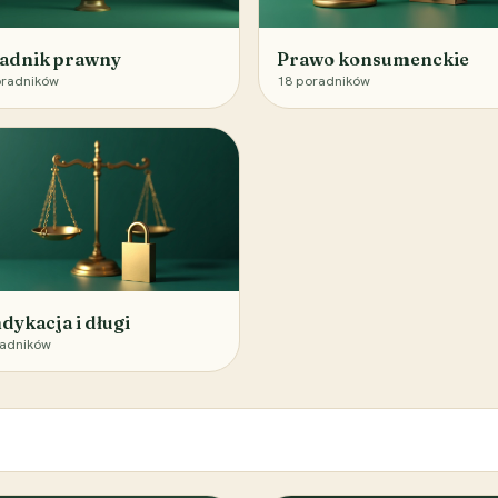
adnik prawny
Prawo konsumenckie
radników
18
poradników
dykacja i długi
adników