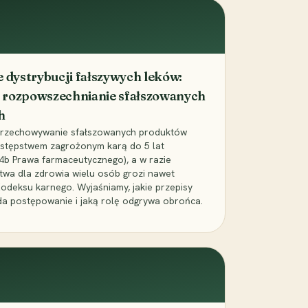
dystrybucji fałszywych leków:
 rozpowszechnianie sfałszowanych
h
 przechowywanie sfałszowanych produktów
zestępstwem zagrożonym karą do 5 lat
24b Prawa farmaceutycznego), a w razie
wa dla zdrowia wielu osób grozi nawet
Kodeksu karnego. Wyjaśniamy, jakie przepisy
da postępowanie i jaką rolę odgrywa obrońca.