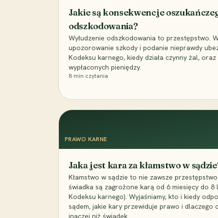
Jakie są konsekwencje oszukańcze
odszkodowania?
Wyłudzenie odszkodowania to przestępstwo. Wyj
upozorowanie szkody i podanie nieprawdy ubezpi
Kodeksu karnego, kiedy działa czynny żal, ora
wypłaconych pieniędzy.
8
min czytania
PRAWO KARNE
Jaka jest kara za kłamstwo w sądzie
Kłamstwo w sądzie to nie zawsze przestępstwo,
świadka są zagrożone karą od 6 miesięcy do 8 la
Kodeksu karnego). Wyjaśniamy, kto i kiedy odp
sądem, jakie kary przewiduje prawo i dlaczego
inaczej niż świadek.