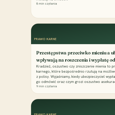
8
min czytania
PRAWO KARNE
Przestępstwa przeciwko mieniu a ub
wpływają na roszczenia i wypłatę 
Kradzież, oszustwo czy zniszczenie mienia to 
karnego, które bezpośrednio rzutują na możli
z polisy. Wyjaśniamy, kiedy ubezpieczyciel wypł
go odmówić oraz czym grozi oszustwo asekuracyj
9
min czytania
PRAWO KARNE