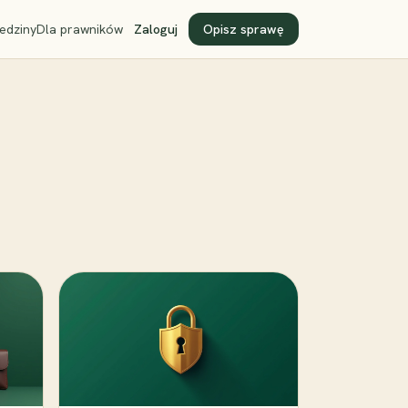
edziny
Dla prawników
Zaloguj
Opisz sprawę