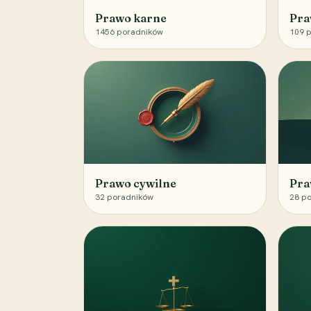
Prawo karne
Pra
1456
poradników
109
p
Prawo cywilne
Pra
32
poradników
28
po