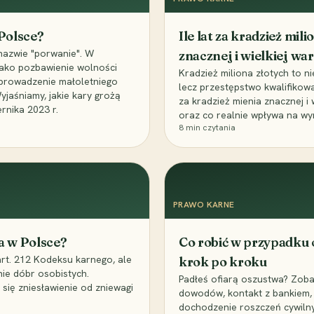
 Polsce?
Ile lat za kradzież mil
nazwie "porwanie". W
znacznej i wielkiej war
 jako pozbawienie wolności
Kradzież miliona złotych to n
, uprowadzenie małoletniego
lecz przestępstwo kwalifikowa
Wyjaśniamy, jakie kary grożą
za kradzież mienia znacznej i
rnika 2023 r.
oraz co realnie wpływa na wy
8
min czytania
PRAWO KARNE
a w Polsce?
Co robić w przypadku
art. 212 Kodeksu karnego, ale
krok po kroku
nie dóbr osobistych.
Padłeś ofiarą oszustwa? Zobac
 się zniesławienie od zniewagi
dowodów, kontakt z bankiem, 
dochodzenie roszczeń cywilny