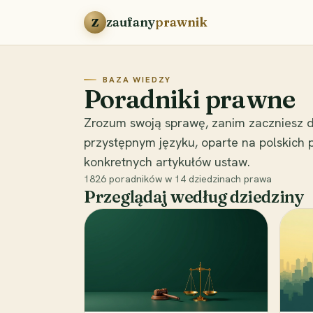
Przejdź do treści
zaufany
prawnik
Z
BAZA WIEDZY
Poradniki prawne
Zrozum swoją sprawę, zanim zaczniesz d
przystępnym języku, oparte na polskich
konkretnych artykułów ustaw.
1826
poradników w
14
dziedzinach prawa
Przeglądaj według dziedziny