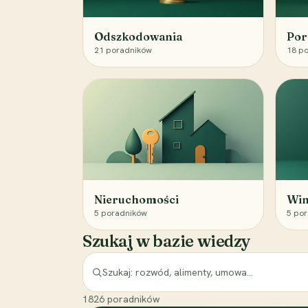
Odszkodowania
Por
21
poradników
18
po
Nieruchomości
Win
5
poradników
5
por
Szukaj w bazie wiedzy
1826
poradników