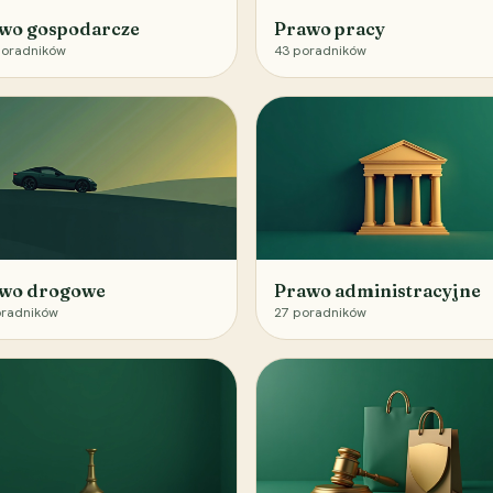
wo gospodarcze
Prawo pracy
oradników
43
poradników
wo drogowe
Prawo administracyjne
radników
27
poradników