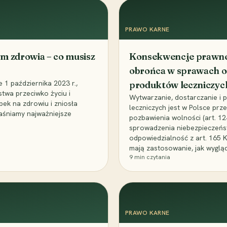
PRAWO KARNE
m zdrowia – co musisz
Konsekwencje prawne 
obrońca w sprawach o
1 października 2023 r.,
produktów leczniczyc
stwa przeciwko życiu i
Wytwarzanie, dostarczanie i
bek na zdrowiu i zniosła
leczniczych jest w Polsce pr
aśniamy najważniejsze
pozbawienia wolności (art. 1
sprowadzenia niebezpieczeńst
odpowiedzialność z art. 165 
mają zastosowanie, jak wyglą
9
min czytania
PRAWO KARNE