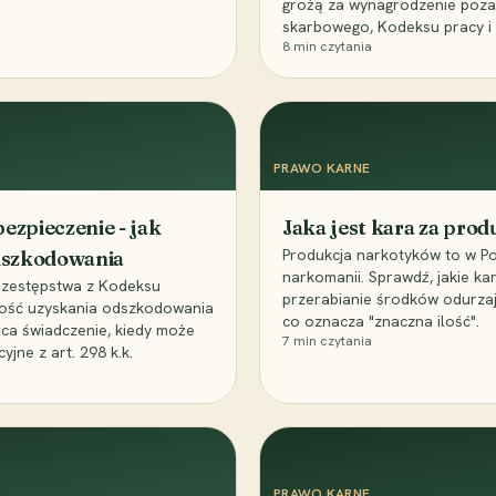
grożą za wynagrodzenie poz
skarbowego, Kodeksu pracy i
8
min czytania
PRAWO KARNE
ezpieczenie - jak
Jaka jest kara za pro
Produkcja narkotyków to w Po
odszkodowania
narkomanii. Sprawdź, jakie ka
przestępstwa z Kodeksu
przerabianie środków odurza
wość uzyskania odszkodowania
co oznacza "znaczna ilość".
aca świadczenie, kiedy może
7
min czytania
ne z art. 298 k.k.
PRAWO KARNE