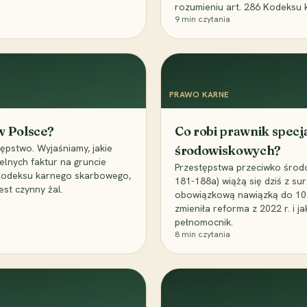
rozumieniu art. 286 Kodeksu 
9
min czytania
PRAWO KARNE
 w Polsce?
Co robi prawnik specj
ępstwo. Wyjaśniamy, jakie
środowiskowych?
elnych faktur na gruncie
Przestępstwa przeciwko środo
 Kodeksu karnego skarbowego,
181-188a) wiążą się dziś z su
est czynny żal.
obowiązkową nawiązką do 10 m
zmieniła reforma z 2022 r. i 
pełnomocnik.
8
min czytania