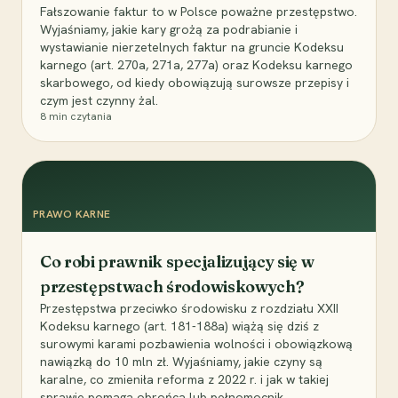
Fałszowanie faktur to w Polsce poważne przestępstwo.
Wyjaśniamy, jakie kary grożą za podrabianie i
wystawianie nierzetelnych faktur na gruncie Kodeksu
karnego (art. 270a, 271a, 277a) oraz Kodeksu karnego
skarbowego, od kiedy obowiązują surowsze przepisy i
czym jest czynny żal.
8
min czytania
PRAWO KARNE
Co robi prawnik specjalizujący się w
przestępstwach środowiskowych?
Przestępstwa przeciwko środowisku z rozdziału XXII
Kodeksu karnego (art. 181-188a) wiążą się dziś z
surowymi karami pozbawienia wolności i obowiązkową
nawiązką do 10 mln zł. Wyjaśniamy, jakie czyny są
karalne, co zmieniła reforma z 2022 r. i jak w takiej
sprawie pomaga obrońca lub pełnomocnik.