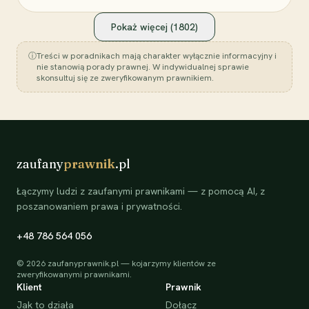
Pokaż więcej (
1802
)
ⓘ
Treści w poradnikach mają charakter wyłącznie informacyjny i
nie stanowią porady prawnej. W indywidualnej sprawie
skonsultuj się ze zweryfikowanym prawnikiem.
zaufany
prawnik
.pl
Łączymy ludzi z zaufanymi prawnikami — z pomocą AI, z
poszanowaniem prawa i prywatności.
+48 786 564 056
©
2026
zaufanyprawnik.pl — kojarzymy klientów ze
zweryfikowanymi prawnikami.
Klient
Prawnik
Jak to działa
Dołącz