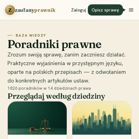
Przejdź do treści
Z
zaufany
prawnik
Zaloguj
Opisz sprawę
BAZA WIEDZY
Poradniki prawne
Zrozum swoją sprawę, zanim zaczniesz działać.
Praktyczne wyjaśnienia w przystępnym języku,
oparte na polskich przepisach — z odwołaniem
do konkretnych artykułów ustaw.
1826
poradników w
14
dziedzinach prawa
Przeglądaj według dziedziny