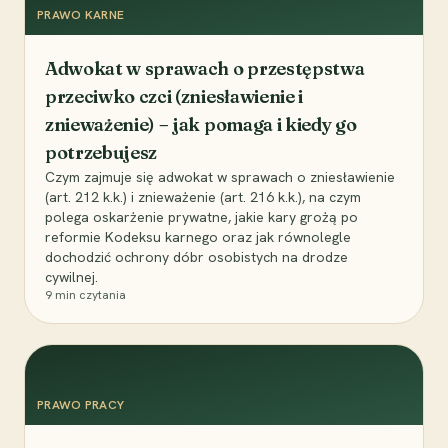
PRAWO KARNE
Adwokat w sprawach o przestępstwa
przeciwko czci (zniesławienie i
znieważenie) – jak pomaga i kiedy go
potrzebujesz
Czym zajmuje się adwokat w sprawach o zniesławienie
(art. 212 k.k.) i znieważenie (art. 216 k.k.), na czym
polega oskarżenie prywatne, jakie kary grożą po
reformie Kodeksu karnego oraz jak równolegle
dochodzić ochrony dóbr osobistych na drodze
cywilnej.
9
min czytania
PRAWO PRACY