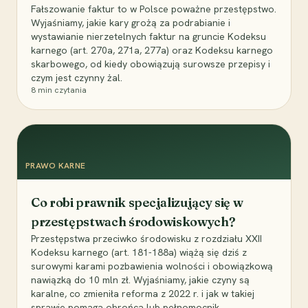
Fałszowanie faktur to w Polsce poważne przestępstwo.
Wyjaśniamy, jakie kary grożą za podrabianie i
wystawianie nierzetelnych faktur na gruncie Kodeksu
karnego (art. 270a, 271a, 277a) oraz Kodeksu karnego
skarbowego, od kiedy obowiązują surowsze przepisy i
czym jest czynny żal.
8
min czytania
PRAWO KARNE
Co robi prawnik specjalizujący się w
przestępstwach środowiskowych?
Przestępstwa przeciwko środowisku z rozdziału XXII
Kodeksu karnego (art. 181-188a) wiążą się dziś z
surowymi karami pozbawienia wolności i obowiązkową
nawiązką do 10 mln zł. Wyjaśniamy, jakie czyny są
karalne, co zmieniła reforma z 2022 r. i jak w takiej
sprawie pomaga obrońca lub pełnomocnik.