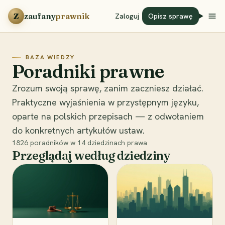
Przejdź do treści
Z
zaufany
prawnik
Zaloguj
Opisz sprawę
BAZA WIEDZY
Poradniki prawne
Zrozum swoją sprawę, zanim zaczniesz działać.
Praktyczne wyjaśnienia w przystępnym języku,
oparte na polskich przepisach — z odwołaniem
do konkretnych artykułów ustaw.
1826
poradników w
14
dziedzinach prawa
Przeglądaj według dziedziny