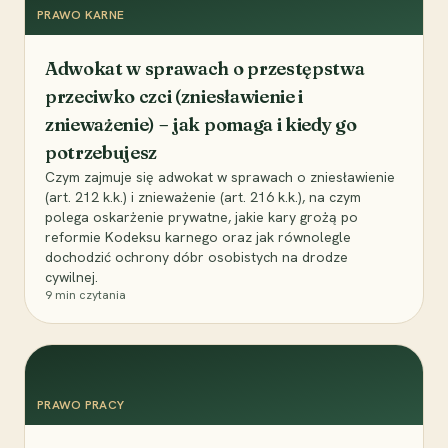
PRAWO KARNE
Adwokat w sprawach o przestępstwa
przeciwko czci (zniesławienie i
znieważenie) – jak pomaga i kiedy go
potrzebujesz
Czym zajmuje się adwokat w sprawach o zniesławienie
(art. 212 k.k.) i znieważenie (art. 216 k.k.), na czym
polega oskarżenie prywatne, jakie kary grożą po
reformie Kodeksu karnego oraz jak równolegle
dochodzić ochrony dóbr osobistych na drodze
cywilnej.
9
min czytania
PRAWO PRACY