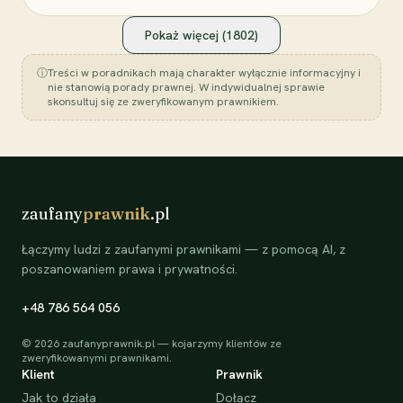
Pokaż więcej (
1802
)
ⓘ
Treści w poradnikach mają charakter wyłącznie informacyjny i
nie stanowią porady prawnej. W indywidualnej sprawie
skonsultuj się ze zweryfikowanym prawnikiem.
zaufany
prawnik
.pl
Łączymy ludzi z zaufanymi prawnikami — z pomocą AI, z
poszanowaniem prawa i prywatności.
+48 786 564 056
©
2026
zaufanyprawnik.pl — kojarzymy klientów ze
zweryfikowanymi prawnikami.
Klient
Prawnik
Jak to działa
Dołącz