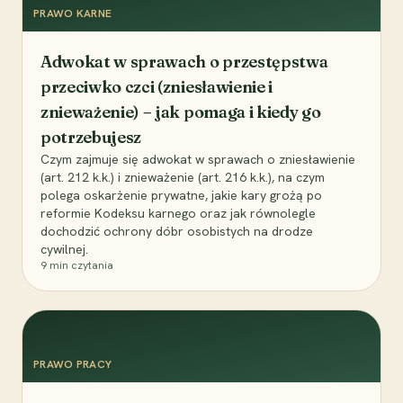
PRAWO KARNE
Adwokat w sprawach o przestępstwa
przeciwko czci (zniesławienie i
znieważenie) – jak pomaga i kiedy go
potrzebujesz
Czym zajmuje się adwokat w sprawach o zniesławienie
(art. 212 k.k.) i znieważenie (art. 216 k.k.), na czym
polega oskarżenie prywatne, jakie kary grożą po
reformie Kodeksu karnego oraz jak równolegle
dochodzić ochrony dóbr osobistych na drodze
cywilnej.
9
min czytania
PRAWO PRACY