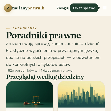
Przejdź do treści
Z
zaufany
prawnik
Zaloguj
Opisz sprawę
BAZA WIEDZY
Poradniki prawne
Zrozum swoją sprawę, zanim zaczniesz działać.
Praktyczne wyjaśnienia w przystępnym języku,
oparte na polskich przepisach — z odwołaniem
do konkretnych artykułów ustaw.
1826
poradników w
14
dziedzinach prawa
Przeglądaj według dziedziny