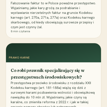
Fałszowanie faktur to w Polsce poważne przestępstwo.
Wyjaśniamy, jakie kary grożą za podrabianie i
wystawianie nierzetelnych faktur na gruncie Kodeksu
karnego (art. 270a, 271a, 277a) oraz Kodeksu karnego
skarbowego, od kiedy obowiązują surowsze przepisy i
czym jest czynny żal.
8
min czytania
PRAWO KARNE
Co robi prawnik specjalizujący się w
przestępstwach środowiskowych?
Przestępstwa przeciwko środowisku z rozdziału XXII
Kodeksu karnego (art. 181-188a) wiążą się dziś z
surowymi karami pozbawienia wolności i obowiązkową
nawiązką do 10 mln zł. Wyjaśniamy, jakie czyny są
karalne, co zmieniła reforma z 2022 r. i jak w takiej
sprawie pomaga obrońca lub pełnomocnik.