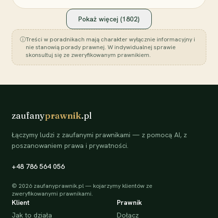
Pokaż więcej (
1802
)
ⓘ
Treści w poradnikach mają charakter wyłącznie informacyjny i
nie stanowią porady prawnej. W indywidualnej sprawie
skonsultuj się ze zweryfikowanym prawnikiem.
zaufany
prawnik
.pl
Łączymy ludzi z zaufanymi prawnikami — z pomocą AI, z
poszanowaniem prawa i prywatności.
+48 786 564 056
©
2026
zaufanyprawnik.pl — kojarzymy klientów ze
zweryfikowanymi prawnikami.
Klient
Prawnik
Jak to działa
Dołącz