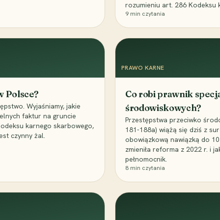
rozumieniu art. 286 Kodeksu 
9
min czytania
PRAWO KARNE
 w Polsce?
Co robi prawnik specj
ępstwo. Wyjaśniamy, jakie
środowiskowych?
elnych faktur na gruncie
Przestępstwa przeciwko środo
 Kodeksu karnego skarbowego,
181-188a) wiążą się dziś z su
est czynny żal.
obowiązkową nawiązką do 10 m
zmieniła reforma z 2022 r. i 
pełnomocnik.
8
min czytania