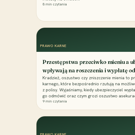
8
min czytania
PRAWO KARNE
Przestępstwa przeciwko mieniu a ub
wpływają na roszczenia i wypłatę 
Kradzież, oszustwo czy zniszczenie mienia to 
karnego, które bezpośrednio rzutują na możli
z polisy. Wyjaśniamy, kiedy ubezpieczyciel wypł
go odmówić oraz czym grozi oszustwo asekuracyj
9
min czytania
PRAWO KARNE