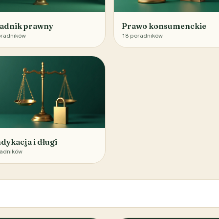
adnik prawny
Prawo konsumenckie
radników
18
poradników
dykacja i długi
adników