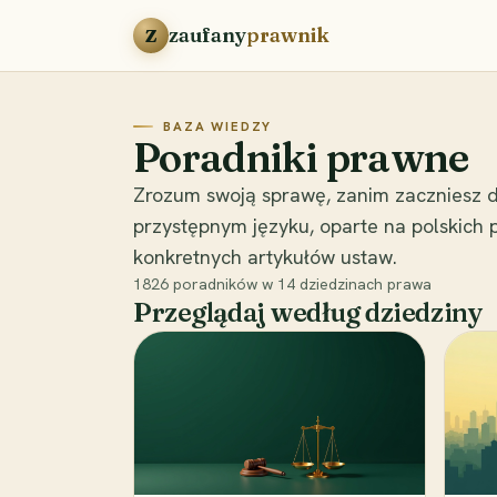
Przejdź do treści
zaufany
prawnik
Z
BAZA WIEDZY
Poradniki prawne
Zrozum swoją sprawę, zanim zaczniesz d
przystępnym języku, oparte na polskich
konkretnych artykułów ustaw.
1826
poradników w
14
dziedzinach prawa
Przeglądaj według dziedziny