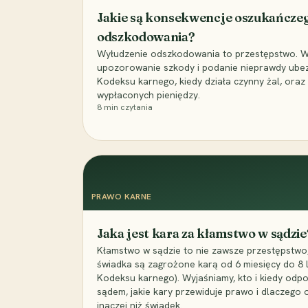
Jakie są konsekwencje oszukańcze
odszkodowania?
Wyłudzenie odszkodowania to przestępstwo. Wyj
upozorowanie szkody i podanie nieprawdy ubezpi
Kodeksu karnego, kiedy działa czynny żal, ora
wypłaconych pieniędzy.
8
min czytania
PRAWO KARNE
Jaka jest kara za kłamstwo w sądzie
Kłamstwo w sądzie to nie zawsze przestępstwo,
świadka są zagrożone karą od 6 miesięcy do 8 la
Kodeksu karnego). Wyjaśniamy, kto i kiedy odp
sądem, jakie kary przewiduje prawo i dlaczego
inaczej niż świadek.