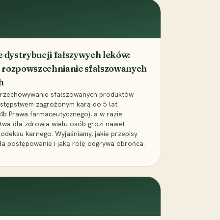
dystrybucji fałszywych leków:
 rozpowszechnianie sfałszowanych
h
 przechowywanie sfałszowanych produktów
zestępstwem zagrożonym karą do 5 lat
24b Prawa farmaceutycznego), a w razie
wa dla zdrowia wielu osób grozi nawet
Kodeksu karnego. Wyjaśniamy, jakie przepisy
da postępowanie i jaką rolę odgrywa obrońca.