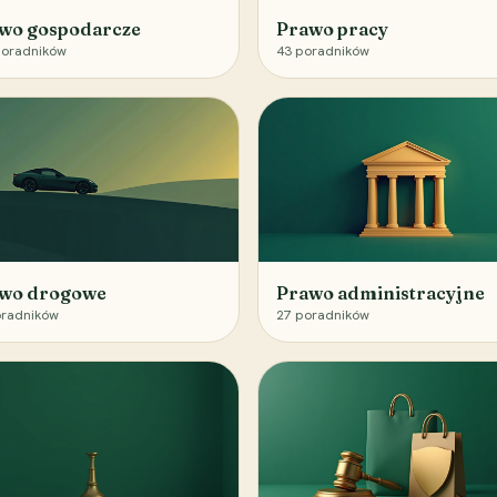
wo gospodarcze
Prawo pracy
oradników
43
poradników
wo drogowe
Prawo administracyjne
radników
27
poradników