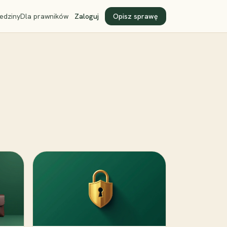
edziny
Dla prawników
Zaloguj
Opisz sprawę