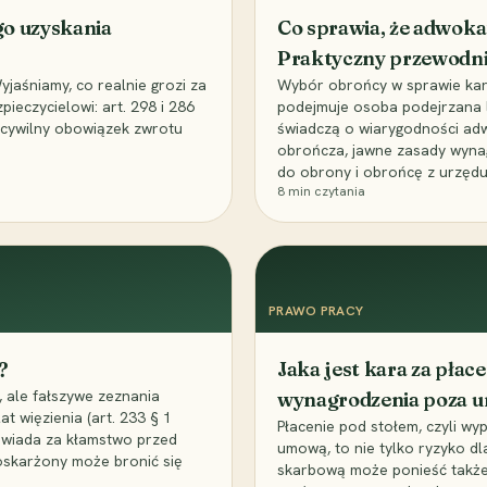
go uzyskania
Co sprawia, że adwoka
Praktyczny przewodn
aśniamy, co realnie grozi za
Wybór obrońcy w sprawie karne
eczycielowi: art. 298 i 286
podejmuje osoba podejrzana l
z cywilny obowiązek zwrotu
świadczą o wiarygodności ad
obrończa, jawne zasady wyna
do obrony i obrońcę z urzędu
8
min czytania
PRAWO PRACY
?
Jaka jest kara za pła
 ale fałszywe zeznania
wynagrodzenia poza 
t więzienia (art. 233 § 1
Płacenie pod stołem, czyli wyp
owiada za kłamstwo przed
umową, to nie tylko ryzyko d
 oskarżony może bronić się
skarbową może ponieść także 