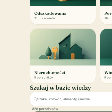
Odszkodowania
Por
21
poradników
18
po
Nieruchomości
Win
5
poradników
5
por
Szukaj w bazie wiedzy
1826
poradników