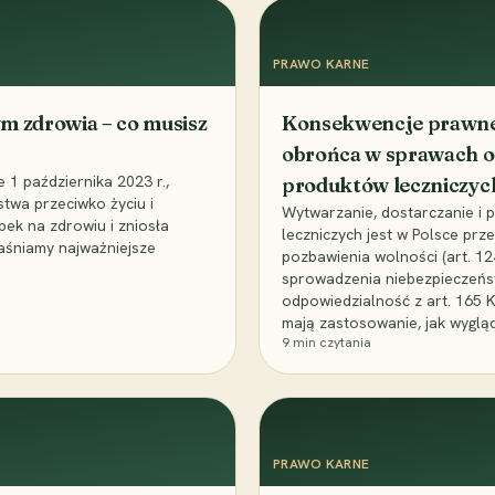
PRAWO KARNE
m zdrowia – co musisz
Konsekwencje prawne 
obrońca w sprawach o
1 października 2023 r.,
produktów leczniczyc
stwa przeciwko życiu i
Wytwarzanie, dostarczanie i
bek na zdrowiu i zniosła
leczniczych jest w Polsce pr
aśniamy najważniejsze
pozbawienia wolności (art. 1
sprowadzenia niebezpieczeńst
odpowiedzialność z art. 165 
mają zastosowanie, jak wyglą
9
min czytania
PRAWO KARNE