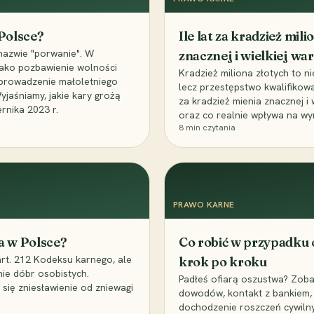
 Polsce?
Ile lat za kradzież mil
nazwie "porwanie". W
znacznej i wielkiej war
 jako pozbawienie wolności
Kradzież miliona złotych to n
, uprowadzenie małoletniego
lecz przestępstwo kwalifikowa
Wyjaśniamy, jakie kary grożą
za kradzież mienia znacznej i
rnika 2023 r.
oraz co realnie wpływa na wy
8
min czytania
PRAWO KARNE
a w Polsce?
Co robić w przypadku
art. 212 Kodeksu karnego, ale
krok po kroku
nie dóbr osobistych.
Padłeś ofiarą oszustwa? Zobac
 się zniesławienie od zniewagi
dowodów, kontakt z bankiem, 
dochodzenie roszczeń cywilny