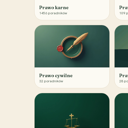
Prawo karne
Pra
1456
poradników
109
p
Prawo cywilne
Pra
32
poradników
28
po