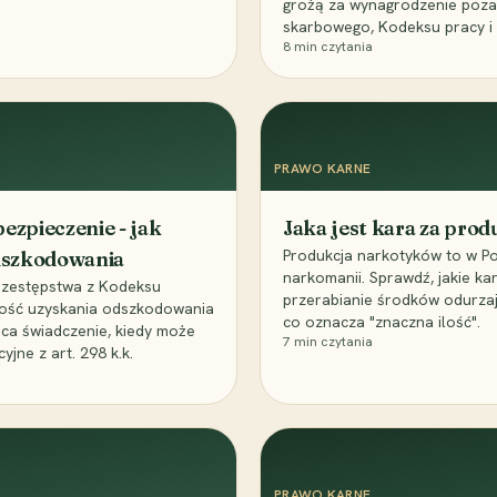
grożą za wynagrodzenie poz
skarbowego, Kodeksu pracy i
8
min czytania
PRAWO KARNE
ezpieczenie - jak
Jaka jest kara za pro
Produkcja narkotyków to w Po
odszkodowania
narkomanii. Sprawdź, jakie ka
przestępstwa z Kodeksu
przerabianie środków odurza
wość uzyskania odszkodowania
co oznacza "znaczna ilość".
aca świadczenie, kiedy może
7
min czytania
ne z art. 298 k.k.
PRAWO KARNE