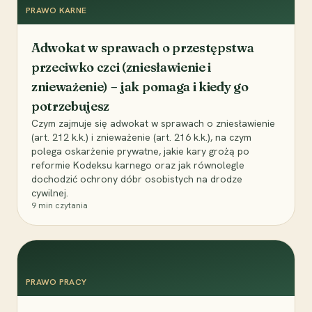
PRAWO KARNE
Adwokat w sprawach o przestępstwa
przeciwko czci (zniesławienie i
znieważenie) – jak pomaga i kiedy go
potrzebujesz
Czym zajmuje się adwokat w sprawach o zniesławienie
(art. 212 k.k.) i znieważenie (art. 216 k.k.), na czym
polega oskarżenie prywatne, jakie kary grożą po
reformie Kodeksu karnego oraz jak równolegle
dochodzić ochrony dóbr osobistych na drodze
cywilnej.
9
min czytania
PRAWO PRACY