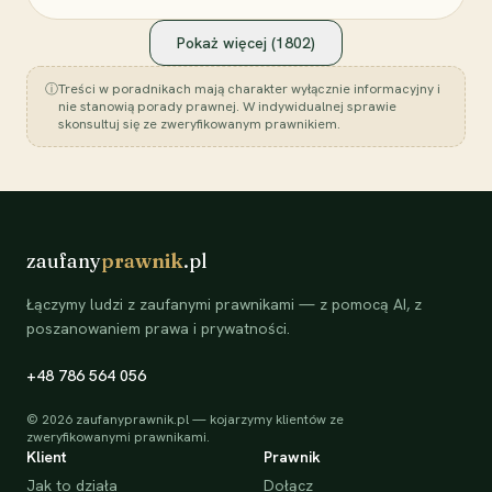
Pokaż więcej (
1802
)
ⓘ
Treści w poradnikach mają charakter wyłącznie informacyjny i
nie stanowią porady prawnej. W indywidualnej sprawie
skonsultuj się ze zweryfikowanym prawnikiem.
zaufany
prawnik
.pl
Łączymy ludzi z zaufanymi prawnikami — z pomocą AI, z
poszanowaniem prawa i prywatności.
+48 786 564 056
©
2026
zaufanyprawnik.pl — kojarzymy klientów ze
zweryfikowanymi prawnikami.
Klient
Prawnik
Jak to działa
Dołącz