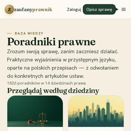
Przejdź do treści
Z
zaufany
prawnik
Zaloguj
Opisz sprawę
BAZA WIEDZY
Poradniki prawne
Zrozum swoją sprawę, zanim zaczniesz działać.
Praktyczne wyjaśnienia w przystępnym języku,
oparte na polskich przepisach — z odwołaniem
do konkretnych artykułów ustaw.
1826
poradników w
14
dziedzinach prawa
Przeglądaj według dziedziny