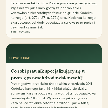
Fałszowanie faktur to w Polsce poważne przestępstwo.
Wyjaśniamy, jakie kary grożą za podrabianie i
wystawianie nierzetelnych faktur na gruncie Kodeksu
karnego (art. 270a, 271a, 277a) oraz Kodeksu karnego
skarbowego, od kiedy obowiązują surowsze przepisy i
czym jest czynny żal.
8
min czytania
PRAWO KARNE
Co robi prawnik specjalizujący się w
przestępstwach środowiskowych?
Przestępstwa przeciwko środowisku z rozdziału XXII
Kodeksu karnego (art. 181-188a) wiążą się dziś z
surowymi karami pozbawienia wolności i obowiązkową
nawiązką do 10 mln zł. Wyjaśniamy, jakie czyny są
karalne, co zmieniła reforma z 2022 r. i jak w takiej
sprawie pomaga obrońca lub pełnomocnik.