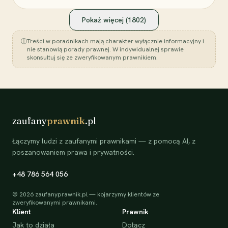
Pokaż więcej (
1802
)
ⓘ
Treści w poradnikach mają charakter wyłącznie informacyjny i
nie stanowią porady prawnej. W indywidualnej sprawie
skonsultuj się ze zweryfikowanym prawnikiem.
zaufany
prawnik
.pl
Łączymy ludzi z zaufanymi prawnikami — z pomocą AI, z
poszanowaniem prawa i prywatności.
+48 786 564 056
©
2026
zaufanyprawnik.pl — kojarzymy klientów ze
zweryfikowanymi prawnikami.
Klient
Prawnik
Jak to działa
Dołącz