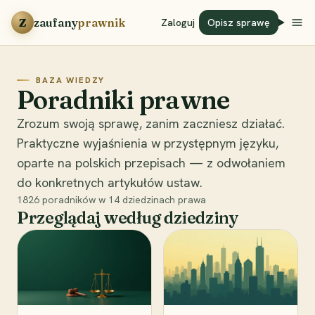
Przejdź do treści
Z
zaufany
prawnik
Zaloguj
Opisz sprawę
BAZA WIEDZY
Poradniki prawne
Zrozum swoją sprawę, zanim zaczniesz działać.
Praktyczne wyjaśnienia w przystępnym języku,
oparte na polskich przepisach — z odwołaniem
do konkretnych artykułów ustaw.
1826
poradników w
14
dziedzinach prawa
Przeglądaj według dziedziny