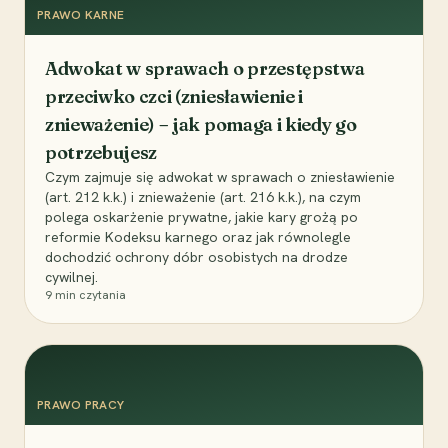
PRAWO KARNE
Adwokat w sprawach o przestępstwa
przeciwko czci (zniesławienie i
znieważenie) – jak pomaga i kiedy go
potrzebujesz
Czym zajmuje się adwokat w sprawach o zniesławienie
(art. 212 k.k.) i znieważenie (art. 216 k.k.), na czym
polega oskarżenie prywatne, jakie kary grożą po
reformie Kodeksu karnego oraz jak równolegle
dochodzić ochrony dóbr osobistych na drodze
cywilnej.
9
min czytania
PRAWO PRACY