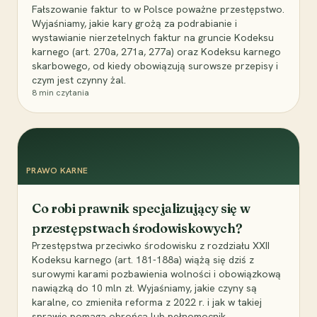
Fałszowanie faktur to w Polsce poważne przestępstwo.
Wyjaśniamy, jakie kary grożą za podrabianie i
wystawianie nierzetelnych faktur na gruncie Kodeksu
karnego (art. 270a, 271a, 277a) oraz Kodeksu karnego
skarbowego, od kiedy obowiązują surowsze przepisy i
czym jest czynny żal.
8
min czytania
PRAWO KARNE
Co robi prawnik specjalizujący się w
przestępstwach środowiskowych?
Przestępstwa przeciwko środowisku z rozdziału XXII
Kodeksu karnego (art. 181-188a) wiążą się dziś z
surowymi karami pozbawienia wolności i obowiązkową
nawiązką do 10 mln zł. Wyjaśniamy, jakie czyny są
karalne, co zmieniła reforma z 2022 r. i jak w takiej
sprawie pomaga obrońca lub pełnomocnik.