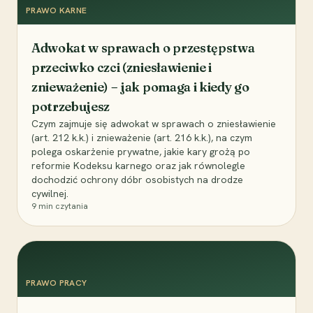
PRAWO KARNE
Adwokat w sprawach o przestępstwa
przeciwko czci (zniesławienie i
znieważenie) – jak pomaga i kiedy go
potrzebujesz
Czym zajmuje się adwokat w sprawach o zniesławienie
(art. 212 k.k.) i znieważenie (art. 216 k.k.), na czym
polega oskarżenie prywatne, jakie kary grożą po
reformie Kodeksu karnego oraz jak równolegle
dochodzić ochrony dóbr osobistych na drodze
cywilnej.
9
min czytania
PRAWO PRACY