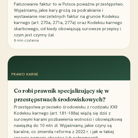
Fałszowanie faktur to w Polsce poważne przestępstwo.
Wyjaśniamy, jakie kary grożą za podrabianie i
wystawianie nierzetelnych faktur na gruncie Kodeksu
karnego (art. 270a, 271a, 277a) oraz Kodeksu karnego
skarbowego, od kiedy obowiązują surowsze przepisy i
czym jest czynny żal.
8
min czytania
PRAWO KARNE
Co robi prawnik specjalizujący się w
przestępstwach środowiskowych?
Przestępstwa przeciwko środowisku z rozdziału XXII
Kodeksu karnego (art. 181-188a) wiążą się dziś z
surowymi karami pozbawienia wolności i obowiązkową
nawiązką do 10 mln zł. Wyjaśniamy, jakie czyny są
karalne, co zmieniła reforma z 2022 r. i jak w takiej
sprawie pomaga obrońca lub pełnomocnik.