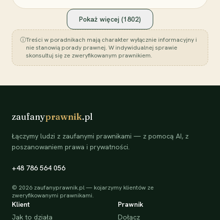
Pokaż więcej (
1802
)
ⓘ
Treści w poradnikach mają charakter wyłącznie informacyjny i
nie stanowią porady prawnej. W indywidualnej sprawie
skonsultuj się ze zweryfikowanym prawnikiem.
zaufany
prawnik
.pl
Łączymy ludzi z zaufanymi prawnikami — z pomocą AI, z
poszanowaniem prawa i prywatności.
+48 786 564 056
©
2026
zaufanyprawnik.pl — kojarzymy klientów ze
zweryfikowanymi prawnikami.
Klient
Prawnik
Jak to działa
Dołącz