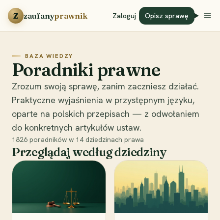
Przejdź do treści
Z
zaufany
prawnik
Zaloguj
Opisz sprawę
BAZA WIEDZY
Poradniki prawne
Zrozum swoją sprawę, zanim zaczniesz działać.
Praktyczne wyjaśnienia w przystępnym języku,
oparte na polskich przepisach — z odwołaniem
do konkretnych artykułów ustaw.
1826
poradników w
14
dziedzinach prawa
Przeglądaj według dziedziny