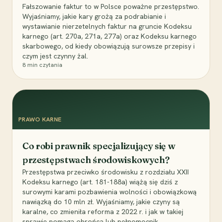
Fałszowanie faktur to w Polsce poważne przestępstwo.
Wyjaśniamy, jakie kary grożą za podrabianie i
wystawianie nierzetelnych faktur na gruncie Kodeksu
karnego (art. 270a, 271a, 277a) oraz Kodeksu karnego
skarbowego, od kiedy obowiązują surowsze przepisy i
czym jest czynny żal.
8
min czytania
PRAWO KARNE
Co robi prawnik specjalizujący się w
przestępstwach środowiskowych?
Przestępstwa przeciwko środowisku z rozdziału XXII
Kodeksu karnego (art. 181-188a) wiążą się dziś z
surowymi karami pozbawienia wolności i obowiązkową
nawiązką do 10 mln zł. Wyjaśniamy, jakie czyny są
karalne, co zmieniła reforma z 2022 r. i jak w takiej
sprawie pomaga obrońca lub pełnomocnik.