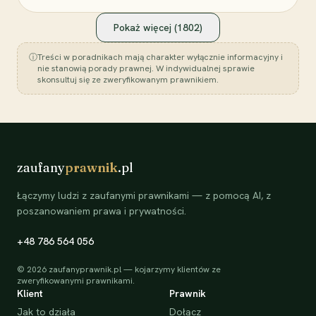
Pokaż więcej (
1802
)
ⓘ
Treści w poradnikach mają charakter wyłącznie informacyjny i
nie stanowią porady prawnej. W indywidualnej sprawie
skonsultuj się ze zweryfikowanym prawnikiem.
zaufany
prawnik
.pl
Łączymy ludzi z zaufanymi prawnikami — z pomocą AI, z
poszanowaniem prawa i prywatności.
+48 786 564 056
©
2026
zaufanyprawnik.pl — kojarzymy klientów ze
zweryfikowanymi prawnikami.
Klient
Prawnik
Jak to działa
Dołącz