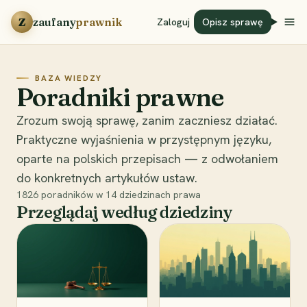
Przejdź do treści
Z
zaufany
prawnik
Zaloguj
Opisz sprawę
BAZA WIEDZY
Poradniki prawne
Zrozum swoją sprawę, zanim zaczniesz działać.
Praktyczne wyjaśnienia w przystępnym języku,
oparte na polskich przepisach — z odwołaniem
do konkretnych artykułów ustaw.
1826
poradników w
14
dziedzinach prawa
Przeglądaj według dziedziny