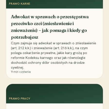
PRAWO KARNE
Adwokat w sprawach o przestępstwa
przeciwko czci (zniesławienie i
znieważenie) – jak pomaga i kiedy go
potrzebujesz
Czym zajmuje się adwokat w sprawach o zniesławienie
(art. 212 k.k.) i znieważenie (art. 216 k.k.), na czym
polega oskarżenie prywatne, jakie kary grożą po
reformie Kodeksu karnego oraz jak równolegle
dochodzić ochrony dóbr osobistych na drodze
cywilnej.
9
min czytania
PRAWO PRACY