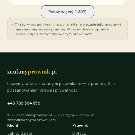
Pokaż więcej (
1802
)
ⓘ
Treści w poradnikach mają charakter wyłącznie informacyjny i
nie stanowią porady prawnej. W indywidualnej sprawie
skonsultuj się ze zweryfikowanym prawnikiem.
zaufany
prawnik
.pl
Łączymy ludzi z zaufanymi prawnikami — z pomocą AI, z
poszanowaniem prawa i prywatności.
+48 786 564 056
©
2026
zaufanyprawnik.pl — kojarzymy klientów ze
zweryfikowanymi prawnikami.
Klient
Prawnik
Jak to działa
Dołącz