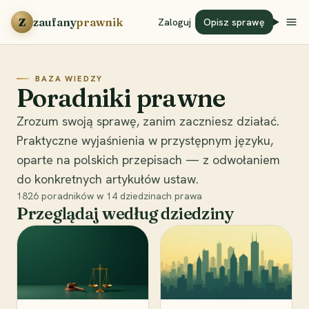
Przejdź do treści
Z
zaufany
prawnik
Zaloguj
Opisz sprawę
BAZA WIEDZY
Poradniki prawne
Zrozum swoją sprawę, zanim zaczniesz działać.
Praktyczne wyjaśnienia w przystępnym języku,
oparte na polskich przepisach — z odwołaniem
do konkretnych artykułów ustaw.
1826
poradników w
14
dziedzinach prawa
Przeglądaj według dziedziny