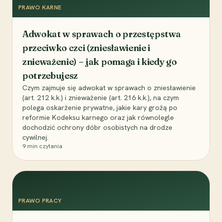
PRAWO KARNE
Adwokat w sprawach o przestępstwa
przeciwko czci (zniesławienie i
znieważenie) – jak pomaga i kiedy go
potrzebujesz
Czym zajmuje się adwokat w sprawach o zniesławienie
(art. 212 k.k.) i znieważenie (art. 216 k.k.), na czym
polega oskarżenie prywatne, jakie kary grożą po
reformie Kodeksu karnego oraz jak równolegle
dochodzić ochrony dóbr osobistych na drodze
cywilnej.
9
min czytania
PRAWO PRACY