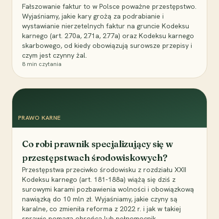
Fałszowanie faktur to w Polsce poważne przestępstwo.
Wyjaśniamy, jakie kary grożą za podrabianie i
wystawianie nierzetelnych faktur na gruncie Kodeksu
karnego (art. 270a, 271a, 277a) oraz Kodeksu karnego
skarbowego, od kiedy obowiązują surowsze przepisy i
czym jest czynny żal.
8
min czytania
PRAWO KARNE
Co robi prawnik specjalizujący się w
przestępstwach środowiskowych?
Przestępstwa przeciwko środowisku z rozdziału XXII
Kodeksu karnego (art. 181-188a) wiążą się dziś z
surowymi karami pozbawienia wolności i obowiązkową
nawiązką do 10 mln zł. Wyjaśniamy, jakie czyny są
karalne, co zmieniła reforma z 2022 r. i jak w takiej
sprawie pomaga obrońca lub pełnomocnik.