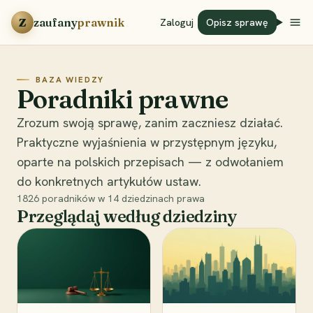
Przejdź do treści
Z
zaufany
prawnik
Zaloguj
Opisz sprawę
BAZA WIEDZY
Poradniki prawne
Zrozum swoją sprawę, zanim zaczniesz działać.
Praktyczne wyjaśnienia w przystępnym języku,
oparte na polskich przepisach — z odwołaniem
do konkretnych artykułów ustaw.
1826
poradników w
14
dziedzinach prawa
Przeglądaj według dziedziny