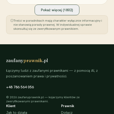
Pokaż więcej (
1802
)
ⓘ
Treści w poradnikach mają charakter wyłącznie informacyjny i
nie stanowią porady prawnej. W indywidualnej sprawie
skonsultuj się ze zweryfikowanym prawnikiem.
zaufany
prawnik
.pl
Łączymy ludzi z zaufanymi prawnikami — z pomocą AI, z
poszanowaniem prawa i prywatności.
+48 786 564 056
©
2026
zaufanyprawnik.pl — kojarzymy klientów ze
zweryfikowanymi prawnikami.
Klient
Prawnik
Jak to działa
Dołącz