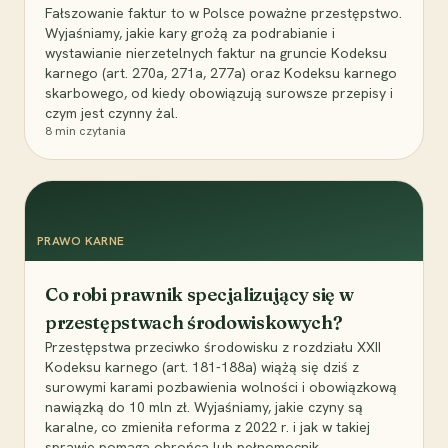
Fałszowanie faktur to w Polsce poważne przestępstwo.
Wyjaśniamy, jakie kary grożą za podrabianie i
wystawianie nierzetelnych faktur na gruncie Kodeksu
karnego (art. 270a, 271a, 277a) oraz Kodeksu karnego
skarbowego, od kiedy obowiązują surowsze przepisy i
czym jest czynny żal.
8
min czytania
PRAWO KARNE
Co robi prawnik specjalizujący się w
przestępstwach środowiskowych?
Przestępstwa przeciwko środowisku z rozdziału XXII
Kodeksu karnego (art. 181-188a) wiążą się dziś z
surowymi karami pozbawienia wolności i obowiązkową
nawiązką do 10 mln zł. Wyjaśniamy, jakie czyny są
karalne, co zmieniła reforma z 2022 r. i jak w takiej
sprawie pomaga obrońca lub pełnomocnik.