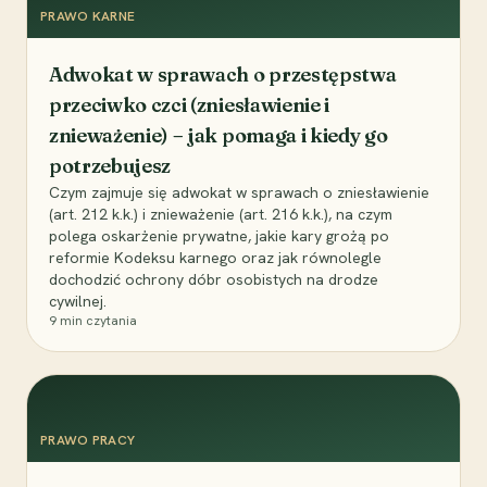
PRAWO KARNE
Adwokat w sprawach o przestępstwa
przeciwko czci (zniesławienie i
znieważenie) – jak pomaga i kiedy go
potrzebujesz
Czym zajmuje się adwokat w sprawach o zniesławienie
(art. 212 k.k.) i znieważenie (art. 216 k.k.), na czym
polega oskarżenie prywatne, jakie kary grożą po
reformie Kodeksu karnego oraz jak równolegle
dochodzić ochrony dóbr osobistych na drodze
cywilnej.
9
min czytania
PRAWO PRACY