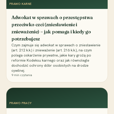
PRAWO KARNE
Adwokat w sprawach o przestępstwa
przeciwko czci (zniesławienie i
znieważenie) – jak pomaga i kiedy go
potrzebujesz
Czym zajmuje się adwokat w sprawach o zniesławienie
(art. 212 k.k.) i znieważenie (art. 216 k.k.), na czym
polega oskarżenie prywatne, jakie kary grożą po
reformie Kodeksu karnego oraz jak równolegle
dochodzić ochrony dóbr osobistych na drodze
cywilnej.
9
min czytania
PRAWO PRACY