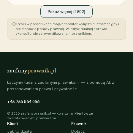
Pokaż więcej (
1802
)
ⓘ
Treści w poradnikach mają charakter wyłącznie informacyjny i
nie stanowią porady prawnej. W indywidualnej sprawie
skonsultuj się ze zweryfikowanym prawnikiem.
zaufany
prawnik
.pl
Łączymy ludzi z zaufanymi prawnikami — z pomocą AI, z
poszanowaniem prawa i prywatności.
+48 786 564 056
©
2026
zaufanyprawnik.pl — kojarzymy klientów ze
zweryfikowanymi prawnikami.
Klient
Prawnik
Jak to działa
Dołącz