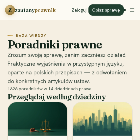
Przejdź do treści
Z
zaufany
prawnik
Zaloguj
Opisz sprawę
BAZA WIEDZY
Poradniki prawne
Zrozum swoją sprawę, zanim zaczniesz działać.
Praktyczne wyjaśnienia w przystępnym języku,
oparte na polskich przepisach — z odwołaniem
do konkretnych artykułów ustaw.
1826
poradników w
14
dziedzinach prawa
Przeglądaj według dziedziny