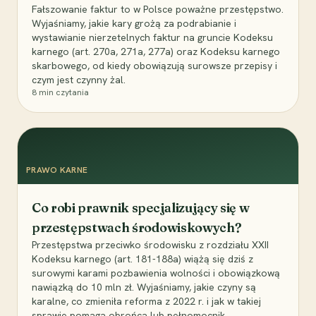
Fałszowanie faktur to w Polsce poważne przestępstwo.
Wyjaśniamy, jakie kary grożą za podrabianie i
wystawianie nierzetelnych faktur na gruncie Kodeksu
karnego (art. 270a, 271a, 277a) oraz Kodeksu karnego
skarbowego, od kiedy obowiązują surowsze przepisy i
czym jest czynny żal.
8
min czytania
PRAWO KARNE
Co robi prawnik specjalizujący się w
przestępstwach środowiskowych?
Przestępstwa przeciwko środowisku z rozdziału XXII
Kodeksu karnego (art. 181-188a) wiążą się dziś z
surowymi karami pozbawienia wolności i obowiązkową
nawiązką do 10 mln zł. Wyjaśniamy, jakie czyny są
karalne, co zmieniła reforma z 2022 r. i jak w takiej
sprawie pomaga obrońca lub pełnomocnik.