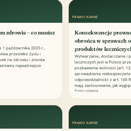
PRAWO KARNE
m zdrowia – co musisz
Konsekwencje prawne 
obrońca w sprawach o
1 października 2023 r.,
produktów leczniczyc
stwa przeciwko życiu i
Wytwarzanie, dostarczanie i
bek na zdrowiu i zniosła
leczniczych jest w Polsce pr
aśniamy najważniejsze
pozbawienia wolności (art. 1
sprowadzenia niebezpieczeńst
odpowiedzialność z art. 165 
mają zastosowanie, jak wyglą
9
min czytania
PRAWO KARNE