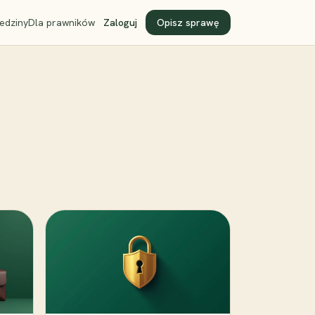
edziny
Dla prawników
Zaloguj
Opisz sprawę