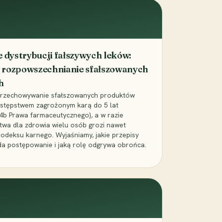
dystrybucji fałszywych leków:
 rozpowszechnianie sfałszowanych
h
 przechowywanie sfałszowanych produktów
zestępstwem zagrożonym karą do 5 lat
24b Prawa farmaceutycznego), a w razie
wa dla zdrowia wielu osób grozi nawet
Kodeksu karnego. Wyjaśniamy, jakie przepisy
da postępowanie i jaką rolę odgrywa obrońca.