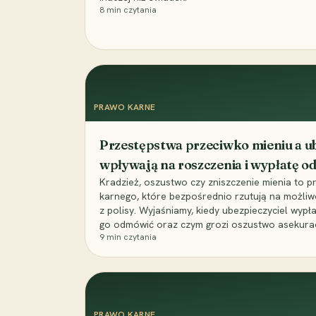
8
min czytania
PRAWO KARNE
Przestępstwa przeciwko mieniu a ub
wpływają na roszczenia i wypłatę 
Kradzież, oszustwo czy zniszczenie mienia to 
karnego, które bezpośrednio rzutują na możli
z polisy. Wyjaśniamy, kiedy ubezpieczyciel wypł
go odmówić oraz czym grozi oszustwo asekuracyj
9
min czytania
PRAWO KARNE