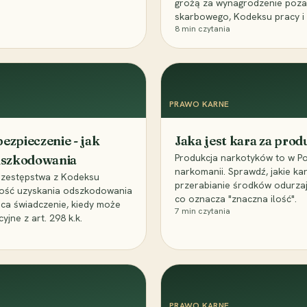
grożą za wynagrodzenie poz
skarbowego, Kodeksu pracy i
8
min czytania
PRAWO KARNE
ezpieczenie - jak
Jaka jest kara za pro
Produkcja narkotyków to w Po
odszkodowania
narkomanii. Sprawdź, jakie ka
przestępstwa z Kodeksu
przerabianie środków odurza
wość uzyskania odszkodowania
co oznacza "znaczna ilość".
aca świadczenie, kiedy może
7
min czytania
ne z art. 298 k.k.
PRAWO KARNE