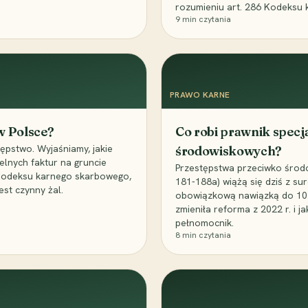
rozumieniu art. 286 Kodeksu 
9
min czytania
PRAWO KARNE
 w Polsce?
Co robi prawnik specj
ępstwo. Wyjaśniamy, jakie
środowiskowych?
elnych faktur na gruncie
Przestępstwa przeciwko środo
 Kodeksu karnego skarbowego,
181-188a) wiążą się dziś z su
est czynny żal.
obowiązkową nawiązką do 10 m
zmieniła reforma z 2022 r. i 
pełnomocnik.
8
min czytania