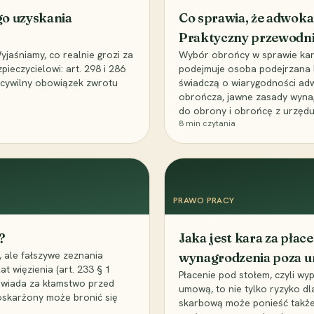
go uzyskania
Co sprawia, że adwoka
Praktyczny przewodn
aśniamy, co realnie grozi za
Wybór obrońcy w sprawie karne
eczycielowi: art. 298 i 286
podejmuje osoba podejrzana l
z cywilny obowiązek zwrotu
świadczą o wiarygodności ad
obrończa, jawne zasady wyna
do obrony i obrońcę z urzędu
8
min czytania
PRAWO PRACY
?
Jaka jest kara za pła
 ale fałszywe zeznania
wynagrodzenia poza 
t więzienia (art. 233 § 1
Płacenie pod stołem, czyli wyp
owiada za kłamstwo przed
umową, to nie tylko ryzyko d
 oskarżony może bronić się
skarbową może ponieść także 