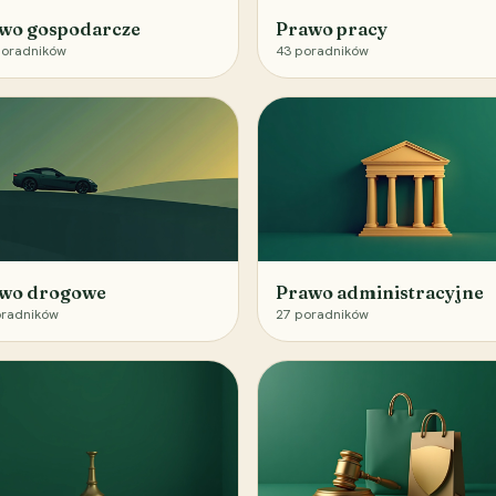
wo gospodarcze
Prawo pracy
oradników
43
poradników
wo drogowe
Prawo administracyjne
radników
27
poradników