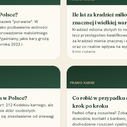
 Polsce?
Ile lat za kradzież mil
nazwie "porwanie". W
znacznej i wielkiej war
 jako pozbawienie wolności
Kradzież miliona złotych to n
, uprowadzenie małoletniego
lecz przestępstwo kwalifikowa
Wyjaśniamy, jakie kary grożą
za kradzież mienia znacznej i
rnika 2023 r.
oraz co realnie wpływa na wy
8
min czytania
PRAWO KARNE
a w Polsce?
Co robić w przypadku
art. 212 Kodeksu karnego, ale
krok po kroku
nie dóbr osobistych.
Padłeś ofiarą oszustwa? Zobac
 się zniesławienie od zniewagi
dowodów, kontakt z bankiem, 
dochodzenie roszczeń cywilny