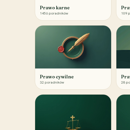
Prawo karne
Pra
1456
poradników
109
p
Prawo cywilne
Pra
32
poradników
28
po