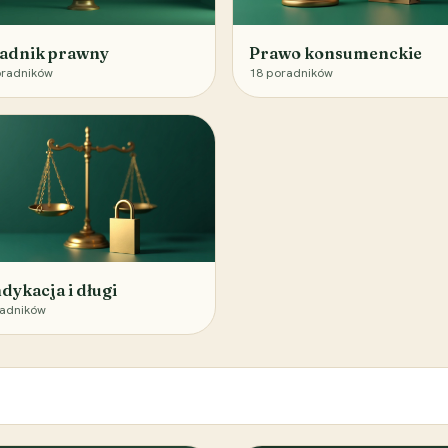
adnik prawny
Prawo konsumenckie
radników
18
poradników
dykacja i długi
adników