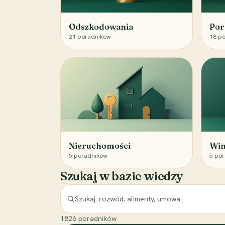
Odszkodowania
Por
21
poradników
18
po
Nieruchomości
Win
5
poradników
5
por
Szukaj w bazie wiedzy
1826
poradników