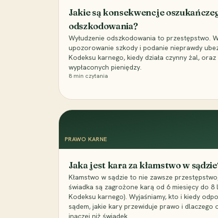
Jakie są konsekwencje oszukańcze
odszkodowania?
Wyłudzenie odszkodowania to przestępstwo. Wyj
upozorowanie szkody i podanie nieprawdy ubezpi
Kodeksu karnego, kiedy działa czynny żal, ora
wypłaconych pieniędzy.
8
min czytania
PRAWO KARNE
Jaka jest kara za kłamstwo w sądzie
Kłamstwo w sądzie to nie zawsze przestępstwo,
świadka są zagrożone karą od 6 miesięcy do 8 la
Kodeksu karnego). Wyjaśniamy, kto i kiedy odp
sądem, jakie kary przewiduje prawo i dlaczego
inaczej niż świadek.