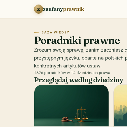
Przejdź do treści
zaufany
prawnik
Z
BAZA WIEDZY
Poradniki prawne
Zrozum swoją sprawę, zanim zaczniesz d
przystępnym języku, oparte na polskich
konkretnych artykułów ustaw.
1826
poradników w
14
dziedzinach prawa
Przeglądaj według dziedziny