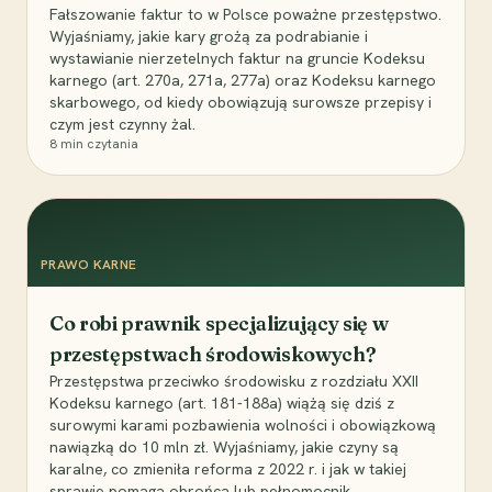
Fałszowanie faktur to w Polsce poważne przestępstwo.
Wyjaśniamy, jakie kary grożą za podrabianie i
wystawianie nierzetelnych faktur na gruncie Kodeksu
karnego (art. 270a, 271a, 277a) oraz Kodeksu karnego
skarbowego, od kiedy obowiązują surowsze przepisy i
czym jest czynny żal.
8
min czytania
PRAWO KARNE
Co robi prawnik specjalizujący się w
przestępstwach środowiskowych?
Przestępstwa przeciwko środowisku z rozdziału XXII
Kodeksu karnego (art. 181-188a) wiążą się dziś z
surowymi karami pozbawienia wolności i obowiązkową
nawiązką do 10 mln zł. Wyjaśniamy, jakie czyny są
karalne, co zmieniła reforma z 2022 r. i jak w takiej
sprawie pomaga obrońca lub pełnomocnik.