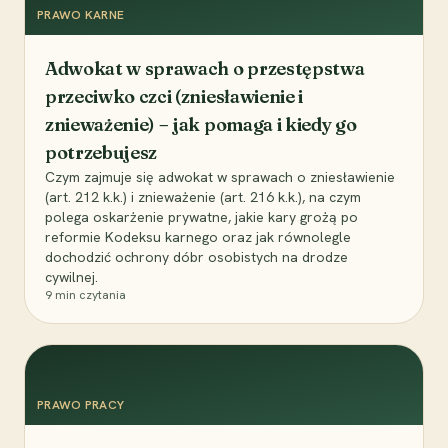
PRAWO KARNE
Adwokat w sprawach o przestępstwa
przeciwko czci (zniesławienie i
znieważenie) – jak pomaga i kiedy go
potrzebujesz
Czym zajmuje się adwokat w sprawach o zniesławienie
(art. 212 k.k.) i znieważenie (art. 216 k.k.), na czym
polega oskarżenie prywatne, jakie kary grożą po
reformie Kodeksu karnego oraz jak równolegle
dochodzić ochrony dóbr osobistych na drodze
cywilnej.
9
min czytania
PRAWO PRACY