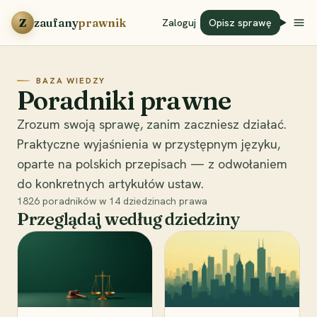
Przejdź do treści
Z
zaufany
prawnik
Zaloguj
Opisz sprawę
BAZA WIEDZY
Poradniki prawne
Zrozum swoją sprawę, zanim zaczniesz działać.
Praktyczne wyjaśnienia w przystępnym języku,
oparte na polskich przepisach — z odwołaniem
do konkretnych artykułów ustaw.
1826
poradników w
14
dziedzinach prawa
Przeglądaj według dziedziny