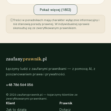
Pokaż więcej (
1802
)
ⓘ
Treści w poradnikach mają charakter wyłącznie informacyjny i
nie stanowią porady prawnej. W indywidualnej sprawie
skonsultuj się ze zweryfikowanym prawnikiem.
zaufany
prawnik
.pl
Łączymy ludzi z zaufanymi prawnikami — z pomocą AI, z
poszanowaniem prawa i prywatności.
+48 786 564 056
©
2026
zaufanyprawnik.pl — kojarzymy klientów ze
zweryfikowanymi prawnikami.
Klient
Prawnik
Jak to działa
Dołącz