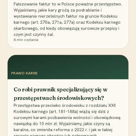
Fałszowanie faktur to w Polsce poważne przestępstwo.
Wyjaśniamy, jakie kary grożą za podrabianie i
wystawianie nierzetelnych faktur na gruncie Kodeksu
karnego (art. 270a, 271a, 277a) oraz Kodeksu karnego
skarbowego, od kiedy obowiązują surowsze przepisy i
czym jest czynny żal.
8
min czytania
PRAWO KARNE
Co robi prawnik specjalizujący się w
przestępstwach środowiskowych?
Przestępstwa przeciwko środowisku z rozdziału XXII
Kodeksu karnego (art. 181-188a) wiążą się dziś z
surowymi karami pozbawienia wolności i obowiązkową
nawiązką do 10 mln zł. Wyjaśniamy, jakie czyny są
karalne, co zmieniła reforma z 2022 r. i jak w takiej
sprawie pomaga obrońca lub pełnomocnik.