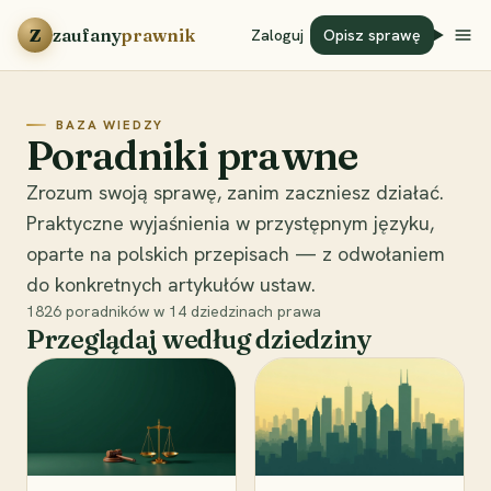
Przejdź do treści
Z
zaufany
prawnik
Zaloguj
Opisz sprawę
BAZA WIEDZY
Poradniki prawne
Zrozum swoją sprawę, zanim zaczniesz działać.
Praktyczne wyjaśnienia w przystępnym języku,
oparte na polskich przepisach — z odwołaniem
do konkretnych artykułów ustaw.
1826
poradników w
14
dziedzinach prawa
Przeglądaj według dziedziny