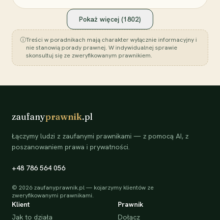
Pokaż więcej (
1802
)
ⓘ
Treści w poradnikach mają charakter wyłącznie informacyjny i
nie stanowią porady prawnej. W indywidualnej sprawie
skonsultuj się ze zweryfikowanym prawnikiem.
zaufany
prawnik
.pl
Łączymy ludzi z zaufanymi prawnikami — z pomocą AI, z
poszanowaniem prawa i prywatności.
+48 786 564 056
©
2026
zaufanyprawnik.pl — kojarzymy klientów ze
zweryfikowanymi prawnikami.
Klient
Prawnik
Jak to działa
Dołącz