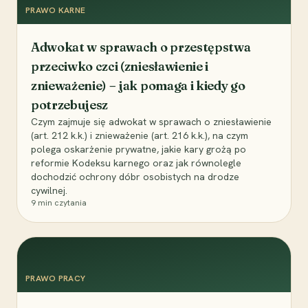
PRAWO KARNE
Adwokat w sprawach o przestępstwa
przeciwko czci (zniesławienie i
znieważenie) – jak pomaga i kiedy go
potrzebujesz
Czym zajmuje się adwokat w sprawach o zniesławienie
(art. 212 k.k.) i znieważenie (art. 216 k.k.), na czym
polega oskarżenie prywatne, jakie kary grożą po
reformie Kodeksu karnego oraz jak równolegle
dochodzić ochrony dóbr osobistych na drodze
cywilnej.
9
min czytania
PRAWO PRACY