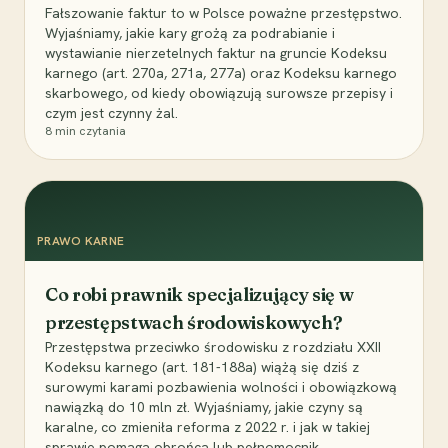
Fałszowanie faktur to w Polsce poważne przestępstwo.
Wyjaśniamy, jakie kary grożą za podrabianie i
wystawianie nierzetelnych faktur na gruncie Kodeksu
karnego (art. 270a, 271a, 277a) oraz Kodeksu karnego
skarbowego, od kiedy obowiązują surowsze przepisy i
czym jest czynny żal.
8
min czytania
PRAWO KARNE
Co robi prawnik specjalizujący się w
przestępstwach środowiskowych?
Przestępstwa przeciwko środowisku z rozdziału XXII
Kodeksu karnego (art. 181-188a) wiążą się dziś z
surowymi karami pozbawienia wolności i obowiązkową
nawiązką do 10 mln zł. Wyjaśniamy, jakie czyny są
karalne, co zmieniła reforma z 2022 r. i jak w takiej
sprawie pomaga obrońca lub pełnomocnik.