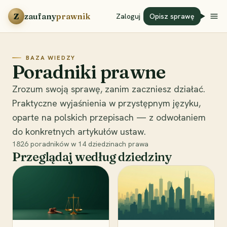
Przejdź do treści
Z
zaufany
prawnik
Zaloguj
Opisz sprawę
BAZA WIEDZY
Poradniki prawne
Zrozum swoją sprawę, zanim zaczniesz działać.
Praktyczne wyjaśnienia w przystępnym języku,
oparte na polskich przepisach — z odwołaniem
do konkretnych artykułów ustaw.
1826
poradników w
14
dziedzinach prawa
Przeglądaj według dziedziny