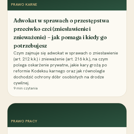
PRAWO KARNE
Adwokat w sprawach o przestępstwa
przeciwko czci (zniesławienie i
znieważenie) – jak pomaga i kiedy go
potrzebujesz
Czym zajmuje się adwokat w sprawach o zniesławienie
(art. 212 k.k.) i znieważenie (art. 216 k.k.), na czym
polega oskarżenie prywatne, jakie kary grożą po
reformie Kodeksu karnego oraz jak równolegle
dochodzić ochrony dóbr osobistych na drodze
cywilnej.
9
min czytania
PRAWO PRACY