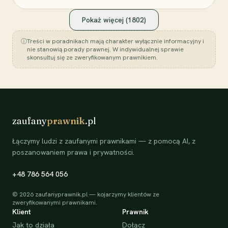
Pokaż więcej (
1802
)
ⓘ
Treści w poradnikach mają charakter wyłącznie informacyjny i
nie stanowią porady prawnej. W indywidualnej sprawie
skonsultuj się ze zweryfikowanym prawnikiem.
zaufany
prawnik
.pl
Łączymy ludzi z zaufanymi prawnikami — z pomocą AI, z
poszanowaniem prawa i prywatności.
+48 786 564 056
©
2026
zaufanyprawnik.pl — kojarzymy klientów ze
zweryfikowanymi prawnikami.
Klient
Prawnik
Jak to działa
Dołącz