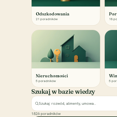
Odszkodowania
Por
21
poradników
18
po
Nieruchomości
Win
5
poradników
5
por
Szukaj w bazie wiedzy
1826
poradników