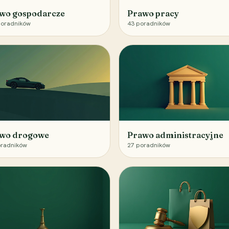
wo gospodarcze
Prawo pracy
oradników
43
poradników
wo drogowe
Prawo administracyjne
radników
27
poradników