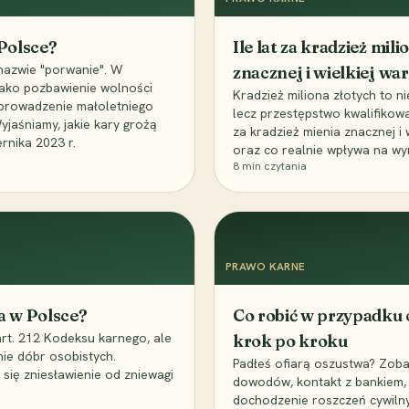
 Polsce?
Ile lat za kradzież mil
nazwie "porwanie". W
znacznej i wielkiej war
 jako pozbawienie wolności
Kradzież miliona złotych to n
, uprowadzenie małoletniego
lecz przestępstwo kwalifikowa
Wyjaśniamy, jakie kary grożą
za kradzież mienia znacznej i
rnika 2023 r.
oraz co realnie wpływa na wy
8
min czytania
PRAWO KARNE
a w Polsce?
Co robić w przypadku
art. 212 Kodeksu karnego, ale
krok po kroku
nie dóbr osobistych.
Padłeś ofiarą oszustwa? Zobac
 się zniesławienie od zniewagi
dowodów, kontakt z bankiem, 
dochodzenie roszczeń cywilny