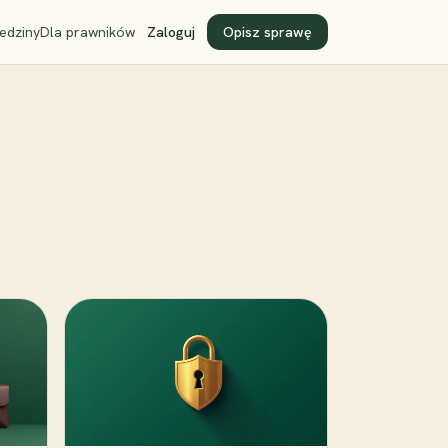
edziny
Dla prawników
Zaloguj
Opisz sprawę