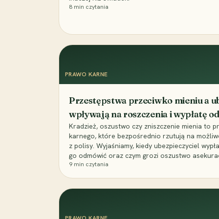
8
min czytania
PRAWO KARNE
Przestępstwa przeciwko mieniu a ub
wpływają na roszczenia i wypłatę 
Kradzież, oszustwo czy zniszczenie mienia to 
karnego, które bezpośrednio rzutują na możli
z polisy. Wyjaśniamy, kiedy ubezpieczyciel wypł
go odmówić oraz czym grozi oszustwo asekuracyj
9
min czytania
PRAWO KARNE