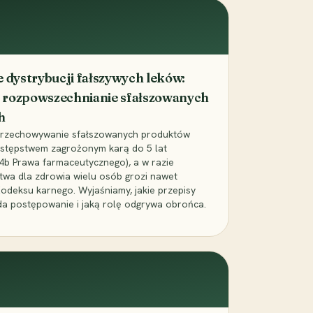
dystrybucji fałszywych leków:
 rozpowszechnianie sfałszowanych
h
 przechowywanie sfałszowanych produktów
zestępstwem zagrożonym karą do 5 lat
24b Prawa farmaceutycznego), a w razie
wa dla zdrowia wielu osób grozi nawet
Kodeksu karnego. Wyjaśniamy, jakie przepisy
da postępowanie i jaką rolę odgrywa obrońca.