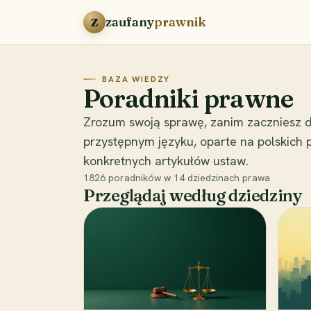
Przejdź do treści
zaufany
prawnik
Z
BAZA WIEDZY
Poradniki prawne
Zrozum swoją sprawę, zanim zaczniesz d
przystępnym języku, oparte na polskich
konkretnych artykułów ustaw.
1826
poradników w
14
dziedzinach prawa
Przeglądaj według dziedziny