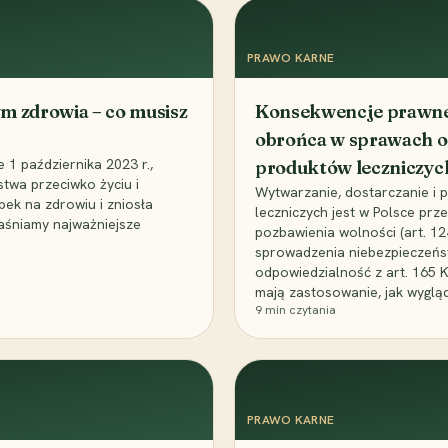
PRAWO KARNE
m zdrowia – co musisz
Konsekwencje prawne 
obrońca w sprawach o
1 października 2023 r.,
produktów leczniczyc
stwa przeciwko życiu i
Wytwarzanie, dostarczanie i
bek na zdrowiu i zniosła
leczniczych jest w Polsce pr
aśniamy najważniejsze
pozbawienia wolności (art. 1
sprowadzenia niebezpieczeńst
odpowiedzialność z art. 165 
mają zastosowanie, jak wyglą
9
min czytania
PRAWO KARNE