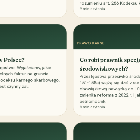
rozumieniu art. 286 Kodeksu 
9
min czytania
PRAWO KARNE
 w Polsce?
Co robi prawnik specj
ępstwo. Wyjaśniamy, jakie
środowiskowych?
elnych faktur na gruncie
Przestępstwa przeciwko środo
 Kodeksu karnego skarbowego,
181-188a) wiążą się dziś z su
est czynny żal.
obowiązkową nawiązką do 10 m
zmieniła reforma z 2022 r. i 
pełnomocnik.
8
min czytania