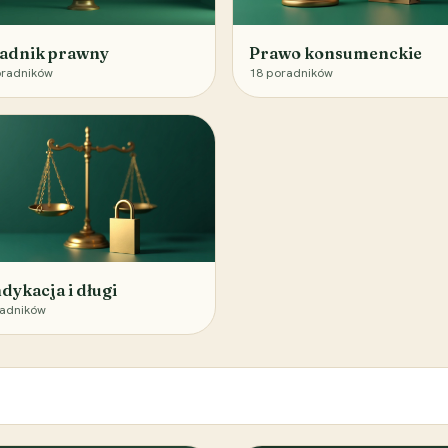
adnik prawny
Prawo konsumenckie
radników
18
poradników
dykacja i długi
adników