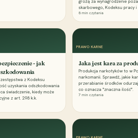
grożą za wynagrodzenie poz
skarbowego, Kodeksu pracy i
8
min czytania
PRAWO KARNE
ezpieczenie - jak
Jaka jest kara za pro
Produkcja narkotyków to w Po
odszkodowania
narkomanii. Sprawdź, jakie ka
przestępstwa z Kodeksu
przerabianie środków odurza
wość uzyskania odszkodowania
co oznacza "znaczna ilość".
aca świadczenie, kiedy może
7
min czytania
ne z art. 298 k.k.
PRAWO KARNE