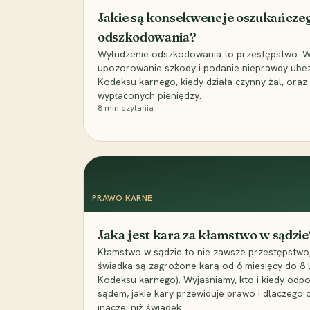
Jakie są konsekwencje oszukańcze
odszkodowania?
Wyłudzenie odszkodowania to przestępstwo. Wyj
upozorowanie szkody i podanie nieprawdy ubezpi
Kodeksu karnego, kiedy działa czynny żal, ora
wypłaconych pieniędzy.
8
min czytania
PRAWO KARNE
Jaka jest kara za kłamstwo w sądzie
Kłamstwo w sądzie to nie zawsze przestępstwo,
świadka są zagrożone karą od 6 miesięcy do 8 la
Kodeksu karnego). Wyjaśniamy, kto i kiedy odp
sądem, jakie kary przewiduje prawo i dlaczego
inaczej niż świadek.