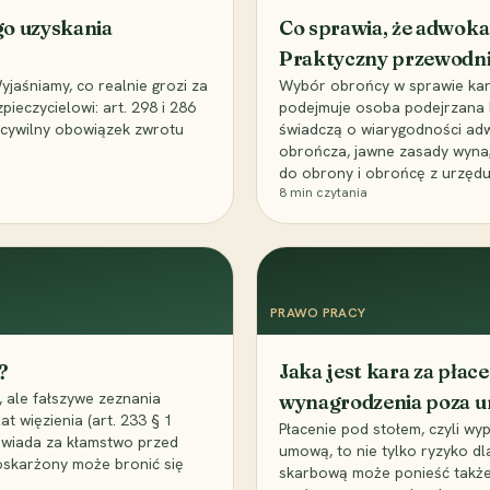
go uzyskania
Co sprawia, że adwoka
Praktyczny przewodn
aśniamy, co realnie grozi za
Wybór obrońcy w sprawie karne
eczycielowi: art. 298 i 286
podejmuje osoba podejrzana l
z cywilny obowiązek zwrotu
świadczą o wiarygodności ad
obrończa, jawne zasady wyna
do obrony i obrońcę z urzędu
8
min czytania
PRAWO PRACY
?
Jaka jest kara za pła
 ale fałszywe zeznania
wynagrodzenia poza 
t więzienia (art. 233 § 1
Płacenie pod stołem, czyli wyp
owiada za kłamstwo przed
umową, to nie tylko ryzyko d
 oskarżony może bronić się
skarbową może ponieść także 