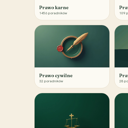
Prawo karne
Pra
1456
poradników
109
p
Prawo cywilne
Pra
32
poradników
28
po