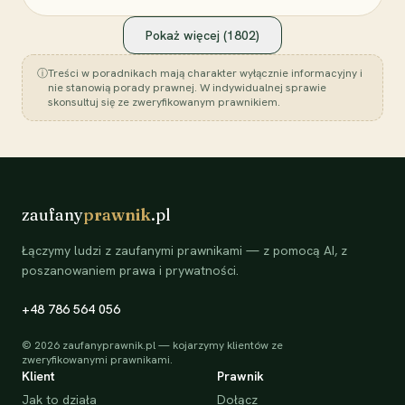
Pokaż więcej (
1802
)
ⓘ
Treści w poradnikach mają charakter wyłącznie informacyjny i
nie stanowią porady prawnej. W indywidualnej sprawie
skonsultuj się ze zweryfikowanym prawnikiem.
zaufany
prawnik
.pl
Łączymy ludzi z zaufanymi prawnikami — z pomocą AI, z
poszanowaniem prawa i prywatności.
+48 786 564 056
©
2026
zaufanyprawnik.pl — kojarzymy klientów ze
zweryfikowanymi prawnikami.
Klient
Prawnik
Jak to działa
Dołącz