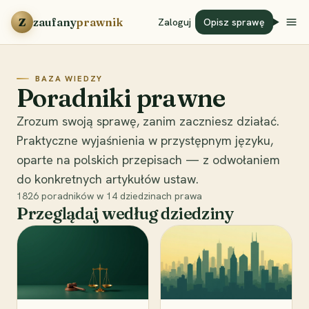
Przejdź do treści
Z
zaufany
prawnik
Zaloguj
Opisz sprawę
BAZA WIEDZY
Poradniki prawne
Zrozum swoją sprawę, zanim zaczniesz działać.
Praktyczne wyjaśnienia w przystępnym języku,
oparte na polskich przepisach — z odwołaniem
do konkretnych artykułów ustaw.
1826
poradników w
14
dziedzinach prawa
Przeglądaj według dziedziny