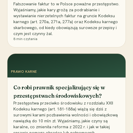
Fałszowanie faktur to w Polsce poważne przestępstwo.
Wyjaśniamy, jakie kary grożą za podrabianie i
wystawianie nierzetelnych faktur na gruncie Kodeksu
karnego (art. 270a, 271a, 277a) oraz Kodeksu karnego
skarbowego, od kiedy obowiązują surowsze przepisy i
czym jest czynny żal.
8
min czytania
PRAWO KARNE
Co robi prawnik specjalizujący się w
przestępstwach środowiskowych?
Przestępstwa przeciwko środowisku z rozdziału XXII
Kodeksu karnego (art. 181-188a) wiążą się dziś z
surowymi karami pozbawienia wolności i obowiązkową
nawiązką do 10 mln zł. Wyjaśniamy, jakie czyny są
karalne, co zmieniła reforma z 2022 r. i jak w takiej
sprawie pomaga obrońca lub pełnomocnik.