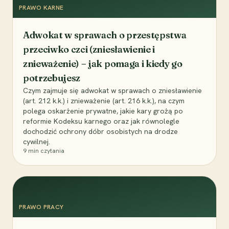
PRAWO KARNE
Adwokat w sprawach o przestępstwa
przeciwko czci (zniesławienie i
znieważenie) – jak pomaga i kiedy go
potrzebujesz
Czym zajmuje się adwokat w sprawach o zniesławienie
(art. 212 k.k.) i znieważenie (art. 216 k.k.), na czym
polega oskarżenie prywatne, jakie kary grożą po
reformie Kodeksu karnego oraz jak równolegle
dochodzić ochrony dóbr osobistych na drodze
cywilnej.
9
min czytania
PRAWO PRACY