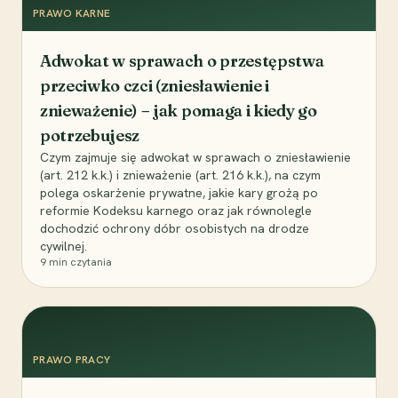
PRAWO KARNE
Adwokat w sprawach o przestępstwa
przeciwko czci (zniesławienie i
znieważenie) – jak pomaga i kiedy go
potrzebujesz
Czym zajmuje się adwokat w sprawach o zniesławienie
(art. 212 k.k.) i znieważenie (art. 216 k.k.), na czym
polega oskarżenie prywatne, jakie kary grożą po
reformie Kodeksu karnego oraz jak równolegle
dochodzić ochrony dóbr osobistych na drodze
cywilnej.
9
min czytania
PRAWO PRACY