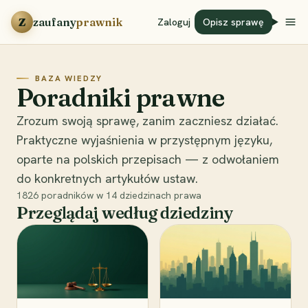
Przejdź do treści
Z
zaufany
prawnik
Zaloguj
Opisz sprawę
BAZA WIEDZY
Poradniki prawne
Zrozum swoją sprawę, zanim zaczniesz działać.
Praktyczne wyjaśnienia w przystępnym języku,
oparte na polskich przepisach — z odwołaniem
do konkretnych artykułów ustaw.
1826
poradników w
14
dziedzinach prawa
Przeglądaj według dziedziny