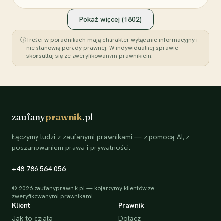
Pokaż więcej (
1802
)
ⓘ
Treści w poradnikach mają charakter wyłącznie informacyjny i
nie stanowią porady prawnej. W indywidualnej sprawie
skonsultuj się ze zweryfikowanym prawnikiem.
zaufany
prawnik
.pl
Łączymy ludzi z zaufanymi prawnikami — z pomocą AI, z
poszanowaniem prawa i prywatności.
+48 786 564 056
©
2026
zaufanyprawnik.pl — kojarzymy klientów ze
zweryfikowanymi prawnikami.
Klient
Prawnik
Jak to działa
Dołącz