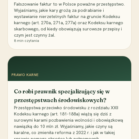
Fałszowanie faktur to w Polsce poważne przestępstwo.
Wyjaśniamy, jakie kary grożą za podrabianie i
wystawianie nierzetelnych faktur na gruncie Kodeksu
karnego (art. 270a, 271a, 277a) oraz Kodeksu karnego
skarbowego, od kiedy obowiązują surowsze przepisy i
czym jest czynny żal.
8
min czytania
PRAWO KARNE
Co robi prawnik specjalizujący się w
przestępstwach środowiskowych?
Przestępstwa przeciwko środowisku z rozdziału XXII
Kodeksu karnego (art. 181-188a) wiążą się dziś z
surowymi karami pozbawienia wolności i obowiązkową
nawiązką do 10 mln zł. Wyjaśniamy, jakie czyny są
karalne, co zmieniła reforma z 2022 r. i jak w takiej
sprawie pomaga obrońca lub pełnomocnik.