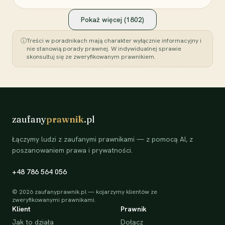
Pokaż więcej (
1802
)
ⓘ
Treści w poradnikach mają charakter wyłącznie informacyjny i
nie stanowią porady prawnej. W indywidualnej sprawie
skonsultuj się ze zweryfikowanym prawnikiem.
zaufany
prawnik
.pl
Łączymy ludzi z zaufanymi prawnikami — z pomocą AI, z
poszanowaniem prawa i prywatności.
+48 786 564 056
©
2026
zaufanyprawnik.pl — kojarzymy klientów ze
zweryfikowanymi prawnikami.
Klient
Prawnik
Jak to działa
Dołącz