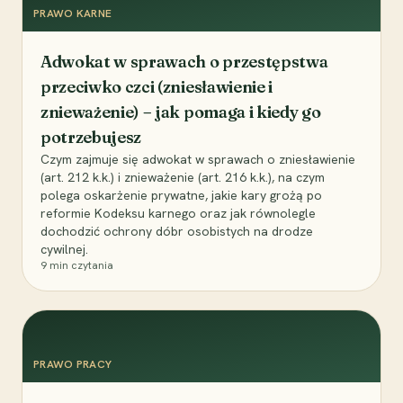
PRAWO KARNE
Adwokat w sprawach o przestępstwa
przeciwko czci (zniesławienie i
znieważenie) – jak pomaga i kiedy go
potrzebujesz
Czym zajmuje się adwokat w sprawach o zniesławienie
(art. 212 k.k.) i znieważenie (art. 216 k.k.), na czym
polega oskarżenie prywatne, jakie kary grożą po
reformie Kodeksu karnego oraz jak równolegle
dochodzić ochrony dóbr osobistych na drodze
cywilnej.
9
min czytania
PRAWO PRACY