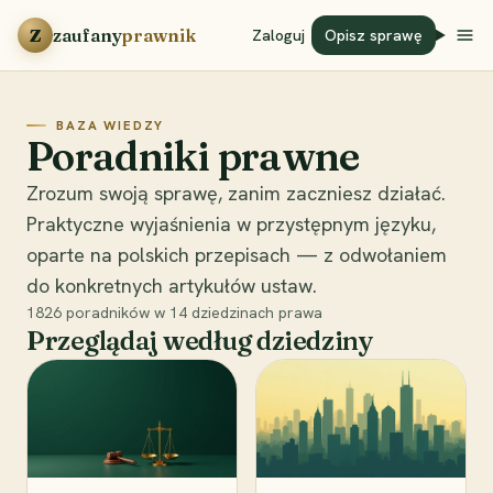
Przejdź do treści
Z
zaufany
prawnik
Zaloguj
Opisz sprawę
BAZA WIEDZY
Poradniki prawne
Zrozum swoją sprawę, zanim zaczniesz działać.
Praktyczne wyjaśnienia w przystępnym języku,
oparte na polskich przepisach — z odwołaniem
do konkretnych artykułów ustaw.
1826
poradników w
14
dziedzinach prawa
Przeglądaj według dziedziny