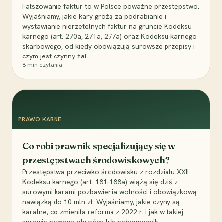
Fałszowanie faktur to w Polsce poważne przestępstwo.
Wyjaśniamy, jakie kary grożą za podrabianie i
wystawianie nierzetelnych faktur na gruncie Kodeksu
karnego (art. 270a, 271a, 277a) oraz Kodeksu karnego
skarbowego, od kiedy obowiązują surowsze przepisy i
czym jest czynny żal.
8
min czytania
PRAWO KARNE
Co robi prawnik specjalizujący się w
przestępstwach środowiskowych?
Przestępstwa przeciwko środowisku z rozdziału XXII
Kodeksu karnego (art. 181-188a) wiążą się dziś z
surowymi karami pozbawienia wolności i obowiązkową
nawiązką do 10 mln zł. Wyjaśniamy, jakie czyny są
karalne, co zmieniła reforma z 2022 r. i jak w takiej
sprawie pomaga obrońca lub pełnomocnik.