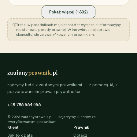
Pokaż więcej (
1802
)
ⓘ
Treści w poradnikach mają charakter wyłącznie informacyjny i
nie stanowią porady prawnej. W indywidualnej sprawie
skonsultuj się ze zweryfikowanym prawnikiem.
zaufany
prawnik
.pl
Łączymy ludzi z zaufanymi prawnikami — z pomocą AI, z
poszanowaniem prawa i prywatności.
+48 786 564 056
©
2026
zaufanyprawnik.pl — kojarzymy klientów ze
zweryfikowanymi prawnikami.
Klient
Prawnik
Jak to działa
Dołącz