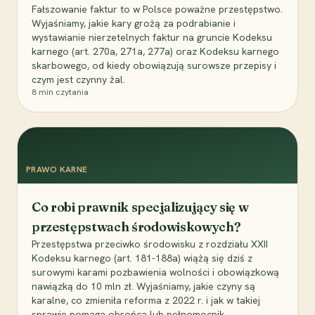
Fałszowanie faktur to w Polsce poważne przestępstwo.
Wyjaśniamy, jakie kary grożą za podrabianie i
wystawianie nierzetelnych faktur na gruncie Kodeksu
karnego (art. 270a, 271a, 277a) oraz Kodeksu karnego
skarbowego, od kiedy obowiązują surowsze przepisy i
czym jest czynny żal.
8
min czytania
PRAWO KARNE
Co robi prawnik specjalizujący się w
przestępstwach środowiskowych?
Przestępstwa przeciwko środowisku z rozdziału XXII
Kodeksu karnego (art. 181-188a) wiążą się dziś z
surowymi karami pozbawienia wolności i obowiązkową
nawiązką do 10 mln zł. Wyjaśniamy, jakie czyny są
karalne, co zmieniła reforma z 2022 r. i jak w takiej
sprawie pomaga obrońca lub pełnomocnik.