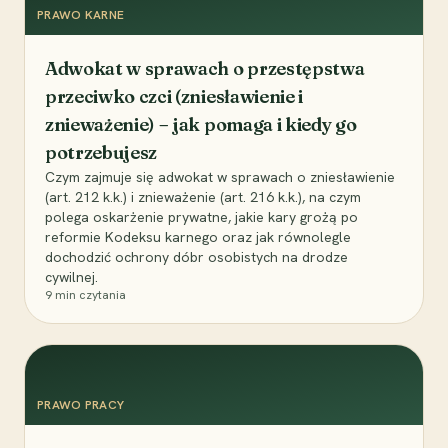
PRAWO KARNE
Adwokat w sprawach o przestępstwa
przeciwko czci (zniesławienie i
znieważenie) – jak pomaga i kiedy go
potrzebujesz
Czym zajmuje się adwokat w sprawach o zniesławienie
(art. 212 k.k.) i znieważenie (art. 216 k.k.), na czym
polega oskarżenie prywatne, jakie kary grożą po
reformie Kodeksu karnego oraz jak równolegle
dochodzić ochrony dóbr osobistych na drodze
cywilnej.
9
min czytania
PRAWO PRACY