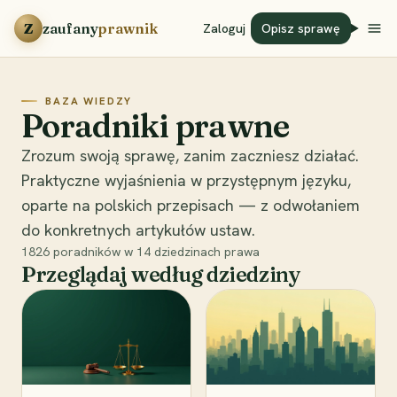
Przejdź do treści
Z
zaufany
prawnik
Zaloguj
Opisz sprawę
BAZA WIEDZY
Poradniki prawne
Zrozum swoją sprawę, zanim zaczniesz działać.
Praktyczne wyjaśnienia w przystępnym języku,
oparte na polskich przepisach — z odwołaniem
do konkretnych artykułów ustaw.
1826
poradników w
14
dziedzinach prawa
Przeglądaj według dziedziny