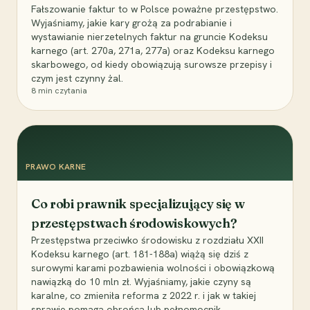
Fałszowanie faktur to w Polsce poważne przestępstwo.
Wyjaśniamy, jakie kary grożą za podrabianie i
wystawianie nierzetelnych faktur na gruncie Kodeksu
karnego (art. 270a, 271a, 277a) oraz Kodeksu karnego
skarbowego, od kiedy obowiązują surowsze przepisy i
czym jest czynny żal.
8
min czytania
PRAWO KARNE
Co robi prawnik specjalizujący się w
przestępstwach środowiskowych?
Przestępstwa przeciwko środowisku z rozdziału XXII
Kodeksu karnego (art. 181-188a) wiążą się dziś z
surowymi karami pozbawienia wolności i obowiązkową
nawiązką do 10 mln zł. Wyjaśniamy, jakie czyny są
karalne, co zmieniła reforma z 2022 r. i jak w takiej
sprawie pomaga obrońca lub pełnomocnik.