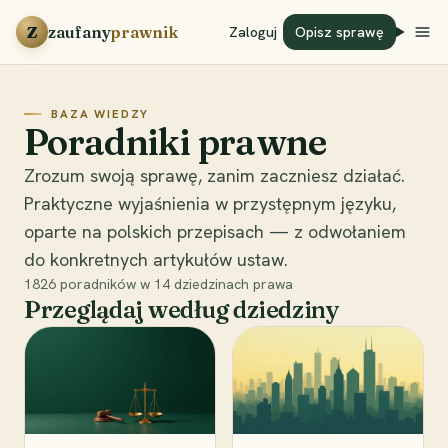
Przejdź do treści
Z
zaufany
prawnik
Zaloguj
Opisz sprawę
BAZA WIEDZY
Poradniki prawne
Zrozum swoją sprawę, zanim zaczniesz działać.
Praktyczne wyjaśnienia w przystępnym języku,
oparte na polskich przepisach — z odwołaniem
do konkretnych artykułów ustaw.
1826
poradników w
14
dziedzinach prawa
Przeglądaj według dziedziny