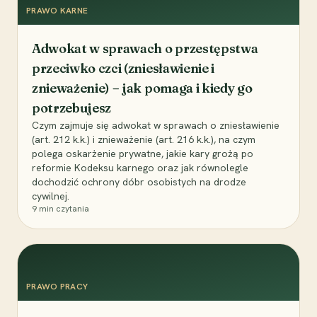
PRAWO KARNE
Adwokat w sprawach o przestępstwa
przeciwko czci (zniesławienie i
znieważenie) – jak pomaga i kiedy go
potrzebujesz
Czym zajmuje się adwokat w sprawach o zniesławienie
(art. 212 k.k.) i znieważenie (art. 216 k.k.), na czym
polega oskarżenie prywatne, jakie kary grożą po
reformie Kodeksu karnego oraz jak równolegle
dochodzić ochrony dóbr osobistych na drodze
cywilnej.
9
min czytania
PRAWO PRACY