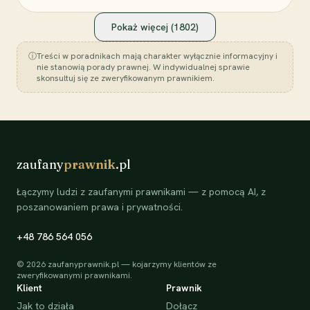
Pokaż więcej (
1802
)
ⓘ
Treści w poradnikach mają charakter wyłącznie informacyjny i
nie stanowią porady prawnej. W indywidualnej sprawie
skonsultuj się ze zweryfikowanym prawnikiem.
zaufany
prawnik
.pl
Łączymy ludzi z zaufanymi prawnikami — z pomocą AI, z
poszanowaniem prawa i prywatności.
+48 786 564 056
©
2026
zaufanyprawnik.pl — kojarzymy klientów ze
zweryfikowanymi prawnikami.
Klient
Prawnik
Jak to działa
Dołącz