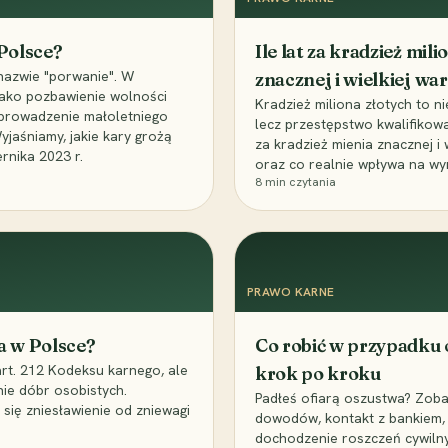
 Polsce?
Ile lat za kradzież mil
nazwie "porwanie". W
znacznej i wielkiej war
 jako pozbawienie wolności
Kradzież miliona złotych to n
, uprowadzenie małoletniego
lecz przestępstwo kwalifikowa
Wyjaśniamy, jakie kary grożą
za kradzież mienia znacznej i
rnika 2023 r.
oraz co realnie wpływa na wy
8
min czytania
PRAWO KARNE
a w Polsce?
Co robić w przypadku
art. 212 Kodeksu karnego, ale
krok po kroku
nie dóbr osobistych.
Padłeś ofiarą oszustwa? Zobac
 się zniesławienie od zniewagi
dowodów, kontakt z bankiem, 
dochodzenie roszczeń cywilny