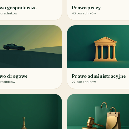
wo gospodarcze
Prawo pracy
oradników
43
poradników
wo drogowe
Prawo administracyjne
radników
27
poradników