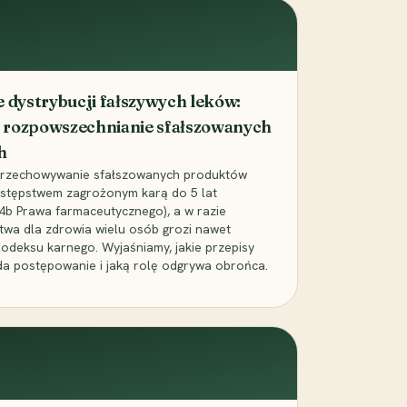
dystrybucji fałszywych leków:
 rozpowszechnianie sfałszowanych
h
 przechowywanie sfałszowanych produktów
zestępstwem zagrożonym karą do 5 lat
24b Prawa farmaceutycznego), a w razie
wa dla zdrowia wielu osób grozi nawet
Kodeksu karnego. Wyjaśniamy, jakie przepisy
da postępowanie i jaką rolę odgrywa obrońca.