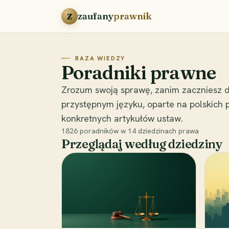
Przejdź do treści
zaufany
prawnik
Z
BAZA WIEDZY
Poradniki prawne
Zrozum swoją sprawę, zanim zaczniesz d
przystępnym języku, oparte na polskich
konkretnych artykułów ustaw.
1826
poradników w
14
dziedzinach prawa
Przeglądaj według dziedziny