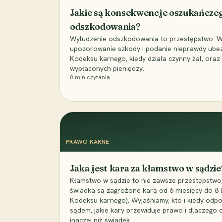
Jakie są konsekwencje oszukańcze
odszkodowania?
Wyłudzenie odszkodowania to przestępstwo. Wyj
upozorowanie szkody i podanie nieprawdy ubezpi
Kodeksu karnego, kiedy działa czynny żal, ora
wypłaconych pieniędzy.
8
min czytania
PRAWO KARNE
Jaka jest kara za kłamstwo w sądzie
Kłamstwo w sądzie to nie zawsze przestępstwo,
świadka są zagrożone karą od 6 miesięcy do 8 la
Kodeksu karnego). Wyjaśniamy, kto i kiedy odp
sądem, jakie kary przewiduje prawo i dlaczego
inaczej niż świadek.