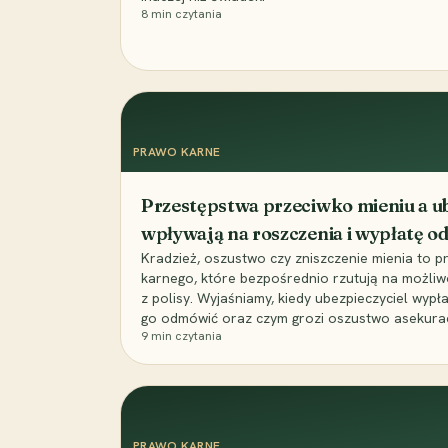
8
min czytania
PRAWO KARNE
Przestępstwa przeciwko mieniu a ub
wpływają na roszczenia i wypłatę 
Kradzież, oszustwo czy zniszczenie mienia to 
karnego, które bezpośrednio rzutują na możli
z polisy. Wyjaśniamy, kiedy ubezpieczyciel wypł
go odmówić oraz czym grozi oszustwo asekuracyj
9
min czytania
PRAWO KARNE