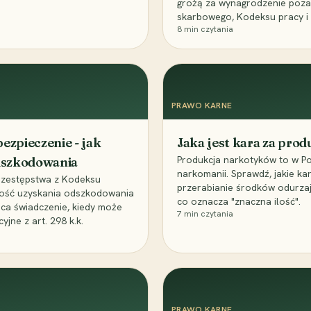
grożą za wynagrodzenie poz
skarbowego, Kodeksu pracy i
8
min czytania
PRAWO KARNE
ezpieczenie - jak
Jaka jest kara za pro
Produkcja narkotyków to w Po
odszkodowania
narkomanii. Sprawdź, jakie ka
przestępstwa z Kodeksu
przerabianie środków odurza
wość uzyskania odszkodowania
co oznacza "znaczna ilość".
aca świadczenie, kiedy może
7
min czytania
ne z art. 298 k.k.
PRAWO KARNE