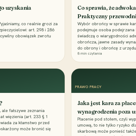
go uzyskania
Co sprawia, że adwoka
Praktyczny przewodn
aśniamy, co realnie grozi za
Wybór obrońcy w sprawie karne
eczycielowi: art. 298 i 286
podejmuje osoba podejrzana l
z cywilny obowiązek zwrotu
świadczą o wiarygodności ad
obrończa, jawne zasady wyna
do obrony i obrońcę z urzędu
8
min czytania
PRAWO PRACY
?
Jaka jest kara za pła
 ale fałszywe zeznania
wynagrodzenia poza 
t więzienia (art. 233 § 1
Płacenie pod stołem, czyli wyp
owiada za kłamstwo przed
umową, to nie tylko ryzyko d
 oskarżony może bronić się
skarbową może ponieść także 