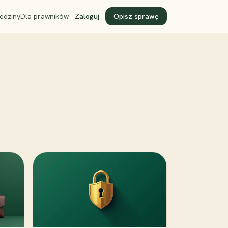
edziny
Dla prawników
Zaloguj
Opisz sprawę