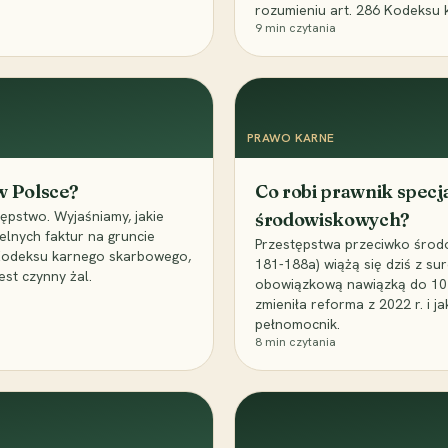
rozumieniu art. 286 Kodeksu 
9
min czytania
PRAWO KARNE
 w Polsce?
Co robi prawnik specj
ępstwo. Wyjaśniamy, jakie
środowiskowych?
elnych faktur na gruncie
Przestępstwa przeciwko środo
 Kodeksu karnego skarbowego,
181-188a) wiążą się dziś z su
est czynny żal.
obowiązkową nawiązką do 10 m
zmieniła reforma z 2022 r. i 
pełnomocnik.
8
min czytania