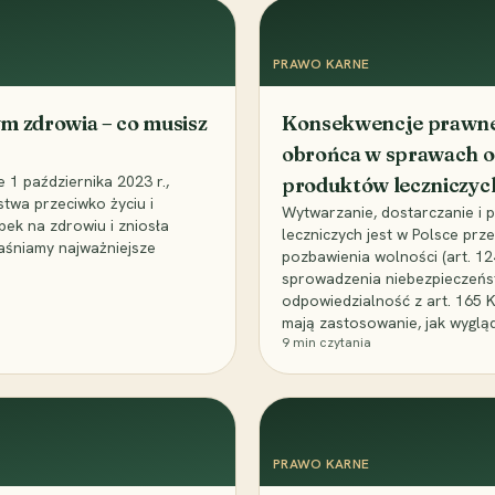
PRAWO KARNE
m zdrowia – co musisz
Konsekwencje prawne 
obrońca w sprawach o
1 października 2023 r.,
produktów leczniczyc
stwa przeciwko życiu i
Wytwarzanie, dostarczanie i
bek na zdrowiu i zniosła
leczniczych jest w Polsce pr
aśniamy najważniejsze
pozbawienia wolności (art. 1
sprowadzenia niebezpieczeńst
odpowiedzialność z art. 165 
mają zastosowanie, jak wyglą
9
min czytania
PRAWO KARNE