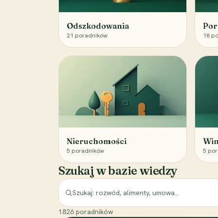
Odszkodowania
Por
21
poradników
18
po
Nieruchomości
Win
5
poradników
5
por
Szukaj w bazie wiedzy
1826
poradników