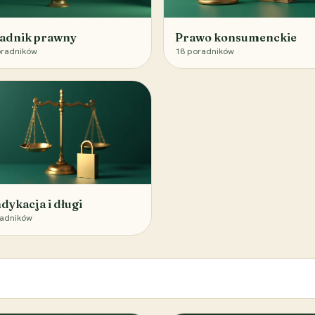
adnik prawny
Prawo konsumenckie
radników
18
poradników
dykacja i długi
adników