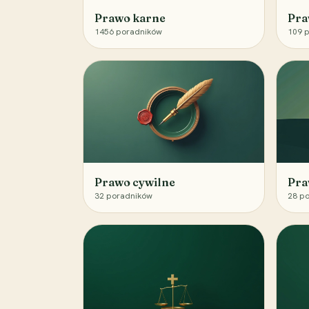
Prawo karne
Pra
1456
poradników
109
p
Prawo cywilne
Pra
32
poradników
28
po